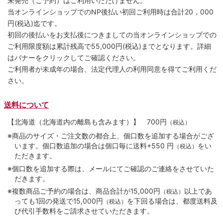
未発売（ご予約）はご利用いただけません。
当オンラインショップでのNP後払い初回ご利用時は合計20，000
円(税込)迄です。
初回の後払いをお支払後につきましての当オンラインショップでの
ご利用限度額は累計残高で55,000円(税込)までとなります。詳細
はバナーをクリックしてご確認ください。
ご利用者が未成年の場合、法定代理人の利用同意を得てご利用くだ
さい。
送料について
【北海道（北海道内の離島も含みます）】
700円
（税込）
※商品のサイズ・ご注文数の都合上、個口数を追加する場合がござ
います。個口数追加の場合は個口毎に送料+550 円
をい
（税込）
ただきます。
※個口数を追加する際は、メールにてご確認のご連絡をさせていた
だきます。
※複数商品ご予約の場合は、商品合計が15,000円
以上であ
（税込）
っても1回の発送で15,000円
を下回る場合は、都度送料及
（税込）
び代引手数料をご請求させていただきます。