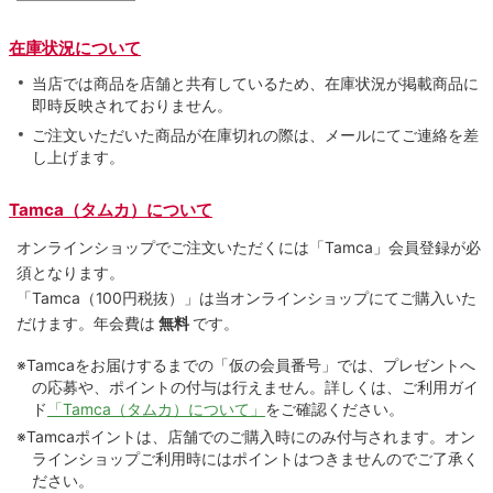
在庫状況について
当店では商品を店舗と共有しているため、在庫状況が掲載商品に
即時反映されておりません。
ご注文いただいた商品が在庫切れの際は、メールにてご連絡を差
し上げます。
Tamca（タムカ）について
オンラインショップでご注⽂いただくには「Tamca」会員登録が必
須となります。
「Tamca
（100円税抜）
」は当オンラインショップにてご購⼊いた
だけます。
年会費は
無料
です。
※Tamcaをお届けするまでの「仮の会員番号」では、プレゼントへ
の応募や、ポイントの付与は⾏えません。詳しくは、ご利⽤ガイ
ド
「Tamca（タムカ）について」
をご確認ください。
※Tamcaポイントは、店舗でのご購⼊時にのみ付与されます。オン
ラインショップご利用時にはポイントはつきませんのでご了承く
ださい。