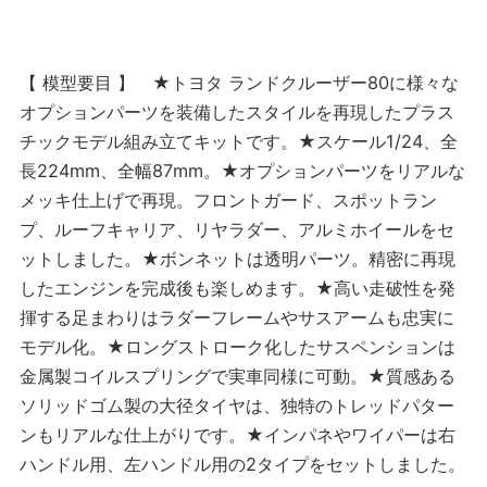
【 模型要目 】 ★トヨタ ランドクルーザー80に様々な
オプションパーツを装備したスタイルを再現したプラス
チックモデル組み立てキットです。★スケール1/24、全
長224mm、全幅87mm。★オプションパーツをリアルな
メッキ仕上げで再現。フロントガード、スポットラン
プ、ルーフキャリア、リヤラダー、アルミホイールをセ
ットしました。★ボンネットは透明パーツ。精密に再現
したエンジンを完成後も楽しめます。★高い走破性を発
揮する足まわりはラダーフレームやサスアームも忠実に
モデル化。★ロングストローク化したサスペンションは
金属製コイルスプリングで実車同様に可動。★質感ある
ソリッドゴム製の大径タイヤは、独特のトレッドパター
ンもリアルな仕上がりです。★インパネやワイパーは右
ハンドル用、左ハンドル用の2タイプをセットしました。