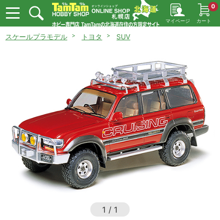
0
マイページ
カート
スケールプラモデル
トヨタ
SUV
1
/
1