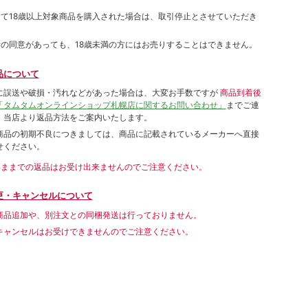
して18歳以上対象商品を購入された場合は、取引停止とさせていただき
者の同意があっても、18歳未満の方にはお売りすることはできません。
品について
に誤送や破損・汚れなどがあった場合は、大変お手数ですが
商品到着後
「タムタムオンラインショップ札幌店に関するお問い合わせ」
までご連
。当店より返品方法をご案内いたします。
商品の初期不良につきましては、商品に記載されているメーカーへ直接
せください。
いままでの返品はお受け出来ませんのでご注意ください。
更・キャンセルについて
商品追加や、別注文との同梱発送は行っておりません。
キャンセルはお受けできませんのでご注意ください。