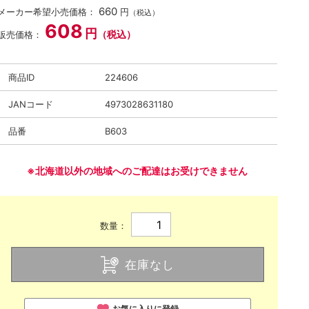
660
メーカー希望小売価格：
円
（税込）
608
円
（税込）
販売価格：
商品ID
224606
JANコード
4973028631180
品番
B603
※北海道以外の地域へのご配達はお受けできません
数量：
在庫なし
お気に入りに登録