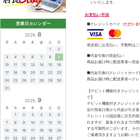
いいたします。
お支払い方法
営業日カレンダー
■クレジットカード
（ただいま
8
2026.
月
火
水
木
金
土
日
発送前にお支払い。手数料はご
1
2
■代金引換の現金払い
3
4
5
6
7
8
9
商品お届け時に配送業者へ現金
10
11
12
13
14
15
16
■代金引換のクレジットカ―ド
17
18
19
20
21
22
23
商品お届け時に配送業者へクレ
24
25
26
27
28
29
30
31
【デビット機能付きクレジッ
て】
9
2026.
デビット機能付きクレジットカ
月
火
水
木
金
土
日
定の預金口座から代金が引き落
1
2
3
4
5
6
クレジットの認証後に注文内容
れますが、返金されるまでの間
7
8
9
10
11
12
13
する可能性がございます。その
14
15
16
17
18
19
20
ご遠慮頂きますようお願いいた
21
22
23
24
25
26
27