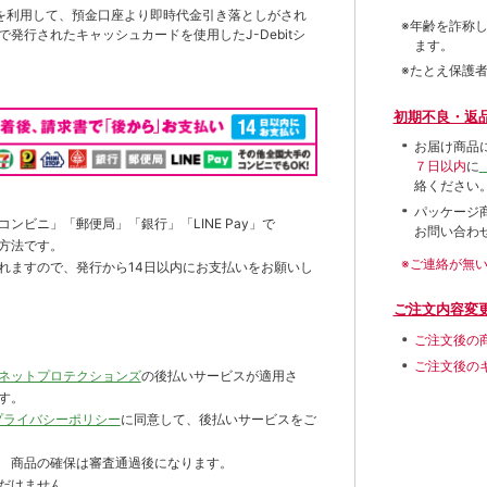
を利用して、預金口座より即時代金引き落としがされ
※年齢を詐称
発行されたキャッシュカードを使用したJ-Debitシ
ます。
※たとえ保護
初期不良・返
お届け商品
７日以内
に
絡ください
パッケージ
ンビニ」「郵便局」「銀行」「LINE Pay」で
お問い合わ
方法です。
※ご連絡が無
れますので、発行から14日以内にお支払いをお願いし
ご注文内容変
ご注文後の
ご注文後の
ネットプロテクションズ
の後払いサービスが適用さ
す。
プライバシーポリシー
に同意して、後払いサービスをご
 商品の確保は審査通過後になります。
だけません。