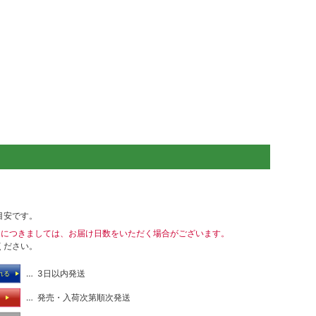
目安です。
送につきましては、お届け日数をいただく場合がございます。
ください。
… 3日以内発送
れる
… 発売・入荷次第順次発送
る