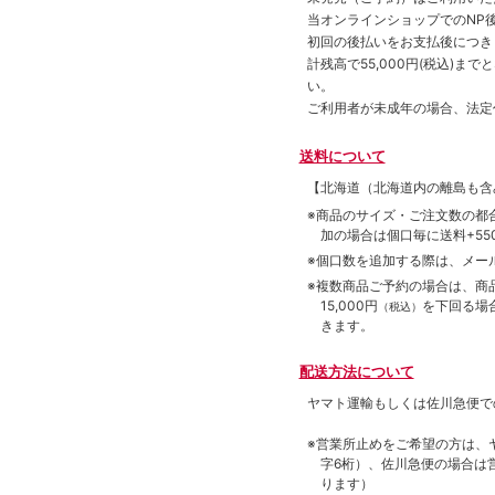
当オンラインショップでのNP後
初回の後払いをお支払後につき
計残高で55,000円(税込)
い。
ご利用者が未成年の場合、法定
送料について
【北海道（北海道内の離島も
※商品のサイズ・ご注文数の都
加の場合は個口毎に送料+550
※個口数を追加する際は、メー
※複数商品ご予約の場合は、商品合
15,000円
を下回る場
（税込）
きます。
配送方法について
ヤマト運輸もしくは佐川急便で
※営業所止めをご希望の方は、
字6桁）、佐川急便の場合は
ります）