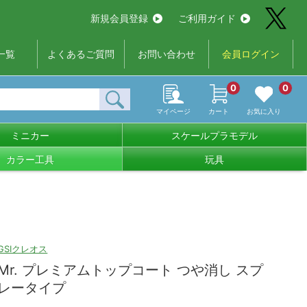
新規会員登録
ご利用ガイド
一覧
よくあるご質問
お問い合わせ
会員ログイン
0
0
マイページ
カート
お気に入り
ミニカー
スケールプラモデル
カラー工具
玩具
GSIクレオス
Mr. プレミアムトップコート つや消し スプ
レータイプ