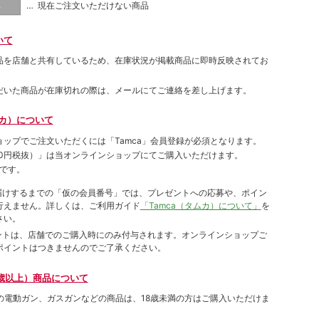
… 現在ご注文いただけない商品
し
いて
品を店舗と共有しているため、在庫状況が掲載商品に即時反映されてお
だいた商品が在庫切れの際は、メールにてご連絡を差し上げます。
ムカ）について
ョップでご注⽂いただくには「Tamca」会員登録が必須となります。
00円税抜）
」は当オンラインショップにてご購⼊いただけます。
です。
をお届けするまでの「仮の会員番号」では、プレゼントへの応募や、ポイン
⾏えません。詳しくは、ご利⽤ガイド
「Tamca（タムカ）について」
を
さい。
ポイントは、店舗でのご購⼊時にのみ付与されます。オンラインショップご
ポイントはつきませんのでご了承ください。
歳以上）商品について
象の電動ガン、ガスガンなどの商品は、18歳未満の方はご購入いただけま