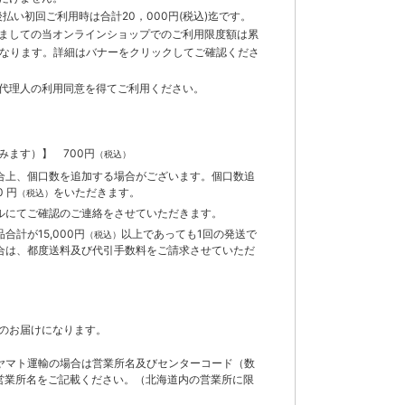
払い初回ご利用時は合計20，000円(税込)迄です。
ましての当オンラインショップでのご利用限度額は累
までとなります。詳細はバナーをクリックしてご確認くださ
代理人の利用同意を得てご利用ください。
含みます）】
700円
（税込）
合上、個口数を追加する場合がございます。個口数追
 円
をいただきます。
（税込）
ルにてご確認のご連絡をさせていただきます。
計が15,000円
以上であっても1回の発送で
（税込）
合は、都度送料及び代引手数料をご請求させていただ
のお届けになります。
ヤマト運輸の場合は営業所名及びセンターコード（数
営業所名をご記載ください。（北海道内の営業所に限