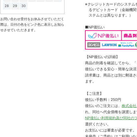
※クレジットカードのシステム
28
29
30
るデビットカード（金融機関で
ステムとは異なります。）
お問い合わせ受付をお休みさせていただく
際は、日付の色をピンク色に表示しお知ら
■NP後払い
せさせていただきます。
【NP後払いの詳細】
商品の到着を確認してから、「コ
後払いできる安心・簡単な決済
請求書は、商品とは別に郵送さ
ます。
【ご注意】
後払い手数料：250円
後払いのご注文には、
株式会社
れ、同社へ代金債権を譲渡しま
NP後払い利用規約及び同社の
選択ください。
お支払いには審査が必要です。
未発売（ご予約）はご利用いた