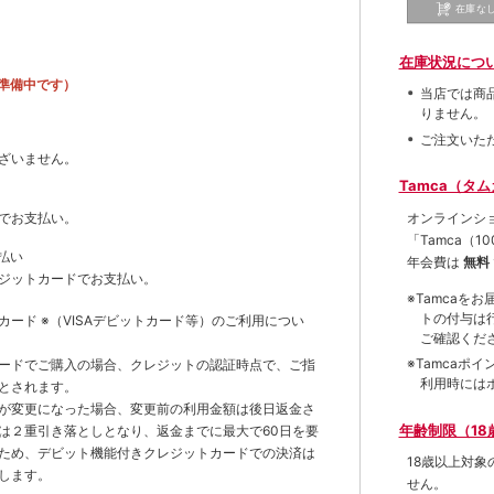
在庫な
在庫状況につ
準備中です）
当店では商
りません。
ご注文いた
ざいません。
Tamca（タ
オンラインシ
でお支払い。
「Tamca
（1
払い
年会費は
無料
ジットカードでお支払い。
※Tamca
トの付与は
トカード
※（VISAデビットカード等）
のご利用につい
ご確認くだ
※Tamca
ードでご購入の場合、クレジットの認証時点で、ご指
利用時には
とされます。
が変更になった場合、変更前の利用金額は後日返金さ
年齢制限（18
は２重引き落としとなり、返金までに最大で60日を要
ため、デビット機能付きクレジットカードでの決済は
18歳以上対
します。
せん。