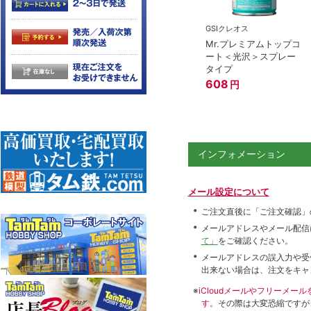
GSIクレオス
Mr.プレミアムトップコ
ート＜光沢＞スプレー
タイプ
608
円
インフォメーション
メール設定について
ご注文直後に「ご注文確認」
メールアドレスやメール配信
て」
をご確認ください。
メールアドレスの誤入力や受
出来ない場合は、注文をキャ
※
iCloudメールやフリーメ
す。
その際は大変恐縮ですが