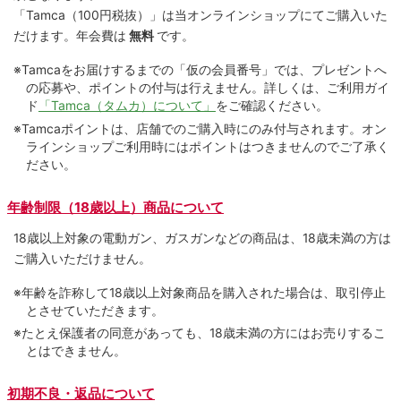
「Tamca
（100円税抜）
」は当オンラインショップにてご購⼊いた
だけます。
年会費は
無料
です。
※Tamcaをお届けするまでの「仮の会員番号」では、プレゼントへ
の応募や、ポイントの付与は⾏えません。詳しくは、ご利⽤ガイ
ド
「Tamca（タムカ）について」
をご確認ください。
※Tamcaポイントは、店舗でのご購⼊時にのみ付与されます。オン
ラインショップご利用時にはポイントはつきませんのでご了承く
ださい。
年齢制限（18歳以上）商品について
18歳以上対象の電動ガン、ガスガンなどの商品は、18歳未満の方は
ご購入いただけません。
※年齢を詐称して18歳以上対象商品を購入された場合は、取引停止
とさせていただきます。
※たとえ保護者の同意があっても、18歳未満の方にはお売りするこ
とはできません。
初期不良・返品について