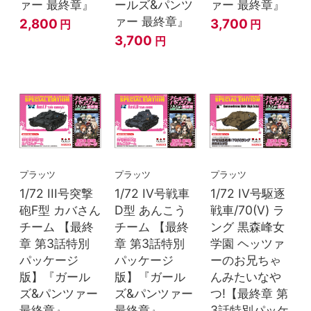
ァー 最終章』
ールズ&パンツ
ァー 最終章』
ァー 最終章』
2,800
3,700
円
円
3,700
円
プラッツ
プラッツ
プラッツ
1/72 III号突撃
1/72 IV号戦車
1/72 IV号駆逐
砲F型 カバさん
D型 あんこう
戦車/70(V) ラ
チーム 【最終
チーム 【最終
ング 黒森峰女
章 第3話特別
章 第3話特別
学園 ヘッツァ
パッケージ
パッケージ
ーのお兄ちゃ
版】『ガール
版】『ガール
んみたいなや
ズ&パンツァー
ズ&パンツァー
つ!【最終章 第
最終章』
最終章』
3話特別パッケ