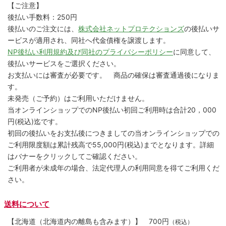
【ご注意】
後払い手数料：250円
後払いのご注文には、
株式会社ネットプロテクションズ
の後払いサ
ービスが適用され、同社へ代金債権を譲渡します。
NP後払い利用規約及び同社のプライバシーポリシー
に同意して、
後払いサービスをご選択ください。
お支払いには審査が必要です。 商品の確保は審査通過後になりま
す。
未発売（ご予約）はご利用いただけません。
当オンラインショップでのNP後払い初回ご利用時は合計20，000
円(税込)迄です。
初回の後払いをお支払後につきましての当オンラインショップでの
ご利用限度額は累計残高で55,000円(税込)までとなります。詳細
はバナーをクリックしてご確認ください。
ご利用者が未成年の場合、法定代理人の利用同意を得てご利用くだ
さい。
送料について
【北海道（北海道内の離島も含みます）】
700円
（税込）