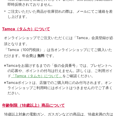
即時反映されておりません。
ご注文いただいた商品が在庫切れの際は、メールにてご連絡を差
し上げます。
Tamca（タムカ）について
オンラインショップでご注⽂いただくには「Tamca」会員登録が必
須となります。
「Tamca
（100円税抜）
」は当オンラインショップにてご購⼊いた
だけます。
年会費は
無料
です。
※Tamcaをお届けするまでの「仮の会員番号」では、プレゼントへ
の応募や、ポイントの付与は⾏えません。詳しくは、ご利⽤ガイ
ド
「Tamca（タムカ）について」
をご確認ください。
※Tamcaポイントは、店舗でのご購⼊時にのみ付与されます。オン
ラインショップご利用時にはポイントはつきませんのでご了承く
ださい。
年齢制限（18歳以上）商品について
18歳以上対象の電動ガン、ガスガンなどの商品は、18歳未満の方は