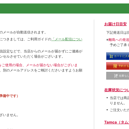
お届け日目安
のメールが自動送信されます。
下記発送日は
につきましては、ご利用ガイドの
「メール配信につい
※
離島への発
予めご了承
信設定などで、当店からのメールが届かずにご連絡が
ンセルさせていただく場合がございます。
カートに入
ールをご使用の場合、メールが届かない場合がございま
予約す
、別のメールアドレスをご検討くださいますようお願
在庫な
在庫状況につ
準備中です）
当店では商
りません。
ご注文いた
ざいません。
Tamca（タ