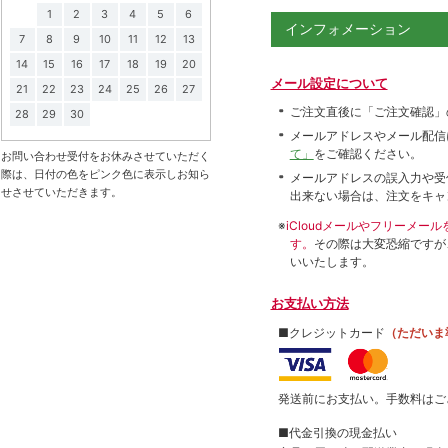
1
2
3
4
5
6
インフォメーション
7
8
9
10
11
12
13
14
15
16
17
18
19
20
メール設定について
21
22
23
24
25
26
27
ご注文直後に「ご注文確認」
28
29
30
メールアドレスやメール配信
て」
をご確認ください。
お問い合わせ受付をお休みさせていただく
際は、日付の色をピンク色に表示しお知ら
メールアドレスの誤入力や受
せさせていただきます。
出来ない場合は、注文をキャ
※
iCloudメールやフリーメ
す。
その際は大変恐縮ですが
いいたします。
お支払い方法
■クレジットカード
（ただいま
発送前にお支払い。手数料はご
■代金引換の現金払い