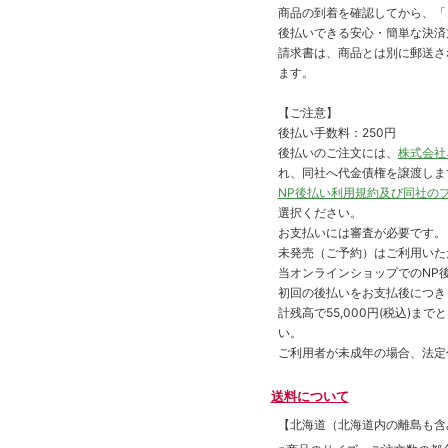
商品の到着を確認してから、「コ
後払いできる安心・簡単な決済
請求書は、商品とは別に郵送さ
ます。
【ご注意】
後払い手数料：250円
後払いのご注文には、
株式会社
れ、同社へ代金債権を譲渡しま
NP後払い利用規約及び同社の
選択ください。
お支払いには審査が必要です。
未発売（ご予約）はご利用いた
当オンラインショップでのNP後
初回の後払いをお支払後につき
計残高で55,000円(税込)
い。
ご利用者が未成年の場合、法定
送料について
【北海道（北海道内の離島も