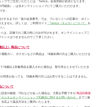
ョップでご注⽂いただくには「Tamca」会員登録が必須となります。
00円税抜）
」は当オンラインショップにてご購⼊いただけます。
です。
をお届けするまでの「仮の会員番号」では、プレゼントへの応募や、ポイン
⾏えません。詳しくは、ご利⽤ガイド
「Tamca（タムカ）について」
を
さい。
ポイントは、店舗でのご購⼊時にのみ付与されます。オンラインショップご
ポイントはつきませんのでご了承ください。
歳以上）商品について
象の電動ガン、ガスガンなどの商品は、18歳未満の方はご購入いただけま
して18歳以上対象商品を購入された場合は、取引停止とさせていただき
者の同意があっても、18歳未満の方にはお売りすることはできません。
品について
に誤送や破損・汚れなどがあった場合は、大変お手数ですが
商品到着後
「タムタムオンラインショップ札幌店に関するお問い合わせ」
までご連
。当店より返品方法をご案内いたします。