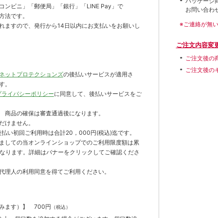
パッケージ
ンビニ」「郵便局」「銀行」「LINE Pay」で
お問い合わ
方法です。
※ご連絡が無
れますので、発行から14日以内にお支払いをお願いし
ご注文内容変
ご注文後の
ご注文後の
ネットプロテクションズ
の後払いサービスが適用さ
す。
プライバシーポリシー
に同意して、後払いサービスをご
 商品の確保は審査通過後になります。
だけません。
払い初回ご利用時は合計20，000円(税込)迄です。
ましての当オンラインショップでのご利用限度額は累
までとなります。詳細はバナーをクリックしてご確認くださ
代理人の利用同意を得てご利用ください。
含みます）】
700円
（税込）