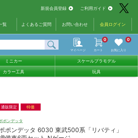
新規会員登録
ご利用ガイド
一覧
よくあるご質問
お問い合わせ
会員ログイン
0
0
マイページ
カート
お気に入り
ミニカー
スケールプラモデル
カラー工具
玩具
通販限定
特価
ポポンデッタ
ポポンデッタ 6030 東武500系「リバティ」