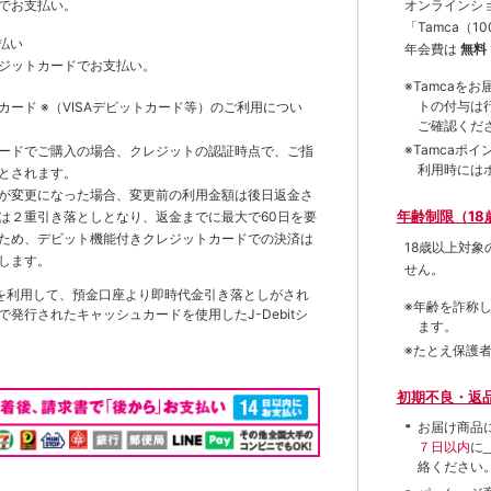
オンラインシ
でお支払い。
「Tamca
（1
払い
年会費は
無料
ジットカードでお支払い。
※Tamca
トの付与は
トカード
※（VISAデビットカード等）
のご利用につい
ご確認くだ
※Tamca
ードでご購入の場合、クレジットの認証時点で、ご指
利用時には
とされます。
が変更になった場合、変更前の利用金額は後日返金さ
年齢制限（18
は２重引き落としとなり、返金までに最大で60日を要
ため、デビット機能付きクレジットカードでの決済は
18歳以上対
します。
せん。
を利用して、預金口座より即時代金引き落としがされ
※年齢を詐称
発行されたキャッシュカードを使用したJ-Debitシ
ます。
※たとえ保護
初期不良・返
お届け商品
７日以内
に
絡ください