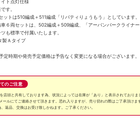
ライト点灯仕様
様です。
セットは510編成＋511編成「リバティりょうもう」としています。
増備車６両セットは、502編成＋509編成、「アーバンパークライナ
ーツも標準で付属いたします。
タ製Ａタイプ
売予定時期や発売予定価格は予告なく変更になる場合がございます。
てのご注意
数を店頭と共有しております為、状況によっては在庫が「あり」と表示されておりま
メールにてご連絡させて頂きます。恐れ入りますが、売り切れの際はご了承頂けます
の為、返品、交換はお受け致しかねます。ご了承ください。