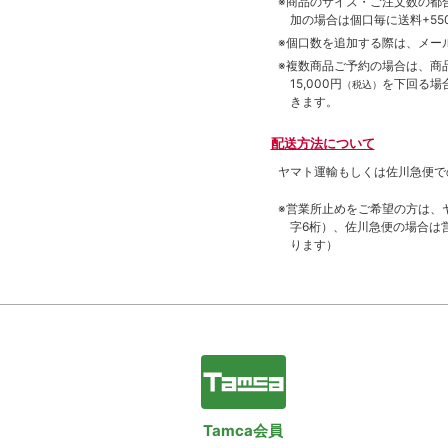
※商品のサイズ・ご注文数の都
加の場合は個口毎に送料+550
※個口数を追加する際は、メー
※複数商品ご予約の場合は、商品合
15,000円
を下回る場
（税込）
きます。
配送方法について
ヤマト運輸もしくは佐川急便で
※営業所止めをご希望の方は、
字6桁）、佐川急便の場合は
ります）
Tamca会員