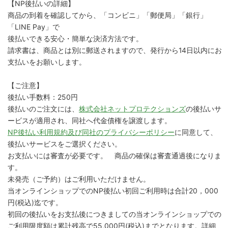
【NP後払いの詳細】
商品の到着を確認してから、「コンビニ」「郵便局」「銀行」
「LINE Pay」で
後払いできる安心・簡単な決済方法です。
請求書は、商品とは別に郵送されますので、発行から14日以内にお
支払いをお願いします。
【ご注意】
後払い手数料：250円
後払いのご注文には、
株式会社ネットプロテクションズ
の後払いサ
ービスが適用され、同社へ代金債権を譲渡します。
NP後払い利用規約及び同社のプライバシーポリシー
に同意して、
後払いサービスをご選択ください。
お支払いには審査が必要です。 商品の確保は審査通過後になりま
す。
未発売（ご予約）はご利用いただけません。
当オンラインショップでのNP後払い初回ご利用時は合計20，000
円(税込)迄です。
初回の後払いをお支払後につきましての当オンラインショップでの
ご利用限度額は累計残高で55,000円(税込)までとなります。詳細