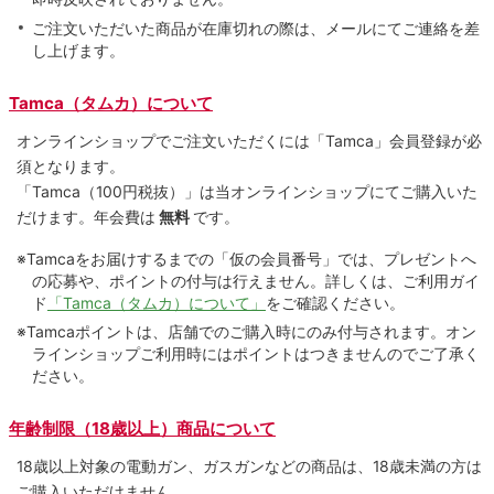
ご注文いただいた商品が在庫切れの際は、メールにてご連絡を差
し上げます。
Tamca（タムカ）について
オンラインショップでご注⽂いただくには「Tamca」会員登録が必
須となります。
「Tamca
（100円税抜）
」は当オンラインショップにてご購⼊いた
だけます。
年会費は
無料
です。
※Tamcaをお届けするまでの「仮の会員番号」では、プレゼントへ
の応募や、ポイントの付与は⾏えません。詳しくは、ご利⽤ガイ
ド
「Tamca（タムカ）について」
をご確認ください。
※Tamcaポイントは、店舗でのご購⼊時にのみ付与されます。オン
ラインショップご利用時にはポイントはつきませんのでご了承く
ださい。
年齢制限（18歳以上）商品について
18歳以上対象の電動ガン、ガスガンなどの商品は、18歳未満の方は
ご購入いただけません。