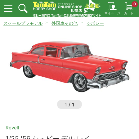
0
マイページ
カート
スケールプラモデル
外国車その他
シボレー
1
/
1
Revell
1/25 '56 シェビー デル レイ