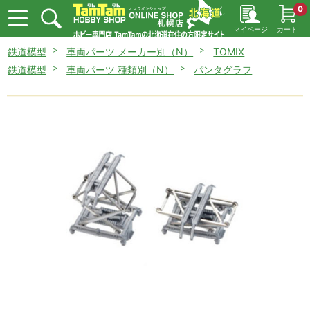
0
マイページ
カート
鉄道模型
車両パーツ メーカー別（N）
TOMIX
鉄道模型
車両パーツ 種類別（N）
パンタグラフ