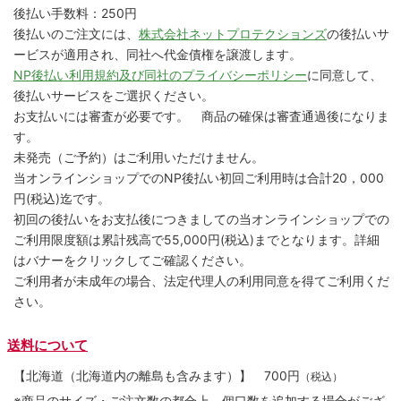
後払い手数料：250円
後払いのご注文には、
株式会社ネットプロテクションズ
の後払いサ
ービスが適用され、同社へ代金債権を譲渡します。
NP後払い利用規約及び同社のプライバシーポリシー
に同意して、
後払いサービスをご選択ください。
お支払いには審査が必要です。 商品の確保は審査通過後になりま
す。
未発売（ご予約）はご利用いただけません。
当オンラインショップでのNP後払い初回ご利用時は合計20，000
円(税込)迄です。
初回の後払いをお支払後につきましての当オンラインショップでの
ご利用限度額は累計残高で55,000円(税込)までとなります。詳細
はバナーをクリックしてご確認ください。
ご利用者が未成年の場合、法定代理人の利用同意を得てご利用くだ
さい。
送料について
【北海道（北海道内の離島も含みます）】
700円
（税込）
※商品のサイズ・ご注文数の都合上、個口数を追加する場合がござ