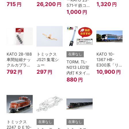
キッド 100ml
イフォン撤去
(6個入・SPタ
715
26,200
1,320
円
円
円
571-Y 鉄コン
車 M HOゲー
イプ)
2021コンテナ
1,000
円
ジ
3個セット N
ゲージ
KATO 28-188
トミックス
KATO 10-
在庫なし
車間短縮ナッ
JS21 集電シ
1367 HB-
TORM. TL-
クルカプラー
ュー
E300系「リ
N013 LED室
灰 (ボギー貨
ゾートしらか
792
297
10,900
円
円
円
内灯 Kタイ
車用)
み・青池編
プ・白色 1本
880
円
成」4両セッ
鉄道模型
ト（鉄道模
型・Nゲー
ジ）
トミックス
在庫なし
在庫なし
2247 ＤＥ10-