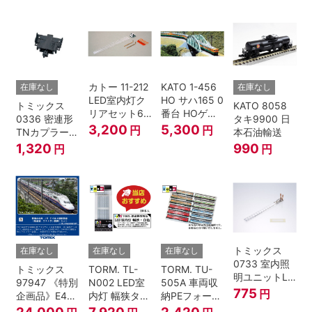
ー・2段電連
両セット 鉄道
復刻･6011編
付・227系運
模型 Nゲージ
成 2両セット
転台側) 鉄道
nゲージ
模型 Nゲージ
カトー 11-212
KATO 1-456
在庫なし
在庫なし
LED室内灯ク
HO サハ165 0
トミックス
KATO 8058
リアセット6
番台 HOゲー
0336 密連形
タキ9900 日
入 Nゲージ
ジ
3,200
5,300
円
円
TNカプラー
本石油輸送
(6個・SP・
1,320
990
円
円
黒)
トミックス
在庫なし
在庫なし
在庫なし
0733 室内照
トミックス
TORM. TL-
TORM. TU-
明ユニットLC
97947 《特別
N002 LED室
505A 車両収
(白色)
775
円
企画品》E4系
内灯 幅狭タイ
納PEフォーム
上越新幹線 新
プ・白色 10本
12両用 (ライ
24,000
7,920
2,420