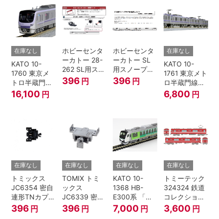
模型
模型
ホビーセンタ
ホビーセンタ
在庫なし
在庫なし
ーカトー 28-
ーカトー SL
KATO 10-
KATO 10-
262 SL用スノ
用スノープロ
1760 東京メ
1761 東京メト
ープロウ1 前
ウ① 前面用
396
396
円
円
トロ半蔵門線
ロ半蔵門線
面用 Nゲージ
4個入
18000系 基本
18000系 増結
16,100
6,800
円
円
6両セット N
4両セット N
ゲージ
ゲージ
在庫なし
在庫なし
在庫なし
在庫なし
トミックス
TOMIX トミ
KATO 10-
トミーテック
JC6354 密自
ックス
1368 HB-
324324 鉄道
連形TNカプラ
JC6339 密連
E300系 「リ
コレクション
ーSP・黒(キ
形TNカプラー
ゾートビュー
名古屋鉄道
396
396
7,000
3,600
円
円
円
円
ハ52-100用)
(SP・グレ
ふるさと」 2
6000系 白帯