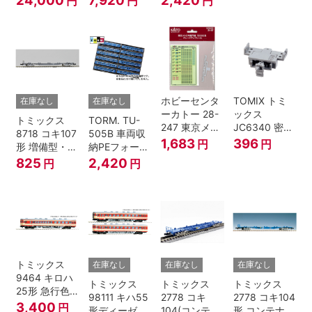
円
円
円
塗装・ラスト
鉄道模型
トグレー) 2枚
ラン装飾 8両
入
セット
ホビーセンタ
TOMIX トミ
在庫なし
在庫なし
ーカトー 28-
ックス
トミックス
TORM. TU-
247 東京メト
JC6340 密連
8718 コキ107
505B 車両収
ロ半蔵門線
形TNカプラー
1,683
396
円
円
形 増備型・コ
納PEフォーム
18000系グレ
(SP・グレ
ンテナなし Ｎ
12両用 (ダー
825
2,420
円
円
ードアップシ
ー・2段電連
ゲージ
クグレー) 2枚
ール Nゲージ
付・313系運
入 Nゲージ
転台側用) 鉄
道模型 Nゲー
ジ
トミックス
在庫なし
在庫なし
在庫なし
9464 キロハ
トミックス
トミックス
トミックス
25形 急行色･
98111 キハ55
2778 コキ
2778 コキ104
一段窓 Nゲー
3,400
円
形ディーゼル
104(コンテナ
形 コンテナな