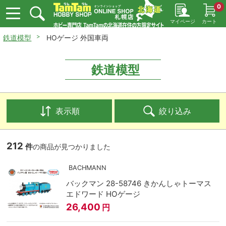
0
マイページ
カート
鉄道模型
HOゲージ 外国車両
鉄道模型
表示順
絞り込み
212
件
の商品が見つかりました
BACHMANN
バックマン 28-58746 きかんしゃトーマス
エドワード HOゲージ
26,400
円