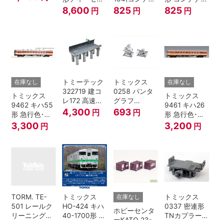
ジ
カー 急行色･
無し) Nゲージ
し
8,600
825
825
円
円
円
一段窓 2両セ
ット Nゲージ
トミーテック
トミックス
在庫なし
在庫なし
322719 建コ
0258 パンタ
トミックス
トミックス
レ172 高速道
グラフ
9462 キハ55
9461 キハ26
路 Ｎゲージ
PT4811N 2個
4,300
693
円
円
形 急行色･一
形 急行色･一
段窓 Ｔ Nゲー
段窓 Ｔ Nゲー
3,300
3,200
円
円
ジ
ジ
TORM. TE-
トミックス
トミックス
在庫なし
501 レールク
HO-424 キハ
0337 密連形
ホビーセンタ
リーニングリ
40-1700形 タ
TNカプラー
ーKATO 23-