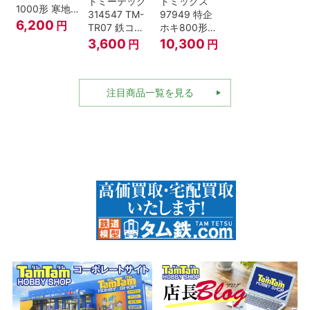
トミーテック
トミックス
1000形 寒地
314547 TM-
97949 特企
型･高崎車両
6,200
円
TR07 鉄コレ
ホキ800形貨
センター Nゲ
動力ユニット
車 ＪＲ東日本
3,600
10,300
円
円
ージ
2軸車用
仕様タイプ 8
両セット Nゲ
ージ
注目商品一覧を見る