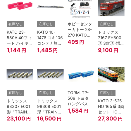
ホビーセンタ
在庫なし
在庫なし
在庫なし
ーカトー 28-
KATO 23-
KATO 10-
トミックス
270 KATOナ
580A 40フィ
1478 コキ106
7167 EH500
ックルカプラ
495
円
ート ハイキュ
コンテナ無積
形 3次形･増備
ー 黒 センタ
ーブコンテナ
載 2両セット
型
1,144
1,485
9,100
円
円
円
リングバネ付
ONE マゼンタ
鉄道模型 Nゲ
(10個入り）
2個入 Nゲー
ージ
Nゲージ
ジ
TORM. TP-
在庫なし
在庫なし
在庫なし
509 トヨタ
トミックス
トミックス
KATO 3-525
ロングパスエ
98307 E001
98308 E001
HO 165系 3両
クスプレス
1,584
円
形「TRAIN
形「TRAIN
セット HOゲ
U55A-39500
SUITE四季
SUITE四季
ージ
23,100
16,500
27,300
円
円
円
コンテナ② 2
島」基本セッ
島」増結セッ
個入
ト (5両) 鉄道
ト (5両) 鉄道