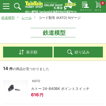
0
マイページ
カート
鉄道模型
レール
コード類等 (KATO) Nゲージ
鉄道模型
表示順
絞り込み
14
件
の商品が見つかりました
KATO
カトー 24-840BK ポイントスイッチ
616
円