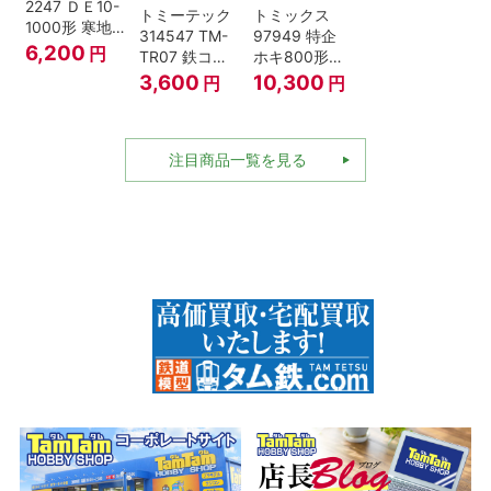
2247 ＤＥ10-
トミーテック
トミックス
1000形 寒地
314547 TM-
97949 特企
型･高崎車両
6,200
円
TR07 鉄コレ
ホキ800形貨
センター Nゲ
動力ユニット
車 ＪＲ東日本
3,600
10,300
円
円
ージ
2軸車用
仕様タイプ 8
両セット Nゲ
ージ
注目商品一覧を見る