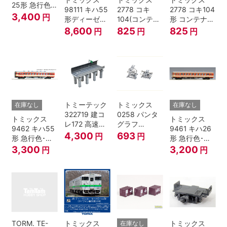
25形 急行色･
98111 キハ55
2778 コキ
2778 コキ104
一段窓 Nゲー
3,400
円
形ディーゼル
104(コンテナ
形 コンテナな
ジ
カー 急行色･
無し) Nゲージ
し
8,600
825
825
円
円
円
一段窓 2両セ
ット Nゲージ
トミーテック
トミックス
在庫なし
在庫なし
322719 建コ
0258 パンタ
トミックス
トミックス
レ172 高速道
グラフ
9462 キハ55
9461 キハ26
路 Ｎゲージ
PT4811N 2個
4,300
693
円
円
形 急行色･一
形 急行色･一
段窓 Ｔ Nゲー
段窓 Ｔ Nゲー
3,300
3,200
円
円
ジ
ジ
TORM. TE-
トミックス
トミックス
在庫なし