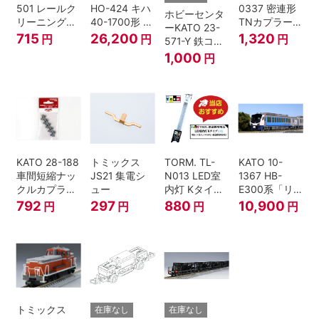
501 レールク
HO-424 キハ
0337 密連形
ホビーセンタ
リーニングリ
40-1700形 タ
TNカプラー
ーKATO 23-
キッド 100ml
イフォン撤去
(6個入・SPタ
715
26,200
1,320
円
円
円
571-Y 鉄コン
車 M HOゲー
イプ)
2021コンテナ
1,000
円
ジ
3個セット N
ゲージ
KATO 28-188
トミックス
TORM. TL-
KATO 10-
車間短縮ナッ
JS21 集電シ
N013 LED室
1367 HB-
クルカプラー
ュー
内灯 Kタイ
E300系「リ
灰 (ボギー貨
プ・白色 1本
ゾートしらか
792
297
880
10,900
円
円
円
円
車用)
鉄道模型
み・青池編
成」4両セッ
ト（鉄道模
型・Nゲー
ジ）
トミックス
在庫なし
在庫なし