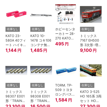
ホビーセンタ
在庫なし
在庫なし
在庫なし
ーカトー 28-
KATO 23-
KATO 10-
トミックス
270 KATOナ
580A 40フィ
1478 コキ106
7167 EH500
ックルカプラ
495
円
ート ハイキュ
コンテナ無積
形 3次形･増備
ー 黒 センタ
ーブコンテナ
載 2両セット
型
1,144
1,485
9,100
円
円
円
リングバネ付
ONE マゼンタ
鉄道模型 Nゲ
(10個入り）
2個入 Nゲー
ージ
Nゲージ
ジ
TORM. TP-
在庫なし
在庫なし
在庫なし
509 トヨタ
トミックス
トミックス
KATO 3-525
ロングパスエ
98307 E001
98308 E001
HO 165系 3両
クスプレス
1,584
円
形「TRAIN
形「TRAIN
セット HOゲ
U55A-39500
SUITE四季
SUITE四季
ージ
23,100
16,500
27,300
円
円
円