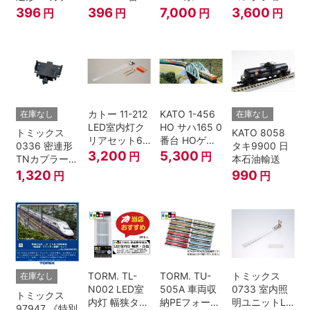
ーSP・黒(キ
形TNカプラー
ゾートビュー
名古屋鉄道
396
396
7,000
3,600
円
円
円
円
ハ52-100用)
(SP・グレ
ふるさと」 2
6000系 白帯
ー・2段電連
両セット 鉄道
復刻･6011編
付・227系運
模型 Nゲージ
成 2両セット
転台側) 鉄道
nゲージ
模型 Nゲージ
カトー 11-212
KATO 1-456
在庫なし
在庫なし
LED室内灯ク
HO サハ165 0
トミックス
KATO 8058
リアセット6
番台 HOゲー
0336 密連形
タキ9900 日
入 Nゲージ
ジ
3,200
5,300
円
円
TNカプラー
本石油輸送
(6個・SP・
1,320
990
円
円
黒)
TORM. TL-
TORM. TU-
トミックス
在庫なし
N002 LED室
505A 車両収
0733 室内照
トミックス
内灯 幅狭タイ
納PEフォーム
明ユニットLC
97947 《特別