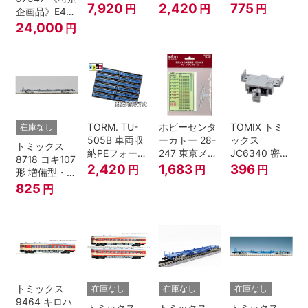
プ・白色 10本
12両用 (ライ
(白色)
7,920
2,420
775
円
円
円
企画品》E4系
鉄道模型
トグレー) 2枚
上越新幹線 新
24,000
円
入
塗装・ラスト
ラン装飾 8両
セット
TORM. TU-
ホビーセンタ
TOMIX トミ
在庫なし
505B 車両収
ーカトー 28-
ックス
トミックス
納PEフォーム
247 東京メト
JC6340 密連
8718 コキ107
12両用 (ダー
ロ半蔵門線
形TNカプラー
2,420
1,683
396
円
円
円
形 増備型・コ
クグレー) 2枚
18000系グレ
(SP・グレ
ンテナなし Ｎ
825
円
入 Nゲージ
ードアップシ
ー・2段電連
ゲージ
ール Nゲージ
付・313系運
転台側用) 鉄
道模型 Nゲー
ジ
トミックス
在庫なし
在庫なし
在庫なし
9464 キロハ
トミックス
トミックス
トミックス