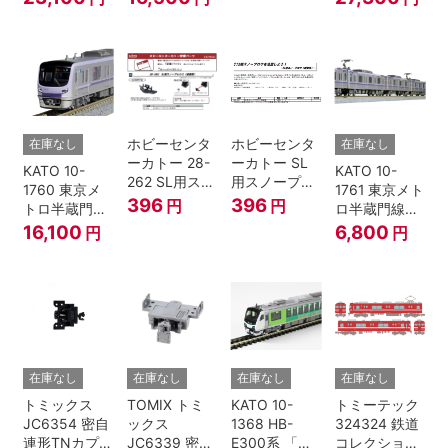
コンテナ② 2
島」基本セッ
島」増結セッ
個入
ト (5両) 鉄道
ト (5両) 鉄道
模型
模型
ホビーセンタ
ホビーセンタ
在庫なし
在庫なし
ーカトー 28-
ーカトー SL
KATO 10-
KATO 10-
262 SL用スノ
用スノープロ
1760 東京メ
1761 東京メト
ープロウ1 前
ウ① 前面用
396
396
円
円
トロ半蔵門線
ロ半蔵門線
面用 Nゲージ
4個入
18000系 基本
18000系 増結
16,100
6,800
円
円
6両セット N
4両セット N
ゲージ
ゲージ
在庫なし
在庫なし
在庫なし
在庫なし
トミックス
TOMIX トミ
KATO 10-
トミーテック
JC6354 密自
ックス
1368 HB-
324324 鉄道
連形TNカプラ
JC6339 密連
E300系 「リ
コレクション