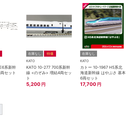
在庫なし
特価
在庫なし
KATO
KATO
7 E6系新幹
KATO 10-277 700系新幹
カトー 10-1967 H5系北
4両セット
線 <のぞみ> 増結4両セッ
海道新幹線 はやぶさ 基本
ト
6両セット
5,200
17,700
円
円