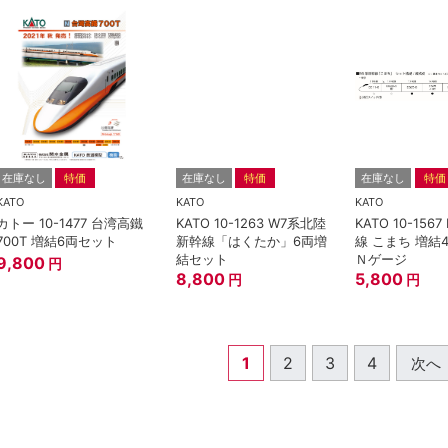
在庫なし
特価
在庫なし
特価
在庫なし
特価
KATO
KATO
KATO
カトー 10-1477 台湾高鐵
KATO 10-1263 W7系北陸
KATO 10-156
700T 増結6両セット
新幹線「はくたか」6両増
線 こまち 増結
結セット
Ｎゲージ
9,800
円
8,800
5,800
円
円
1
2
3
4
次へ