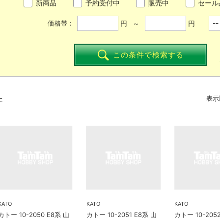
新商品
予約受付中
販売中
セール
円 ～
円
価格帯：
この条件で検索する
た
表示
KATO
KATO
KATO
カトー 10-2050 E8系 山
カトー 10-2051 E8系 山
カトー 10-205