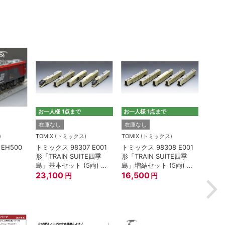
お一人様 1点まで
お一人様 1点まで
TOMI
在庫なし
在庫なし
トミック
)
TOMIX (トミックス)
TOMIX (トミックス)
100
EH500
トミックス 98307 E001
トミックス 98308 E001
油輸送
形「TRAIN SUITE四季
形「TRAIN SUITE四季
ージ
2,2
島」基本セット (5両) 鉄
島」増結セット (5両) 鉄
道模型
23,100
道模型
16,500
円
円