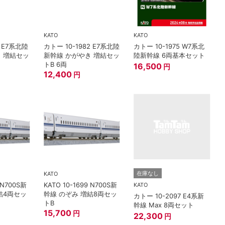
KATO
KATO
1 E7系北陸
カトー 10-1982 E7系北陸
カトー 10-1975 W7系北
き 増結セッ
新幹線 かがやき 増結セッ
陸新幹線 6両基本セット
トB 6両
16,500
円
12,400
円
在庫なし
KATO
 N700S新
KATO 10-1699 N700S新
KATO
結4両セッ
幹線 のぞみ 増結8両セッ
カトー 10-2097 E4系新
トB
幹線 Max 8両セット
15,700
円
22,300
円