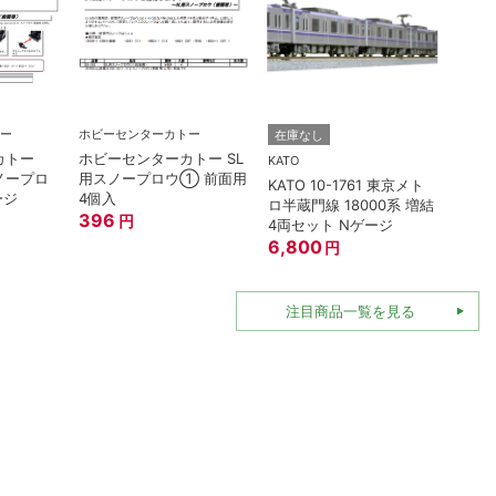
ー
ホビーセンターカトー
TOMI
在庫なし
カトー
ホビーセンターカトー SL
トミッ
KATO
スノープロ
用スノープロウ① 前面用
連形T
KATO 10-1761 東京メト
ージ
4個入
名鉄70
ロ半蔵門線 18000系 増結
396
396
円
4両セット Nゲージ
6,800
円
注目商品一覧を見る