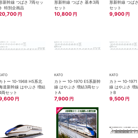
形新幹線 つばさ 7両セッ
形新幹線 つばさ 基本3両
形新幹線 つばさ
ト 特別企画品
セット
セット
20,700
10,800
9,900
円
円
円
KATO
KATO
KATO
カトー 10-1968 H5系北
カトー 10-1970 E5系新幹
カトー 10-197
海道新幹線 はやぶさ 増結
線 はやぶさ 増結3両セッ
線 はやぶさ 増
4両セット
トA
トB
9,600
7,900
9,500
円
円
円