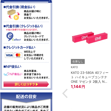
TOMIX (トミックス)
在庫なし
8-188 車間短縮ナ
トミックス JS21 集電シ
KATO
プラー灰 (ボギー
ュー
KATO 23-580A 40フィー
297
円
ト ハイキューブコンテナ
ONE マゼンタ 2個入 Nゲ
ージ
1,144
円