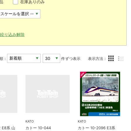
品
在庫ありのみ
絞り込み解除
順：
件ずつ表示
表示方法：
KATO
KATO
2 E8系 山
カトー 10-044
カトー 10-2096 E3系