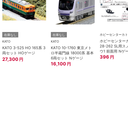
ホビーセンターカト
在庫なし
在庫なし
ホビーセンター
KATO
KATO
28-262 SL用
KATO 3-525 HO 165系 3
KATO 10-1760 東京メト
ウ1 前面用 Nゲ
両セット HOゲージ
ロ半蔵門線 18000系 基本
396
円
6両セット Nゲージ
27,300
円
16,100
円