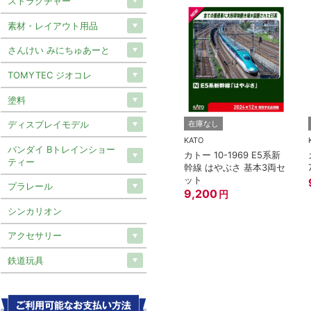
ストラクチャー
素材・レイアウト用品
さんけい みにちゅあーと
TOMYTEC ジオコレ
塗料
ディスプレイモデル
在庫なし
KATO
バンダイ Bトレインショー
カトー 10-1969 E5系新
ティー
幹線 はやぶさ 基本3両セ
ット
プラレール
9,200
円
シンカリオン
アクセサリー
鉄道玩具