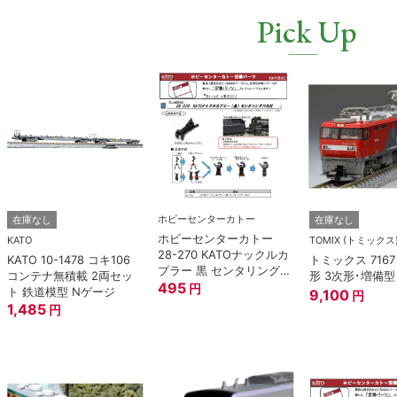
Pick Up
ホビーセンターカトー
在庫なし
在庫なし
ホビーセンターカトー
KATO
TOMIX (トミックス
28-270 KATOナックルカ
KATO 10-1478 コキ106
トミックス 7167 
プラー 黒 センタリングバ
コンテナ無積載 2両セッ
形 3次形･増備型
ネ付 (10個入り） Nゲー
495
円
ト 鉄道模型 Nゲージ
9,100
円
ジ
1,485
円