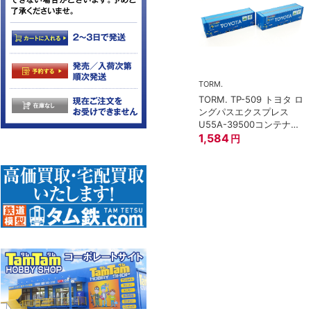
TORM.
TORM. TP-509 トヨタ ロ
トミックス)
ングパスエクスプレス
 97949 特企
U55A-39500コンテナ②
形貨車 ＪＲ東日
2個入
1,584
円
イプ 8両セット
0
円