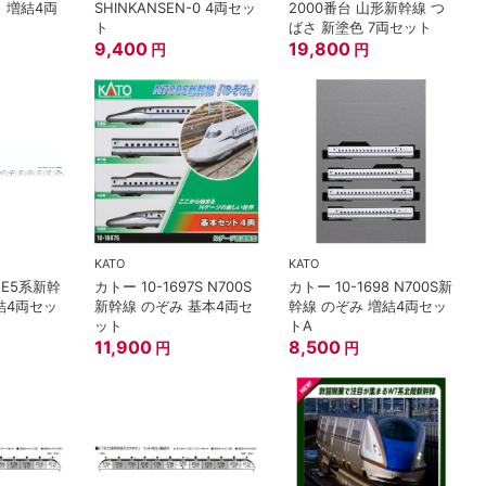
 増結4両
SHINKANSEN-0 4両セッ
2000番台 山形新幹線 つ
ト
ばさ 新塗色 7両セット
9,400
19,800
円
円
KATO
KATO
1 E5系新幹
カトー 10-1697S N700S
カトー 10-1698 N700S新
結4両セッ
新幹線 のぞみ 基本4両セ
幹線 のぞみ 増結4両セッ
ット
トA
11,900
8,500
円
円