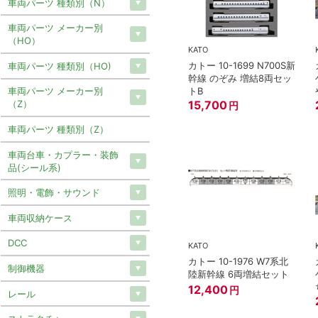
車両パーツ 種類別（N）
車両パーツ メーカー別
（HO）
KATO
カトー 10-1699 N700S新
車両パーツ 種類別（HO)
幹線 のぞみ 増結8両セッ
トB
車両パーツ メーカー別
15,700
（Z）
円
車両パーツ 種類別（Z）
車両台車・カプラー・装飾
品(シール系)
照明・電飾・サウンド
車両収納ケース
DCC
KATO
カトー 10-1976 W7系北
制御機器
陸新幹線 6両増結セット
12,400
円
レール