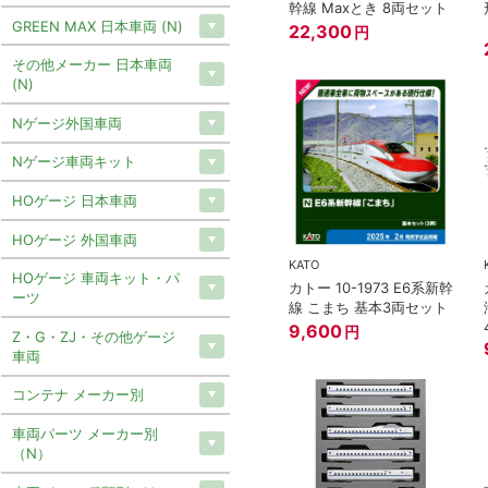
幹線 Maxとき 8両セット
GREEN MAX 日本車両 (N)
22,300
円
その他メーカー 日本車両
(N)
Nゲージ外国車両
Nゲージ車両キット
HOゲージ 日本車両
HOゲージ 外国車両
KATO
HOゲージ 車両キット・パ
カトー 10-1973 E6系新幹
ーツ
線 こまち 基本3両セット
9,600
円
Z・G・ZJ・その他ゲージ
車両
コンテナ メーカー別
車両パーツ メーカー別
（N）