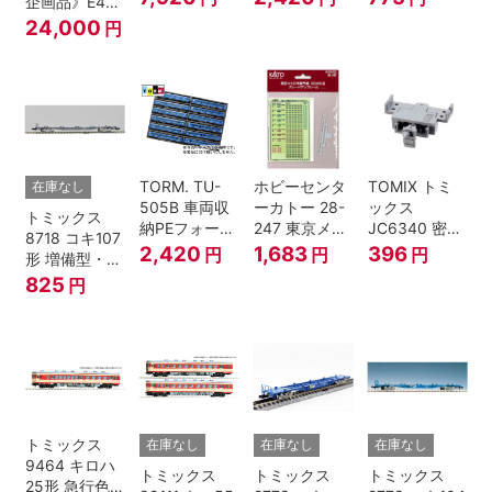
企画品》E4系
鉄道模型
トグレー) 2枚
上越新幹線 新
24,000
円
入
塗装・ラスト
ラン装飾 8両
セット
TORM. TU-
ホビーセンタ
TOMIX トミ
在庫なし
505B 車両収
ーカトー 28-
ックス
トミックス
納PEフォーム
247 東京メト
JC6340 密連
8718 コキ107
12両用 (ダー
ロ半蔵門線
形TNカプラー
2,420
1,683
396
円
円
円
形 増備型・コ
クグレー) 2枚
18000系グレ
(SP・グレ
ンテナなし Ｎ
825
円
入 Nゲージ
ードアップシ
ー・2段電連
ゲージ
ール Nゲージ
付・313系運
転台側用) 鉄
道模型 Nゲー
ジ
トミックス
在庫なし
在庫なし
在庫なし
9464 キロハ
トミックス
トミックス
トミックス
25形 急行色･