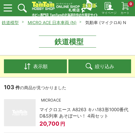
0
マイページ
カート
鉄道模型
MICRO ACE 日本車両 (N)
気動車 (マイクロA) N
鉄道模型
表示順
絞り込み
103
件
の商品が見つかりました
MICROACE
マイクロエース A8263 キハ183形1000番代
D&S列車 あそぼーい！ 4両セット
20,700
円