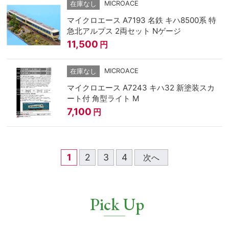
MICROACE
在庫なし
マイクロエース A7193 名鉄 キハ8500系 特
急北アルプス 2両セット Nゲージ
11,500
円
MICROACE
在庫なし
マイクロエース A7243 キハ32 新塗装スカ
ート付 角型ライト M
7,100
円
1
2
3
4
次へ
Pick Up