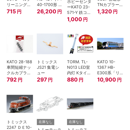
ホビーセンタ
リーニングリ
40-1700形 タ
TNカプラー
ーKATO 23-
キッド 100ml
イフォン撤去
(6個入・SPタ
715
26,200
1,320
円
円
円
571-Y 鉄コン
車 M HOゲー
イプ)
2021コンテナ
1,000
円
ジ
3個セット N
ゲージ
KATO 28-188
トミックス
TORM. TL-
KATO 10-
車間短縮ナッ
JS21 集電シ
N013 LED室
1367 HB-
クルカプラー
ュー
内灯 Kタイ
E300系「リ
灰 (ボギー貨
プ・白色 1本
ゾートしらか
792
297
880
10,900
円
円
円
円
車用)
鉄道模型
み・青池編
成」4両セッ
ト（鉄道模
型・Nゲー
ジ）
トミックス
在庫なし
在庫なし
2247 ＤＥ10-
トミーテック
トミックス