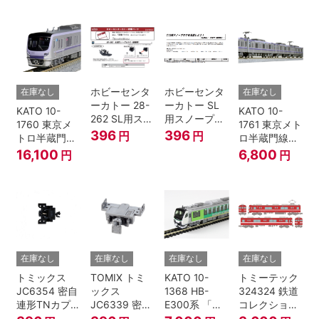
個入
ト (5両) 鉄道
ト (5両) 鉄道
模型
模型
ホビーセンタ
ホビーセンタ
在庫なし
在庫なし
ーカトー 28-
ーカトー SL
KATO 10-
KATO 10-
262 SL用スノ
用スノープロ
1760 東京メ
1761 東京メト
ープロウ1 前
ウ① 前面用
396
396
円
円
トロ半蔵門線
ロ半蔵門線
面用 Nゲージ
4個入
18000系 基本
18000系 増結
16,100
6,800
円
円
6両セット N
4両セット N
ゲージ
ゲージ
在庫なし
在庫なし
在庫なし
在庫なし
トミックス
TOMIX トミ
KATO 10-
トミーテック
JC6354 密自
ックス
1368 HB-
324324 鉄道
連形TNカプラ
JC6339 密連
E300系 「リ
コレクション
ーSP・黒(キ
形TNカプラー
ゾートビュー
名古屋鉄道