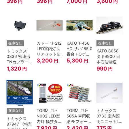
396
396
7,000
3,600
円
円
円
円
ハ52-100用)
(SP・グレ
ふるさと」 2
6000系 白帯
ー・2段電連
両セット 鉄道
復刻･6011編
付・227系運
模型 Nゲージ
成 2両セット
転台側) 鉄道
nゲージ
模型 Nゲージ
カトー 11-212
KATO 1-456
在庫なし
在庫なし
LED室内灯ク
HO サハ165 0
トミックス
KATO 8058
リアセット6
番台 HOゲー
0336 密連形
タキ9900 日
入 Nゲージ
ジ
3,200
5,300
円
円
TNカプラー
本石油輸送
(6個・SP・
1,320
990
円
円
黒)
TORM. TL-
TORM. TU-
トミックス
在庫なし
N002 LED室
505A 車両収
0733 室内照
トミックス
内灯 幅狭タイ
納PEフォーム
明ユニットLC
97947 《特別
プ・白色 10本
12両用 (ライ
(白色)
7,920
2,420
775
円
円
円