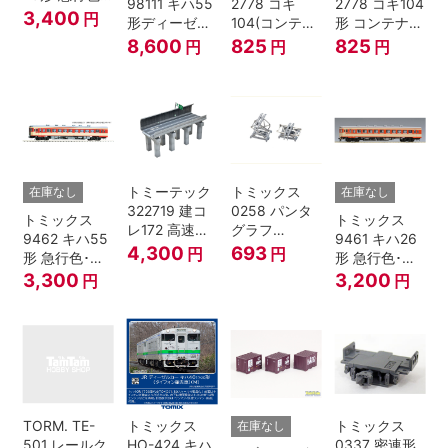
98111 キハ55
2778 コキ
2778 コキ104
一段窓 Nゲー
3,400
円
形ディーゼル
104(コンテナ
形 コンテナな
ジ
カー 急行色･
無し) Nゲージ
し
8,600
825
825
円
円
円
一段窓 2両セ
ット Nゲージ
トミーテック
トミックス
在庫なし
在庫なし
322719 建コ
0258 パンタ
トミックス
トミックス
レ172 高速道
グラフ
9462 キハ55
9461 キハ26
路 Ｎゲージ
PT4811N 2個
4,300
693
円
円
形 急行色･一
形 急行色･一
段窓 Ｔ Nゲー
段窓 Ｔ Nゲー
3,300
3,200
円
円
ジ
ジ
TORM. TE-
トミックス
トミックス
在庫なし
501 レールク
HO-424 キハ
0337 密連形