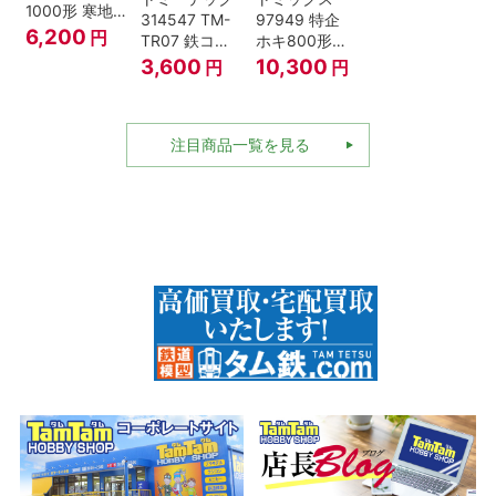
1000形 寒地
314547 TM-
97949 特企
型･高崎車両
6,200
円
TR07 鉄コレ
ホキ800形貨
センター Nゲ
動力ユニット
車 ＪＲ東日本
3,600
10,300
円
円
ージ
2軸車用
仕様タイプ 8
両セット Nゲ
ージ
注目商品一覧を見る