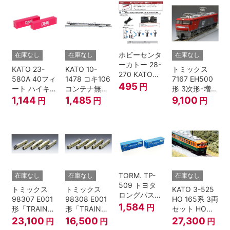
ホビーセンタ
在庫なし
在庫なし
在庫なし
ーカトー 28-
KATO 23-
KATO 10-
トミックス
270 KATOナ
580A 40フィ
1478 コキ106
7167 EH500
ックルカプラ
495
円
ート ハイキュ
コンテナ無積
形 3次形･増備
ー 黒 センタ
ーブコンテナ
載 2両セット
型
1,144
1,485
9,100
円
円
円
リングバネ付
ONE マゼンタ
鉄道模型 Nゲ
(10個入り）
2個入 Nゲー
ージ
Nゲージ
ジ
TORM. TP-
在庫なし
在庫なし
在庫なし
509 トヨタ
トミックス
トミックス
KATO 3-525
ロングパスエ
98307 E001
98308 E001
HO 165系 3両
クスプレス
1,584
円
形「TRAIN
形「TRAIN
セット HOゲ
U55A-39500
SUITE四季
SUITE四季
ージ
23,100
16,500
27,300
円
円
円
コンテナ② 2
島」基本セッ
島」増結セッ