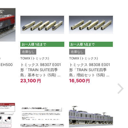
お一人様 1点まで
お一人様 1点まで
TOMI
在庫なし
在庫なし
トミック
)
TOMIX (トミックス)
TOMIX (トミックス)
100
EH500
トミックス 98307 E001
トミックス 98308 E001
油輸送
形「TRAIN SUITE四季
形「TRAIN SUITE四季
ージ
2,2
島」基本セット (5両) 鉄
島」増結セット (5両) 鉄
道模型
23,100
道模型
16,500
円
円