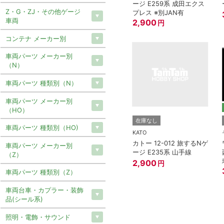
ージ E259系 成田エクス
Z・G・ZJ・その他ゲージ
プレス ※別JAN有
車両
2,900
円
コンテナ メーカー別
車両パーツ メーカー別
（N）
車両パーツ 種類別（N）
車両パーツ メーカー別
（HO）
在庫なし
車両パーツ 種類別（HO)
KATO
カトー 12-012 旅するNゲ
車両パーツ メーカー別
ージ E235系 山手線
（Z）
2,900
円
車両パーツ 種類別（Z）
車両台車・カプラー・装飾
品(シール系)
照明・電飾・サウンド