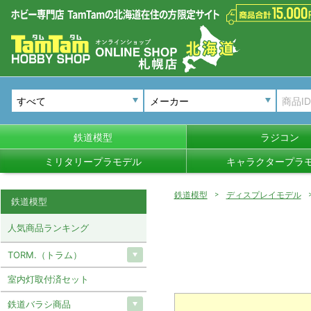
メーカー
鉄道模型
ラジコン
ミリタリープラモデル
キャラクタープラ
鉄道模型
ディスプレイモデル
鉄道模型
人気商品ランキング
TORM.（トラム）
室内灯取付済セット
鉄道バラシ商品