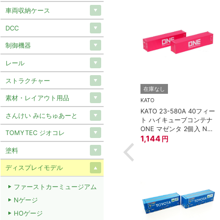
車両収納ケース
DCC
制御機器
レール
ストラクチャー
TOMIX (トミックス)
在庫なし
素材・レイアウト用品
8-188 車間短縮ナ
トミックス JS21 集電シ
KATO
プラー灰 (ボギー
ュー
KATO 23-580A 40フィー
さんけい みにちゅあーと
297
円
ト ハイキューブコンテナ
ONE マゼンタ 2個入 Nゲ
TOMYTEC ジオコレ
ージ
1,144
円
塗料
ディスプレイモデル
ファーストカーミュージアム
Nゲージ
HOゲージ