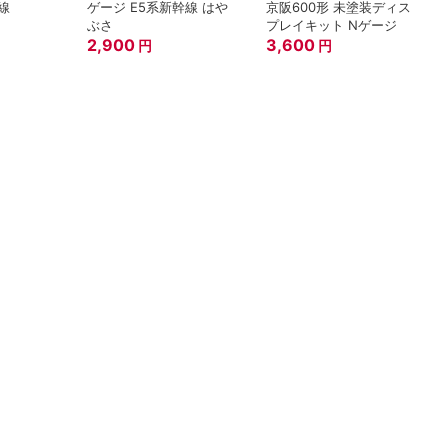
線
ゲージ E5系新幹線 はや
京阪600形 未塗装ディス
ぶさ
プレイキット Nゲージ
2,900
3,600
円
円