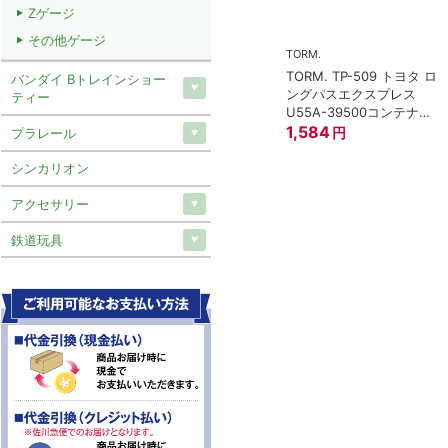
Zゲージ
その他ゲージ
TORM.
TORM. TP-509 トヨタ ロ
トミックス)
バンダイ Bトレインショー
ングパスエクスプレス
ティー
 97949 特企
U55A-39500コンテナ②
形貨車 ＪＲ東日
2個入
1,584
円
プラレール
イプ 8両セット
0
円
シンカリオン
アクセサリー
鉄道玩具