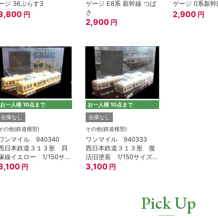
ージ 36ぷらす3
ゲージ E8系 新幹線 つば
ゲージ 0系新幹
さ
3,800
2,900
円
円
2,900
円
お一人様 10点まで
お一人様 10点まで
在庫なし
在庫なし
その他(鉄道模型)
その他(鉄道模型)
ワンマイル 940340
ワンマイル 940333
西日本鉄道３１３形 貝
西日本鉄道３１３形 復
塚線イエロー 1/150サイ
活旧塗装 1/150サイズ
ズ ディスプレイモデ
3,100
ディスプレイモデル ２
3,100
円
円
ル ２両セット
両セット
Pick Up