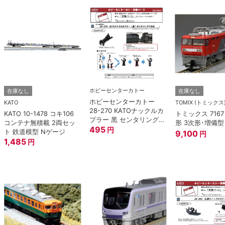
ホビーセンターカトー
在庫なし
在庫なし
ホビーセンターカトー
KATO
TOMIX (トミックス
28-270 KATOナックルカ
KATO 10-1478 コキ106
トミックス 7167 
プラー 黒 センタリングバ
コンテナ無積載 2両セッ
形 3次形･増備型
ネ付 (10個入り） Nゲー
495
円
ト 鉄道模型 Nゲージ
9,100
円
ジ
1,485
円