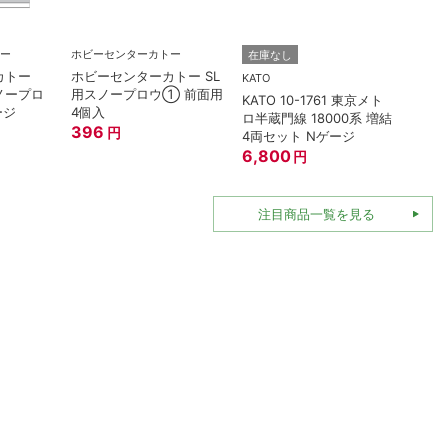
TOMI
ー
ホビーセンターカトー
在庫なし
トミッ
カトー
ホビーセンターカトー SL
連形T
KATO
スノープロ
用スノープロウ① 前面用
名鉄70
KATO 10-1761 東京メト
ージ
4個入
396
ロ半蔵門線 18000系 増結
396
円
4両セット Nゲージ
6,800
円
注目商品一覧を見る