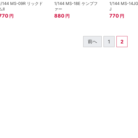
1/144 MS-09R リックド
1/144 MS-18E ケンプフ
1/144 MS-14
ムII
ァー
J
770
880
770
円
円
円
1
2
前へ