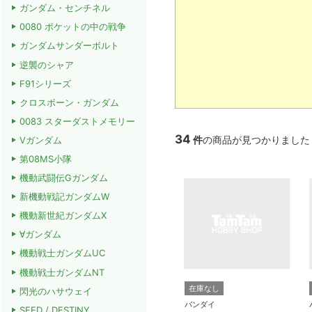
ガンダム・センチネル
0080 ポケットの中の戦争
ガンダムサンダーボルト
逆襲のシャア
F91シリーズ
クロスボーン・ガンダム
0083 スターダストメモリー
34
件
の商品が見つかりました
Vガンダム
第08MS小隊
機動武闘伝Gガンダム
新機動戦記ガンダムW
機動新世紀ガンダムX
∀ガンダム
機動戦士ガンダムUC
機動戦士ガンダムNT
在庫なし
閃光のハサウェイ
バンダイ
SEED / DESTINY