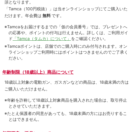
須となります。
「Tamca
（100円税抜）
」は当オンラインショップにてご購⼊いた
だけます。
年会費は
無料
です。
※Tamcaをお届けするまでの「仮の会員番号」では、プレゼントへ
の応募や、ポイントの付与は⾏えません。詳しくは、ご利⽤ガイ
ド
「Tamca（タムカ）について」
をご確認ください。
※Tamcaポイントは、店舗でのご購⼊時にのみ付与されます。オン
ラインショップご利用時にはポイントはつきませんのでご了承く
ださい。
年齢制限（18歳以上）商品について
18歳以上対象の電動ガン、ガスガンなどの商品は、18歳未満の方は
ご購入いただけません。
※年齢を詐称して18歳以上対象商品を購入された場合は、取引停止
とさせていただきます。
※たとえ保護者の同意があっても、18歳未満の方にはお売りするこ
とはできません。