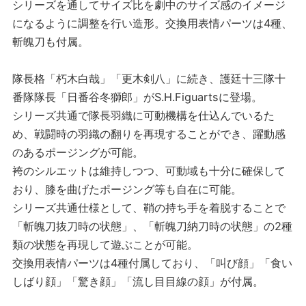
シリーズを通してサイズ比を劇中のサイズ感のイメージ
になるように調整を行い造形。交換用表情パーツは4種、
斬魄刀も付属。
隊長格「朽木白哉」「更木剣八」に続き、護廷十三隊十
番隊隊長「日番谷冬獅郎」がS.H.Figuartsに登場。
シリーズ共通で隊長羽織に可動機構を仕込んでいるた
め、戦闘時の羽織の翻りを再現することができ、躍動感
のあるポージングが可能。
袴のシルエットは維持しつつ、可動域も十分に確保して
おり、膝を曲げたポージング等も自在に可能。
シリーズ共通仕様として、鞘の持ち手を着脱することで
「斬魄刀抜刀時の状態」、「斬魄刀納刀時の状態」の2種
類の状態を再現して遊ぶことが可能。
交換用表情パーツは4種付属しており、「叫び顔」「食い
しばり顔」「驚き顔」「流し目目線の顔」が付属。