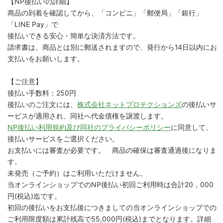
【NP後払いの詳細】
商品の到着を確認してから、「コンビニ」「郵便局」「銀行」
「LINE Pay」で
後払いできる安心・簡単な決済方法です。
請求書は、商品とは別に郵送されますので、発行から14日以内にお
支払いをお願いします。
【ご注意】
後払い手数料：250円
後払いのご注文には、
株式会社ネットプロテクションズ
の後払いサ
ービスが適用され、同社へ代金債権を譲渡します。
NP後払い利用規約及び同社のプライバシーポリシー
に同意して、
後払いサービスをご選択ください。
お支払いには審査が必要です。 商品の確保は審査通過後になりま
す。
未発売（ご予約）はご利用いただけません。
当オンラインショップでのNP後払い初回ご利用時は合計20，000
円(税込)迄です。
初回の後払いをお支払後につきましての当オンラインショップでの
ご利用限度額は累計残高で55,000円(税込)までとなります。詳細