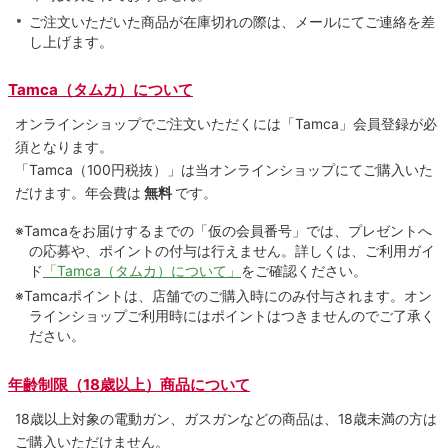
ご注文いただいた商品が在庫切れの際は、メールにてご連絡を差
し上げます。
Tamca（タムカ）について
オンラインショップでご注⽂いただくには「Tamca」会員登録が必
須となります。
「Tamca
（100円税抜）
」は当オンラインショップにてご購⼊いた
だけます。
年会費は
無料
です。
※Tamcaをお届けするまでの「仮の会員番号」では、プレゼントへ
の応募や、ポイントの付与は⾏えません。詳しくは、ご利⽤ガイ
ド
「Tamca（タムカ）について」
をご確認ください。
※Tamcaポイントは、店舗でのご購⼊時にのみ付与されます。オン
ラインショップご利用時にはポイントはつきませんのでご了承く
ださい。
年齢制限（18歳以上）商品について
18歳以上対象の電動ガン、ガスガンなどの商品は、18歳未満の方は
ご購入いただけません。