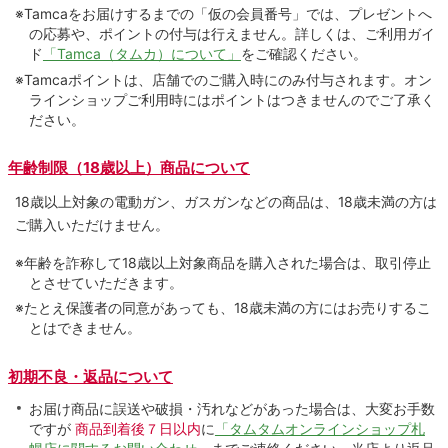
※Tamcaをお届けするまでの「仮の会員番号」では、プレゼントへ
の応募や、ポイントの付与は⾏えません。詳しくは、ご利⽤ガイ
ド
「Tamca（タムカ）について」
をご確認ください。
※Tamcaポイントは、店舗でのご購⼊時にのみ付与されます。オン
ラインショップご利用時にはポイントはつきませんのでご了承く
ださい。
年齢制限（18歳以上）商品について
18歳以上対象の電動ガン、ガスガンなどの商品は、18歳未満の方は
ご購入いただけません。
※年齢を詐称して18歳以上対象商品を購入された場合は、取引停止
とさせていただきます。
※たとえ保護者の同意があっても、18歳未満の方にはお売りするこ
とはできません。
初期不良・返品について
お届け商品に誤送や破損・汚れなどがあった場合は、大変お手数
ですが
商品到着後７日以内
に
「タムタムオンラインショップ札