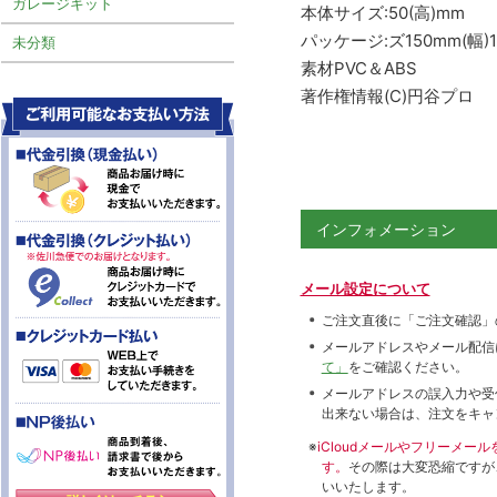
ガレージキット
本体サイズ:50(高)mm
パッケージ:ズ150mm(幅)1
未分類
素材PVC＆ABS
著作権情報(C)円谷プロ
インフォメーション
メール設定について
ご注文直後に「ご注文確認」
メールアドレスやメール配信
て」
をご確認ください。
メールアドレスの誤入力や受
出来ない場合は、注文をキャ
※
iCloudメールやフリーメ
す。
その際は大変恐縮ですが
いいたします。