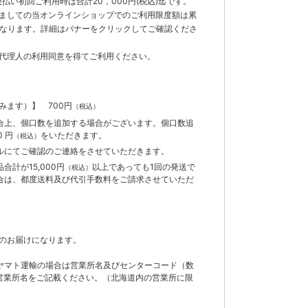
払い初回ご利用時は合計20，000円(税込)迄です。
ましての当オンラインショップでのご利用限度額は累
までとなります。詳細はバナーをクリックしてご確認くださ
代理人の利用同意を得てご利用ください。
含みます）】
700円
（税込）
合上、個口数を追加する場合がございます。個口数追
 円
をいただきます。
（税込）
ルにてご確認のご連絡をさせていただきます。
計が15,000円
以上であっても1回の発送で
（税込）
合は、都度送料及び代引手数料をご請求させていただ
のお届けになります。
ヤマト運輸の場合は営業所名及びセンターコード（数
営業所名をご記載ください。（北海道内の営業所に限