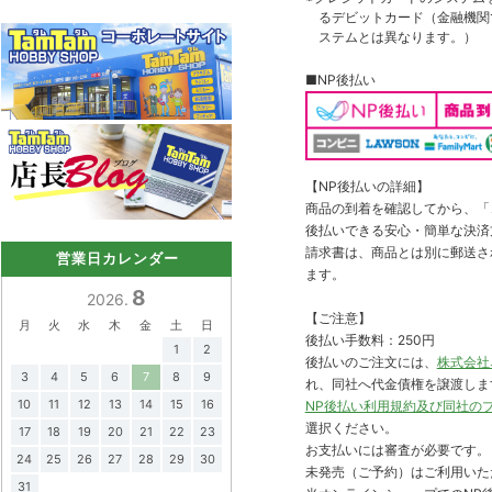
るデビットカード（金融機関で
ステムとは異なります。）
■NP後払い
【NP後払いの詳細】
商品の到着を確認してから、「コ
後払いできる安心・簡単な決済
請求書は、商品とは別に郵送さ
営業日カレンダー
ます。
8
2026.
【ご注意】
月
火
水
木
金
土
日
後払い手数料：250円
1
2
後払いのご注文には、
株式会社
3
4
5
6
7
8
9
れ、同社へ代金債権を譲渡しま
10
11
12
13
14
15
16
NP後払い利用規約及び同社の
選択ください。
17
18
19
20
21
22
23
お支払いには審査が必要です。
24
25
26
27
28
29
30
未発売（ご予約）はご利用いた
31