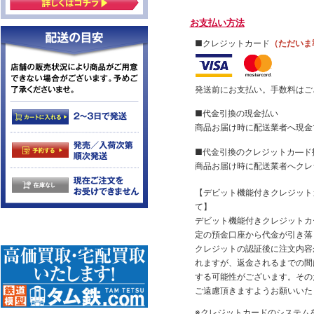
お支払い方法
■クレジットカード
（ただいま
発送前にお支払い。手数料はご
■代金引換の現金払い
商品お届け時に配送業者へ現金
■代金引換のクレジットカ―ド
商品お届け時に配送業者へクレ
【デビット機能付きクレジッ
て】
デビット機能付きクレジットカ
定の預金口座から代金が引き落
クレジットの認証後に注文内容
れますが、返金されるまでの間
する可能性がございます。その
ご遠慮頂きますようお願いいた
※クレジットカードのシステム