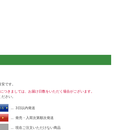
目安です。
送につきましては、お届け日数をいただく場合がございます。
ください。
… 3日以内発送
れる
… 発売・入荷次第順次発送
る
… 現在ご注文いただけない商品
し