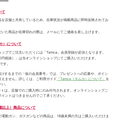
いて
品を店舗と共有しているため、在庫状況が掲載商品に即時反映されてお
だいた商品が在庫切れの際は、メールにてご連絡を差し上げます。
ムカ）について
ョップでご注⽂いただくには「Tamca」会員登録が必須となります。
00円税抜）
」は当オンラインショップにてご購⼊いただけます。
です。
をお届けするまでの「仮の会員番号」では、プレゼントへの応募や、ポイン
⾏えません。詳しくは、ご利⽤ガイド
「Tamca（タムカ）について」
を
さい。
ポイントは、店舗でのご購⼊時にのみ付与されます。オンラインショップご
ポイントはつきませんのでご了承ください。
歳以上）商品について
象の電動ガン、ガスガンなどの商品は、18歳未満の方はご購入いただけま