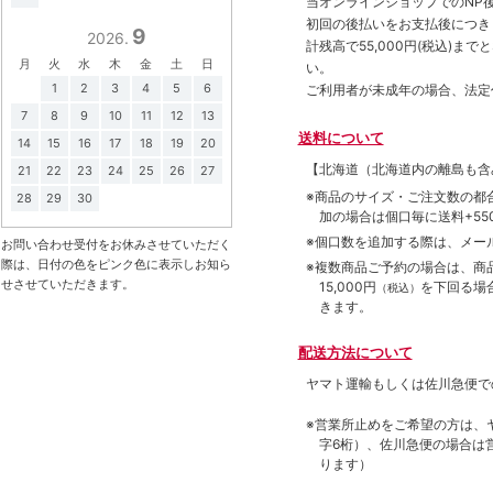
当オンラインショップでのNP後
初回の後払いをお支払後につき
9
2026.
計残高で55,000円(税込)
月
火
水
木
金
土
日
い。
1
2
3
4
5
6
ご利用者が未成年の場合、法定
7
8
9
10
11
12
13
送料について
14
15
16
17
18
19
20
【北海道（北海道内の離島も
21
22
23
24
25
26
27
※商品のサイズ・ご注文数の都
28
29
30
加の場合は個口毎に送料+550
※個口数を追加する際は、メー
お問い合わせ受付をお休みさせていただく
際は、日付の色をピンク色に表示しお知ら
※複数商品ご予約の場合は、商品合
せさせていただきます。
15,000円
を下回る場
（税込）
きます。
配送方法について
ヤマト運輸もしくは佐川急便で
※営業所止めをご希望の方は、
字6桁）、佐川急便の場合は
ります）