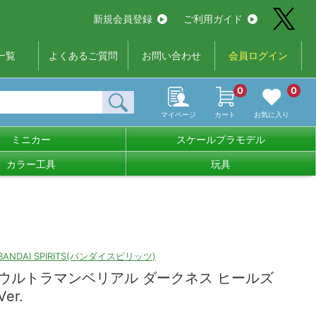
新規会員登録
ご利用ガイド
一覧
よくあるご質問
お問い合わせ
会員ログイン
0
0
マイページ
カート
お気に入り
ミニカー
スケールプラモデル
カラー工具
玩具
BANDAI SPIRITS(バンダイスピリッツ)
ウルトラマンベリアル ダークネス ヒールズ
Ver.