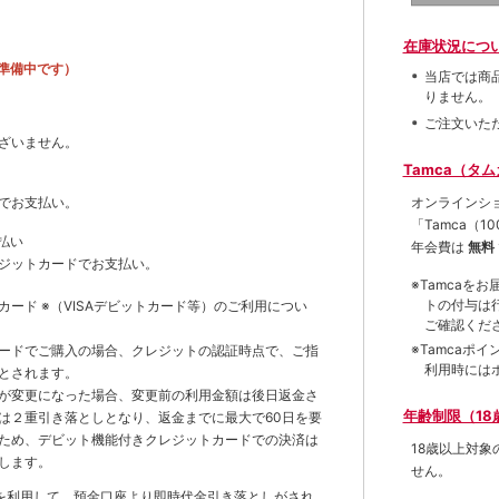
在庫状況につ
準備中です）
当店では商
りません。
ご注文いた
ざいません。
Tamca（タ
オンラインシ
でお支払い。
「Tamca
（1
払い
年会費は
無料
ジットカードでお支払い。
※Tamca
トの付与は
トカード
※（VISAデビットカード等）
のご利用につい
ご確認くだ
※Tamca
ードでご購入の場合、クレジットの認証時点で、ご指
利用時には
とされます。
が変更になった場合、変更前の利用金額は後日返金さ
年齢制限（18
は２重引き落としとなり、返金までに最大で60日を要
ため、デビット機能付きクレジットカードでの決済は
18歳以上対
します。
せん。
を利用して、預金口座より即時代金引き落としがされ