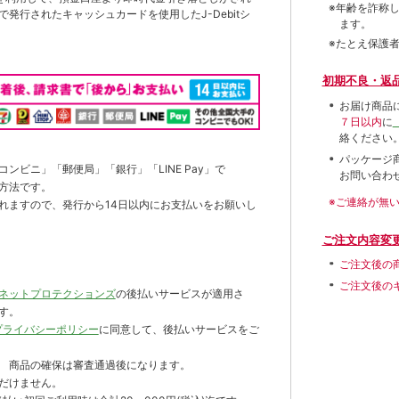
※年齢を詐称
発行されたキャッシュカードを使用したJ-Debitシ
ます。
※たとえ保護
初期不良・返
お届け商品
７日以内
に
絡ください
パッケージ
ンビニ」「郵便局」「銀行」「LINE Pay」で
お問い合わ
方法です。
※ご連絡が無
れますので、発行から14日以内にお支払いをお願いし
ご注文内容変
ご注文後の
ご注文後の
ネットプロテクションズ
の後払いサービスが適用さ
す。
プライバシーポリシー
に同意して、後払いサービスをご
 商品の確保は審査通過後になります。
だけません。