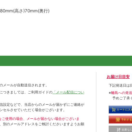
80mm(高さ)70mm(奥行)
お届け日目安
のメールが自動送信されます。
下記発送日は
につきましては、ご利用ガイドの
「メール配信につい
※
離島への発
予めご了承
信設定などで、当店からのメールが届かずにご連絡が
ンセルさせていただく場合がございます。
カートに入
ールをご使用の場合、メールが届かない場合がございま
予約す
、別のメールアドレスをご検討くださいますようお願
在庫な