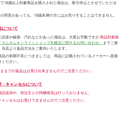
して18歳以上対象商品を購入された場合は、取引停止とさせていただき
者の同意があっても、18歳未満の方にはお売りすることはできません。
品について
に誤送や破損・汚れなどがあった場合は、大変お手数ですが
商品到着後
「タムタムオンラインショップ札幌店に関するお問い合わせ」
までご連
。当店より返品方法をご案内いたします。
商品の初期不良につきましては、商品に記載されているメーカーへ直接
せください。
いままでの返品はお受け出来ませんのでご注意ください。
更・キャンセルについて
商品追加や、別注文との同梱発送は行っておりません。
キャンセルはお受けできませんのでご注意ください。