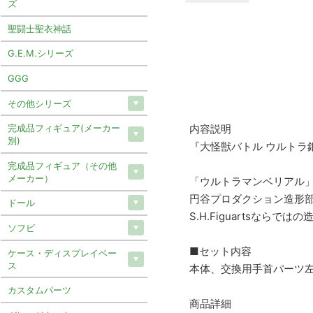
ズ
聖闘士聖衣神話
G.E.M.シリーズ
GGG
その他シリーズ
内容説明
完成品フィギュア(メーカー
別)
『大怪獣バトル ウルトラ銀河
完成品フィギュア（その他
メーカー）
「ウルトラマンベリアル」が
円谷プロダクション造形部
ドール
S.H.Figuartsなら
ソフビ
■セット内容
ケース・ディスプレイベー
ス
本体、交換用手首パーツ
カスタムパーツ
商品詳細