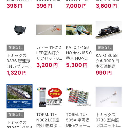
ーSP・黒(キ
形TNカプラー
ゾートビュー
名古屋鉄道
396
396
7,000
3,600
円
円
円
円
ハ52-100用)
(SP・グレ
ふるさと」 2
6000系 白帯
ー・2段電連
両セット 鉄道
復刻･6011編
付・227系運
模型 Nゲージ
成 2両セット
転台側) 鉄道
nゲージ
模型 Nゲージ
カトー 11-212
KATO 1-456
在庫なし
在庫なし
LED室内灯ク
HO サハ165 0
トミックス
KATO 8058
リアセット6
番台 HOゲー
0336 密連形
タキ9900 日
入 Nゲージ
ジ
3,200
5,300
円
円
TNカプラー
本石油輸送
(6個・SP・
1,320
990
円
円
黒)
TORM. TL-
TORM. TU-
トミックス
在庫なし
N002 LED室
505A 車両収
0733 室内照
トミックス
内灯 幅狭タイ
納PEフォーム
明ユニットLC
97947 《特別