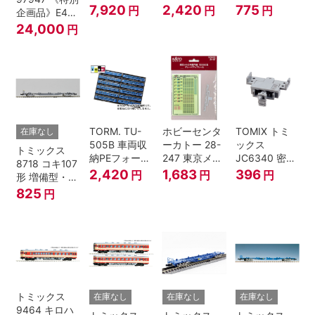
プ・白色 10本
12両用 (ライ
(白色)
7,920
2,420
775
円
円
円
企画品》E4系
鉄道模型
トグレー) 2枚
上越新幹線 新
24,000
円
入
塗装・ラスト
ラン装飾 8両
セット
TORM. TU-
ホビーセンタ
TOMIX トミ
在庫なし
505B 車両収
ーカトー 28-
ックス
トミックス
納PEフォーム
247 東京メト
JC6340 密連
8718 コキ107
12両用 (ダー
ロ半蔵門線
形TNカプラー
2,420
1,683
396
円
円
円
形 増備型・コ
クグレー) 2枚
18000系グレ
(SP・グレ
ンテナなし Ｎ
825
円
入 Nゲージ
ードアップシ
ー・2段電連
ゲージ
ール Nゲージ
付・313系運
転台側用) 鉄
道模型 Nゲー
ジ
トミックス
在庫なし
在庫なし
在庫なし
9464 キロハ