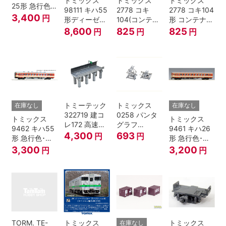
トミックス
トミックス
トミックス
25形 急行色･
98111 キハ55
2778 コキ
2778 コキ104
一段窓 Nゲー
3,400
円
形ディーゼル
104(コンテナ
形 コンテナな
ジ
カー 急行色･
無し) Nゲージ
し
8,600
825
825
円
円
円
一段窓 2両セ
ット Nゲージ
トミーテック
トミックス
在庫なし
在庫なし
322719 建コ
0258 パンタ
トミックス
トミックス
レ172 高速道
グラフ
9462 キハ55
9461 キハ26
路 Ｎゲージ
PT4811N 2個
4,300
693
円
円
形 急行色･一
形 急行色･一
段窓 Ｔ Nゲー
段窓 Ｔ Nゲー
3,300
3,200
円
円
ジ
ジ
TORM. TE-
トミックス
トミックス
在庫なし