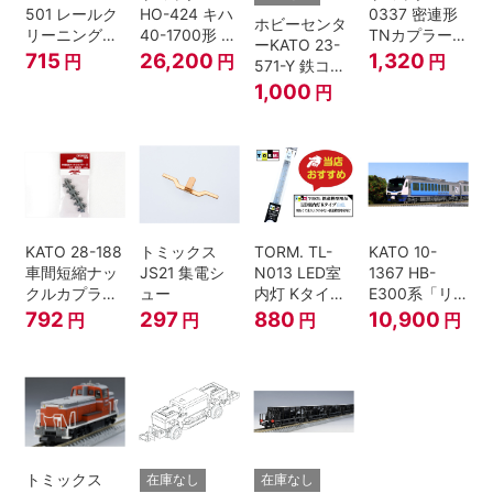
501 レールク
HO-424 キハ
0337 密連形
ホビーセンタ
リーニングリ
40-1700形 タ
TNカプラー
ーKATO 23-
キッド 100ml
イフォン撤去
(6個入・SPタ
715
26,200
1,320
円
円
円
571-Y 鉄コン
車 M HOゲー
イプ)
2021コンテナ
1,000
円
ジ
3個セット N
ゲージ
KATO 28-188
トミックス
TORM. TL-
KATO 10-
車間短縮ナッ
JS21 集電シ
N013 LED室
1367 HB-
クルカプラー
ュー
内灯 Kタイ
E300系「リ
灰 (ボギー貨
プ・白色 1本
ゾートしらか
792
297
880
10,900
円
円
円
円
車用)
鉄道模型
み・青池編
成」4両セッ
ト（鉄道模
型・Nゲー
ジ）
トミックス
在庫なし
在庫なし