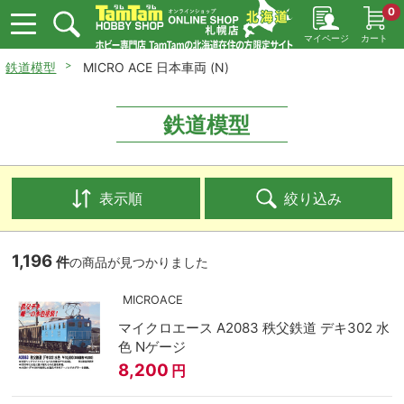
0
マイページ
カート
鉄道模型
MICRO ACE 日本車両 (N)
鉄道模型
表示順
絞り込み
1,196
件
の商品が見つかりました
MICROACE
マイクロエース A2083 秩父鉄道 デキ302 水
色 Nゲージ
8,200
円