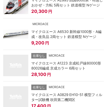
マイクロエース A2995 四国8000系・特急し
おかぜ・方転 5両セット 鉄道模型 Nゲージ
20,300
円
MICROACE
マイクロエース A6530 新幹線1000形・A編
成・改良品 2両セット 鉄道模型 Nゲージ
9,200
円
MICROACE
在庫なし
マイクロエース A1223 京成松戸線80000形
80026編成 京成カラー 6両セット
28,100
円
MICROACE
在庫なし
マイクロエース A0829 EH10-51 横型フィル
ター試験機 吹田第二機関区
17,400
円