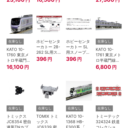
コンテナ② 2
島」基本セッ
島」増結セッ
個入
ト (5両) 鉄道
ト (5両) 鉄道
模型
模型
ホビーセンタ
ホビーセンタ
在庫なし
在庫なし
ーカトー 28-
ーカトー SL
KATO 10-
KATO 10-
262 SL用スノ
用スノープロ
1760 東京メ
1761 東京メト
ープロウ1 前
ウ① 前面用
396
396
円
円
トロ半蔵門線
ロ半蔵門線
面用 Nゲージ
4個入
18000系 基本
18000系 増結
16,100
6,800
円
円
6両セット N
4両セット N
ゲージ
ゲージ
在庫なし
在庫なし
在庫なし
在庫なし
トミックス
TOMIX トミ
KATO 10-
トミーテック
JC6354 密自
ックス
1368 HB-
324324 鉄道
連形TNカプラ
JC6339 密連
E300系 「リ
コレクション