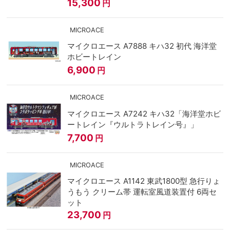
15,300
円
MICROACE
マイクロエース A7888 キハ32 初代 海洋堂
ホビートレイン
6,900
円
MICROACE
マイクロエース A7242 キハ32「海洋堂ホビ
ートレイン『ウルトラトレイン号』」
7,700
円
MICROACE
マイクロエース A1142 東武1800型 急行りょ
うもう クリーム帯 運転室風道装置付 6両セ
ット
23,700
円