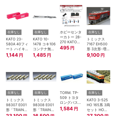
ホビーセンタ
在庫なし
在庫なし
在庫なし
ーカトー 28-
KATO 23-
KATO 10-
トミックス
270 KATOナ
580A 40フィ
1478 コキ106
7167 EH500
ックルカプラ
495
円
ート ハイキュ
コンテナ無積
形 3次形･増備
ー 黒 センタ
ーブコンテナ
載 2両セット
型
1,144
1,485
9,100
円
円
円
リングバネ付
ONE マゼンタ
鉄道模型 Nゲ
(10個入り）
2個入 Nゲー
ージ
Nゲージ
ジ
TORM. TP-
在庫なし
在庫なし
在庫なし
509 トヨタ
トミックス
トミックス
KATO 3-525
ロングパスエ
98307 E001
98308 E001
HO 165系 3両
クスプレス
1,584
円
形「TRAIN
形「TRAIN
セット HOゲ
U55A-39500
SUITE四季
SUITE四季
ージ
23,100
16,500
27,300
円
円
円