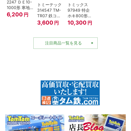
2247 ＤＥ10-
トミーテック
トミックス
1000形 寒地
314547 TM-
97949 特企
型･高崎車両
6,200
円
TR07 鉄コレ
ホキ800形貨
センター Nゲ
動力ユニット
車 ＪＲ東日本
3,600
10,300
円
円
ージ
2軸車用
仕様タイプ 8
両セット Nゲ
ージ
注目商品一覧を見る