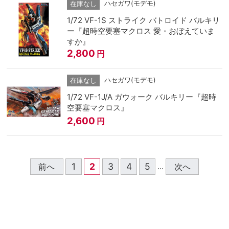
ハセガワ(モデモ)
在庫なし
1/72 VF-1S ストライク バトロイド バルキリ
ー『超時空要塞マクロス 愛・おぼえていま
すか』
2,800
円
ハセガワ(モデモ)
在庫なし
1/72 VF-1J/A ガウォーク バルキリー『超時
空要塞マクロス』
2,600
円
1
2
3
4
5
前へ
次へ
...