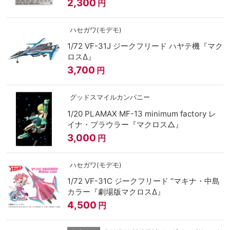
2,300
円
ハセガワ(モデモ)
1/72 VF-31J ジークフリード ハヤテ機『マク
ロスΔ』
3,700
円
グッドスマイルカンパニー
1/20 PLAMAX MF-13 minimum factory レ
イナ・プラウラー『マクロス△』
3,000
円
ハセガワ(モデモ)
1/72 VF-31C ジークフリード “マキナ・中島
カラー『劇場版マクロスΔ』
4,500
円