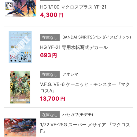
HG 1/100 マクロスプラス YF-21
4,300
円
BANDAI SPIRITS(バンダイスピリッツ)
在庫なし
HG YF-21 専用水転写式デカール
693
円
アオシマ
在庫なし
V.F.G. VB-6 ケーニッヒ・モンスター『マク
ロスΔ』
13,700
円
ハセガワ(モデモ)
在庫なし
1/72 VF-25G スーパー メサイア 『マクロス
F』