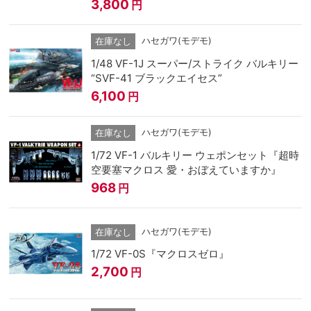
3,800
円
ハセガワ(モデモ)
在庫なし
1/48 VF-1J スーパー/ストライク バルキリー
“SVF-41 ブラックエイセス”
6,100
円
ハセガワ(モデモ)
在庫なし
1/72 VF-1 バルキリー ウェポンセット『超時
空要塞マクロス 愛・おぼえていますか』
968
円
ハセガワ(モデモ)
在庫なし
1/72 VF-0S『マクロスゼロ』
2,700
円