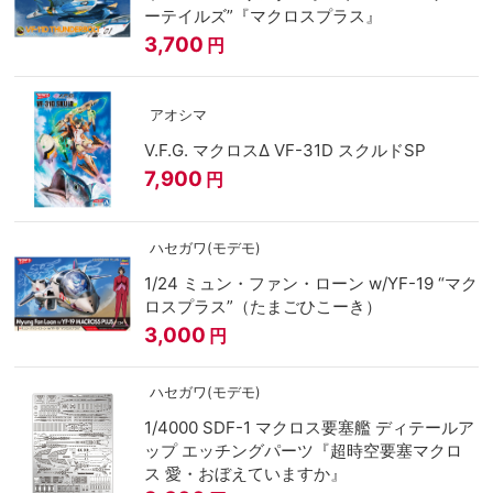
ーテイルズ”『マクロスプラス』
3,700
円
アオシマ
V.F.G. マクロスΔ VF-31D スクルドSP
7,900
円
ハセガワ(モデモ)
1/24 ミュン・ファン・ローン w/YF-19 “マク
ロスプラス”（たまごひこーき）
3,000
円
ハセガワ(モデモ)
1/4000 SDF-1 マクロス要塞艦 ディテールア
ップ エッチングパーツ『超時空要塞マクロ
ス 愛・おぼえていますか』