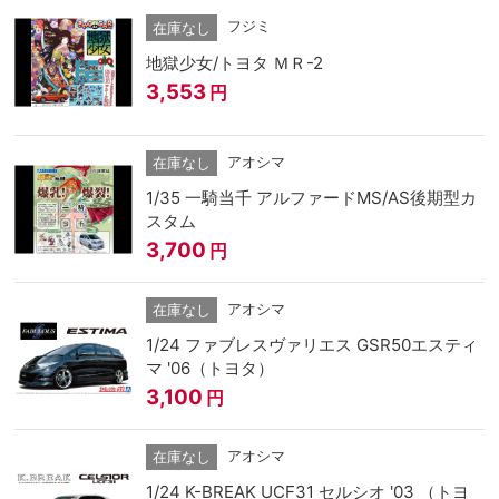
フジミ
在庫なし
地獄少女/トヨタ ＭＲ-2
3,553
円
アオシマ
在庫なし
1/35 一騎当千 アルファードMS/AS後期型カ
スタム
3,700
円
アオシマ
在庫なし
1/24 ファブレスヴァリエス GSR50エスティ
マ '06（トヨタ）
3,100
円
アオシマ
在庫なし
1/24 K-BREAK UCF31 セルシオ '03 （トヨ