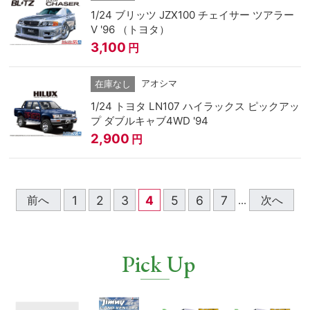
1/24 ブリッツ JZX100 チェイサー ツアラー
V '96 （トヨタ）
3,100
円
アオシマ
在庫なし
1/24 トヨタ LN107 ハイラックス ピックアッ
プ ダブルキャブ4WD '94
2,900
円
1
2
3
4
5
6
7
前へ
次へ
...
Pick Up