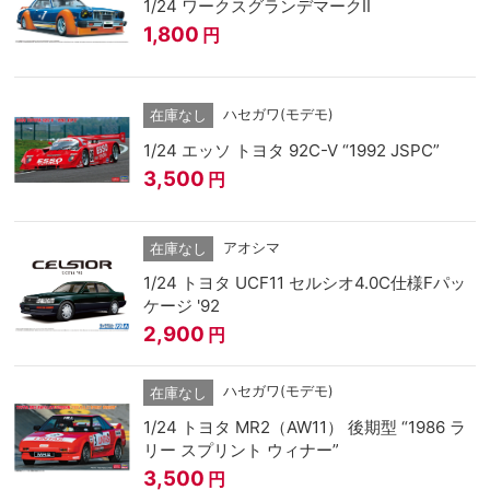
1/24 ワークスグランデマークⅡ
1,800
円
ハセガワ(モデモ)
在庫なし
1/24 エッソ トヨタ 92C-V “1992 JSPC”
3,500
円
アオシマ
在庫なし
1/24 トヨタ UCF11 セルシオ4.0C仕様Fパッ
ケージ '92
2,900
円
ハセガワ(モデモ)
在庫なし
1/24 トヨタ MR2（AW11） 後期型 “1986 ラ
リー スプリント ウィナー”
3,500
円