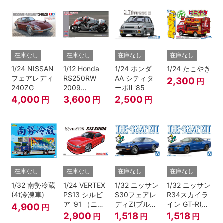
在庫なし
在庫なし
在庫なし
在庫なし
1/24 NISSAN
1/12 Honda
1/24 ホンダ
1/24 たこやき
フェアレディ
RS250RW
AA シティタ
2,300
円
240ZG
2009
ーボⅡ '85
WGP250
4,000
3,600
2,500
円
円
円
在庫なし
在庫なし
在庫なし
在庫なし
1/32 南勢冷蔵
1/24 VERTEX
1/32 ニッサン
1/32 ニッサン
(4t冷凍車)
PS13 シルビ
S30フェアレ
R34スカイラ
ア '91 （ニッ
ディZ(ブルー
イン GT-R(ベ
4,900
円
サン）
メタリック)
イサイドブル
2,900
1,518
1,518
円
円
円
ー)