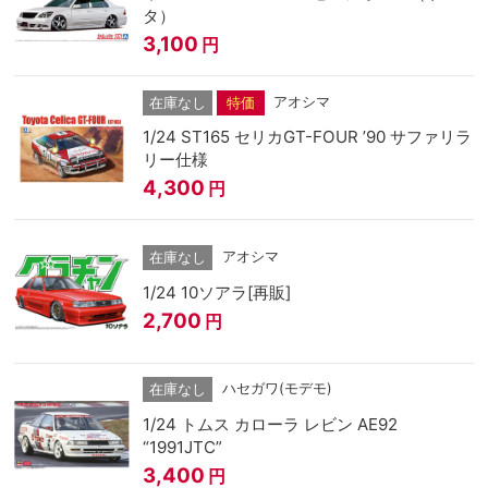
タ）
3,100
円
アオシマ
在庫なし
特価
1/24 ST165 セリカGT-FOUR ’90 サファリラ
リー仕様
4,300
円
アオシマ
在庫なし
1/24 10ソアラ[再販]
2,700
円
ハセガワ(モデモ)
在庫なし
1/24 トムス カローラ レビン AE92
“1991JTC”
3,400
円