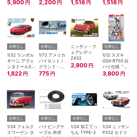
ン Ver.1
ドリック
ック)
5,900
2,200
1,518
1,518
円
円
円
円
ニッサン・フ
在庫なし
在庫なし
在庫なし
ェアレディ
1/32 ランボル
1/72 アメリカ
1/12 スズキ
Z432
ギーニ アヴェ
パイロット /
GSX-R750 白
2,800
円
ンタドールS
グランド・ク
バイ仕様『逮
パールレッド
ルーセット
捕しちゃう
1,822
775
3,800
円
円
円
ぞ』
在庫なし
在庫なし
在庫なし
在庫なし
1/24 フォルク
パイピングケ
1/24 加工てっ
1/24 ニッサン
スワーゲン タ
ーブル 外径
ちん TYPE-3
P332 セドリ