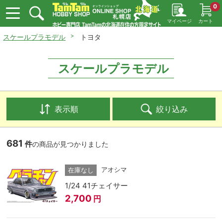
0
マイページ
カート
スケールプラモデル
トヨタ
スケールプラモデル
表示順
絞り込み
681
件
の商品が見つかりました
アオシマ
在庫なし
1/24 41チェイサー
2,700
円