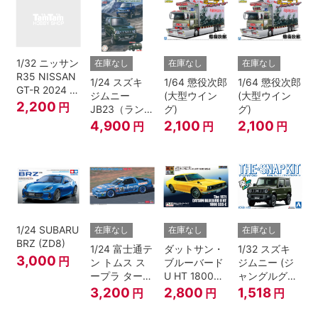
1/32 ニッサン
在庫なし
在庫なし
在庫なし
R35 NISSAN
1/24 スズキ
1/64 懲役次郎
1/64 懲役次郎
GT-R 2024 メ
ジムニー
(大型ウイン
(大型ウイン
タリックブル
2,200
円
JB23（ランド
グ)
グ)
ー
ベンチャー/ク
4,900
2,100
2,100
円
円
円
ールカーキパ
ールメタリッ
ク）
1/24 SUBARU
在庫なし
在庫なし
在庫なし
BRZ (ZD8)
1/24 富士通テ
ダットサン・
1/32 スズキ
3,000
円
ン トムス ス
ブルーバード
ジムニー (ジ
ープラ ターボ
U HT 1800
ャングルグリ
A70 1990
SSS-E
ー ン)
3,200
2,800
1,518
円
円
円
JTC