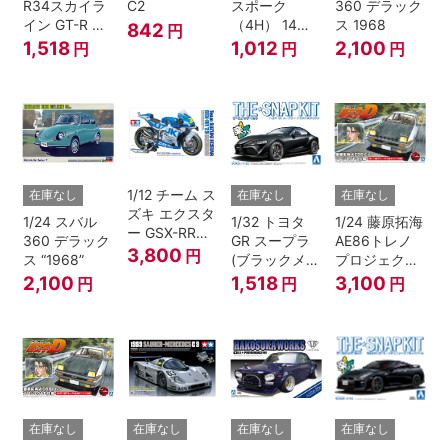
R34スカイラ
C2
スポーク
360 デラック
イン GT-R ニ
（4H） 14イ
ス 1968
842
円
ュル(ミレニア
ンチ
1,518
1,012
2,100
円
円
円
ムジェイド)
1/12 チーム ス
在庫なし
在庫なし
在庫なし
ズキ エクスタ
1/24 スバル
1/32 トヨタ
1/24 藤原拓海
ー GSX-RR
360 デラック
GR スープラ
AE86トレノ
'20
3,800
円
ス “1968”
(ブラックメタ
プロジェクト
リック)
D仕様『頭文
2,100
1,518
3,100
円
円
円
字D』
在庫なし
在庫なし
在庫なし
在庫なし