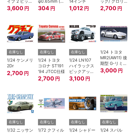
イプ 2 ピック
φ0.65mm (ブ
14インチ
ック/ グロリ
アップ トラッ
ラック)
ア 4HT280E
3,600
304
1,012
2,700
円
円
円
円
ク レッド/ホ
ブロアム '78
ワイトペイン
ト
1/24 トヨタ
在庫なし
在庫なし
在庫なし
MR2(AW11) 後
1/24 ケンメリ
1/24 トヨタ
1/24 LN107
期型 G-リミテ
2Dr
コロナ ST191
ハイラックス
ッド スーパー
3,000
円
'94 JTCC仕様
ピックアップ
2,700
円
チャージャー
ダブルキャブ
2,700
3,100
円
円
(Tバールーフ)
リフトアップ
'94 （トヨ
タ）
在庫なし
在庫なし
在庫なし
在庫なし
1/32 ニッサン
1/72 クフィル
1/24 シャドー
1/24 スバル