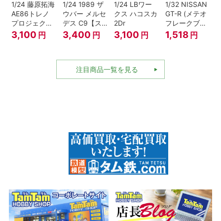
1/24 藤原拓海
1/24 1989 ザ
1/24 LBワー
1/32 NISSAN
AE86トレノ
ウバー メルセ
クス ハコスカ
GT-R (メテオ
プロジェクト
デス C9【ス
2Dr
フレークブラ
D仕様『頭文
ケール特別販
ックパール)
3,100
3,400
3,100
1,518
円
円
円
円
字D』
売商品】
注目商品一覧を見る