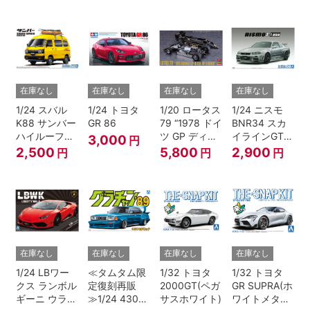
在庫なし
在庫なし
在庫なし
在庫なし
1/24 スバル
1/24 トヨタ
1/20 ロータス
1/24 ニスモ
K88 サンバー
GR 86
79 “1978 ドイ
BNR34 スカ
ハイルーフ
ツ GP ディテ
イラインGT-R
3,000
円
4WD '80
ールアップ バ
Z-tune '04
2,500
5,800
2,900
円
円
円
ージョン”
在庫なし
在庫なし
在庫なし
在庫なし
1/24 LBワー
≪タムタム限
1/32 トヨタ
1/32 トヨタ
クス ランボル
定復刻再販
2000GT(ペガ
GR SUPRA(ホ
ギーニ ウラカ
≫1/24 430セ
サスホワイト)
ワイトメタリ