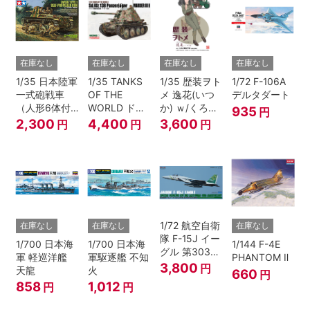
在庫なし
在庫なし
在庫なし
在庫なし
1/35 日本陸軍
1/35 TANKS
1/35 歴装ヲト
1/72 F-106A
一式砲戦車
OF THE
メ 逸花(いつ
デルタダート
（人形6体付
WORLD ドイ
か) ｗ/くろが
935
円
き）
ツ 対戦車自走
ね四起
2,300
4,400
3,600
円
円
円
砲 マーダーⅢ
H型
1/72 航空自衛
在庫なし
在庫なし
在庫なし
隊 F-15J イー
1/700 日本海
1/700 日本海
1/144 F-4E
グル 第303飛
軍 軽巡洋艦
軍駆逐艦 不知
PHANTOM Ⅱ
行隊 創設40
3,800
円
天龍
火
660
円
周年記念塗装
858
1,012
円
円
機