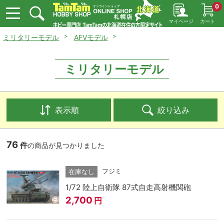
0
マイページ
カート
ミリタリーモデル
AFVモデル
ミリタリーモデル
表示順
絞り込み
76
件
の商品が見つかりました
フジミ
在庫なし
1/72 陸上自衛隊 87式自走高射機関砲
2,700
円