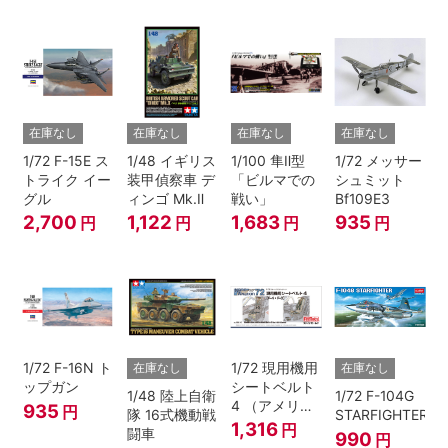
在庫なし
在庫なし
在庫なし
在庫なし
1/72 F-15E ス
1/48 イギリス
1/100 隼Ⅱ型
1/72 メッサー
トライク イー
装甲偵察車 デ
「ビルマでの
シュミット
グル
ィンゴ Mk.Ⅱ
戦い」
Bf109E3
2,700
1,122
1,683
935
円
円
円
円
1/72 F-16N ト
1/72 現用機用
在庫なし
在庫なし
ップガン
シートベルト
1/48 陸上自衛
1/72 F-104G
4 （アメリカ
935
円
隊 16式機動戦
STARFIGHTER
海/空軍 F-4・
1,316
円
闘車
990
円
F-8ほか）