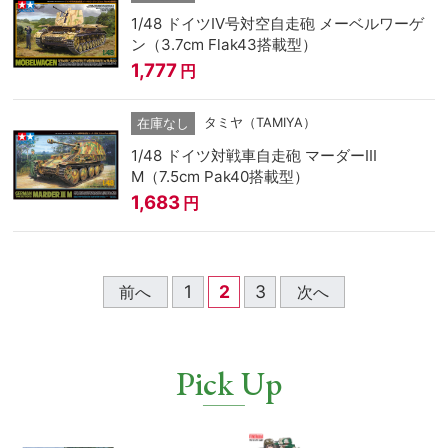
1/48 ドイツIV号対空自走砲 メーベルワーゲ
ン（3.7cm Flak43搭載型）
1,777
円
タミヤ（TAMIYA）
在庫なし
1/48 ドイツ対戦車自走砲 マーダーIII
M（7.5cm Pak40搭載型）
1,683
円
1
2
3
前へ
次へ
Pick Up