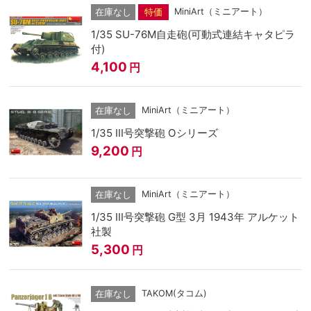
MiniArt（ミニアート）
在庫なし
特価
1/35 SU-76M自走砲(可動式連結キャタピラ
付)
4,100
円
MiniArt（ミニアート）
在庫なし
1/35 III号突撃砲 Oシリーズ
9,200
円
MiniArt（ミニアート）
在庫なし
1/35 III号突撃砲 G型 3月 1943年 アルケット
社製
5,300
円
TAKOM(タコム)
在庫なし