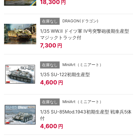
18,300
円
DRAGON(ドラゴン)
在庫なし
1/35 WW.II ドイツ軍 IV号突撃砲後期生産型
マジックトラック付
7,300
円
MiniArt（ミニアート）
在庫なし
1/35 SU-122初期生産型
4,600
円
MiniArt（ミニアート）
在庫なし
1/35 SU-85Mod.1943初期生産型 戦車兵5体
付
4,600
円