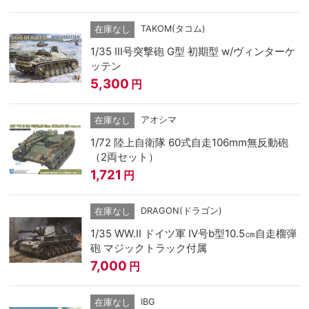
TAKOM(タコム)
在庫なし
1/35 Ⅲ号突撃砲 G型 初期型 w/ヴィンターケ
ッテン
5,300
円
アオシマ
在庫なし
1/72 陸上自衛隊 60式自走106mm無反動砲
（2両セット）
1,721
円
DRAGON(ドラゴン)
在庫なし
1/35 WW.II ドイツ軍 IV号b型10.5㎝自走榴弾
砲 マジックトラック付属
7,000
円
IBG
在庫なし