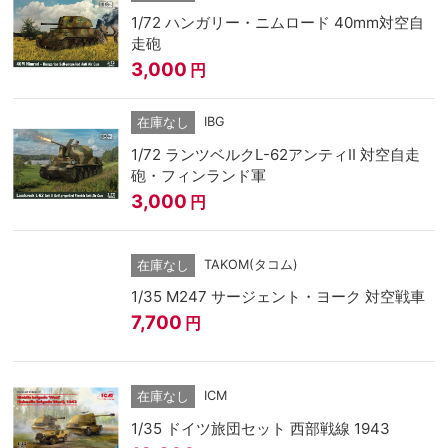
1/72 ハンガリー・ニムロード 40mm対空自
走砲
3,000
円
IBG
在庫なし
1/72 ランツベルクL-62アンティII 対空自走
砲・フィンランド軍
3,000
円
TAKOM(タコム)
在庫なし
1/35 M247 サージェント・ヨーク 対空戦車
7,700
円
ICM
在庫なし
1/35 ドイツ旅団セット 西部戦線 1943