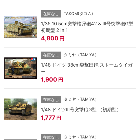
TAKOM(タコム)
在庫なし
1/35 10.5cm突撃榴弾砲42 & Ⅲ号突撃砲G型
初期型 2 in 1
4,800
円
タミヤ（TAMIYA）
在庫なし
1/48 ドイツ 38cm突撃臼砲 ストームタイガ
ー
1,900
円
タミヤ（TAMIYA）
在庫なし
1/48 ドイツIII号突撃砲G型 （初期型）
1,777
円
タミヤ（TAMIYA）
在庫なし