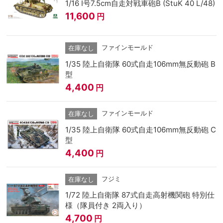
1/16 Ⅰ号7.5cm自走対戦車砲B (StuK 40 L/48)
11,600
円
ファインモールド
在庫なし
1/35 陸上自衛隊 60式自走106mm無反動砲 B
型
4,400
円
ファインモールド
在庫なし
1/35 陸上自衛隊 60式自走106mm無反動砲 C
型
4,400
円
フジミ
在庫なし
1/72 陸上自衛隊 87式自走高射機関砲 特別仕
様（隊員付き 2両入り）
4,700
円