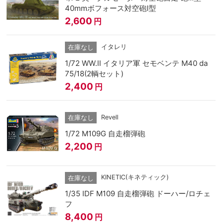
40mmボフォース対空砲I型
2,600
円
イタレリ
在庫なし
1/72 WW.II イタリア軍 セモベンテ M40 da
75/18(2輌セット)
2,400
円
Revell
在庫なし
1/72 M109G 自走榴弾砲
2,200
円
KINETIC(キネティック)
在庫なし
1/35 IDF M109 自走榴弾砲 ドーハー/ロチェ
フ
8,400
円