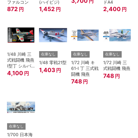
3,700
円
ファルコン
(ハイビジ)
ドA4
SQ)
872
1,452
2,400
円
円
円
1/48 川崎 三
在庫なし
在庫なし
在庫なし
式戦闘機 飛燕
1/48 零戦21型
1/72 川崎 キ
1/72 川崎 三
I型丁 シルバ
61-I 丁 三式戦
式戦闘機 飛燕
1,403
円
ーメッキ仕様
4,100
円
闘機 飛燕
748
円
(迷彩デカール
748
円
付き)
在庫なし
1/700 日本海