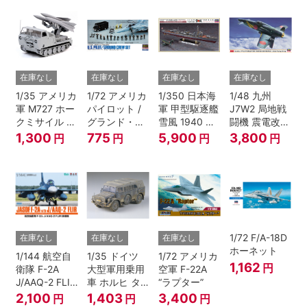
在庫なし
在庫なし
在庫なし
在庫なし
1/35 アメリカ
1/72 アメリカ
1/350 日本海
1/48 九州
軍 M727 ホー
パイロット /
軍 甲型駆逐艦
J7W2 局地戦
クミサイル 自
グランド・ク
雪風 1940 竣
闘機 震電改
走型発射機
ルーセット
工時 ディテー
第352航空隊
1,300
775
5,900
3,800
円
円
円
円
ルアップ バー
ジョン
1/72 F/A-18D
在庫なし
在庫なし
在庫なし
ホーネット
1/144 航空自
1/35 ドイツ
1/72 アメリカ
1,162
円
衛隊 F-2A
大型軍用乗用
空軍 F-22A
J/AAQ-2 FLIR
車 ホルヒ タ
“ラプター”
装備機
イプ1a
2,100
1,403
3,400
円
円
円