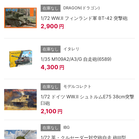
DRAGON(ドラゴン)
在庫なし
1/72 WW.II フィンランド軍 BT-42 突撃砲
2,900
円
イタレリ
在庫なし
1/35 M109A2/A3/G 自走砲(6589)
4,300
円
モデルコレクト
在庫なし
1/72 ドイツ WW.II シュトルムE75 38cm突撃
臼砲
2,100
円
IBG
在庫なし
1/72 英・クルセーダー対空砲自走 砲III型