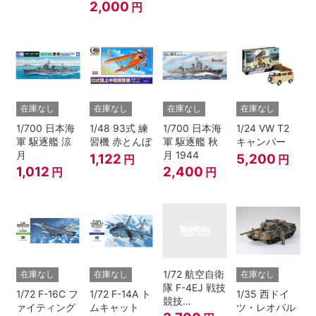
2,000
円
在庫なし
在庫なし
在庫なし
在庫なし
1/700 日本海
1/48 93式 練
1/700 日本海
1/24 VW T2
軍 駆逐艦 涼
習機 赤とんぼ
軍 駆逐艦 秋
キャンパー
月
月 1944
1,122
5,200
円
円
1,012
2,400
円
円
1/72 航空自衛
在庫なし
在庫なし
在庫なし
隊 F-4EJ 戦技
1/72 F-16C フ
1/72 F-14A ト
1/35 西ドイ
競技
ァイティング
ムキャット
ツ・レオパル
会’82(306th