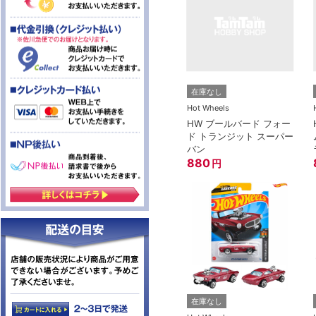
在庫なし
Hot Wheels
HW ブールバード フォー
ド トランジット スーパー
バン
880
円
在庫なし