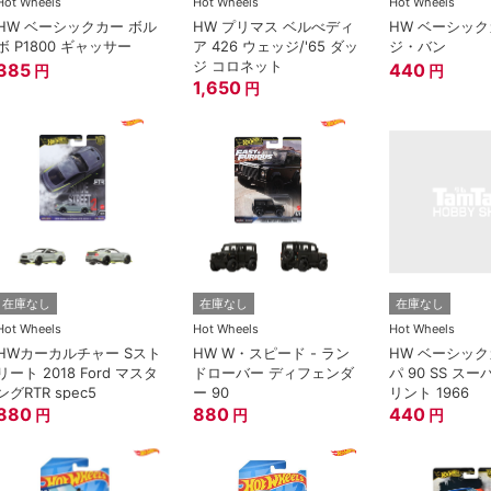
Hot Wheels
Hot Wheels
Hot Wheels
HW ベーシックカー ボル
HW プリマス ベルべディ
HW ベーシック
ボ P1800 ギャッサー
ア 426 ウェッジ/'65 ダッ
ジ・バン
ジ コロネット
385
440
円
円
1,650
円
在庫なし
在庫なし
在庫なし
Hot Wheels
Hot Wheels
Hot Wheels
HWカーカルチャー Sスト
HW W・スピード - ラン
HW ベーシック
リート 2018 Ford マスタ
ドローバー ディフェンダ
パ 90 SS スー
ングRTR spec5
ー 90
リント 1966
880
880
440
円
円
円