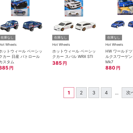
在庫なし
在庫なし
在庫なし
Hot Wheels
Hot Wheels
Hot Wheels
ホットウィール ベーシッ
ホットウィール ベーシッ
HW ワールドツ
クカー 日産 パトロール
クカー スバル WRX STI
ルクスワーゲン
カスタム
Mk7
385
円
385
880
円
円
1
2
3
4
...
次