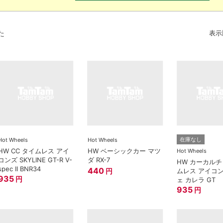
た
表示
在庫なし
Hot Wheels
Hot Wheels
HW CC タイムレス アイ
HW ベーシックカー マツ
Hot Wheels
コンズ SKYLINE GT-R V-
ダ RX-7
HW カーカルチ
spec II BNR34
440
ムレス アイコ
円
935
円
ェ カレラ GT
935
円