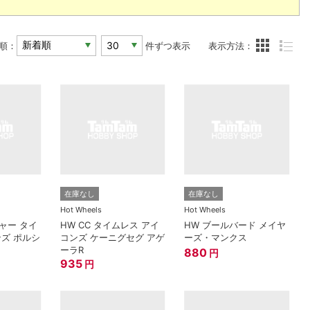
順：
件ずつ表示
表示方法：
在庫なし
在庫なし
Hot Wheels
Hot Wheels
ャー タイ
HW CC タイムレス アイ
HW ブールバード メイヤ
ンズ ポルシ
コンズ ケーニグセグ アゲ
ーズ・マンクス
ーラR
880
円
935
円