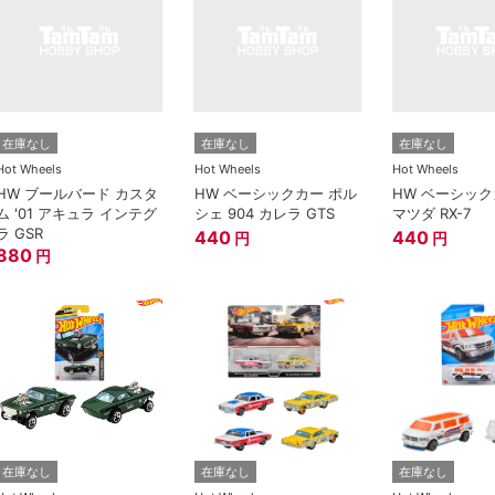
在庫なし
在庫なし
在庫なし
Hot Wheels
Hot Wheels
Hot Wheels
HW ブールバード カスタ
HW ベーシックカー ポル
HW ベーシック
ム '01 アキュラ インテグ
シェ 904 カレラ GTS
マツダ RX-7
ラ GSR
440
440
円
円
880
円
在庫なし
在庫なし
在庫なし