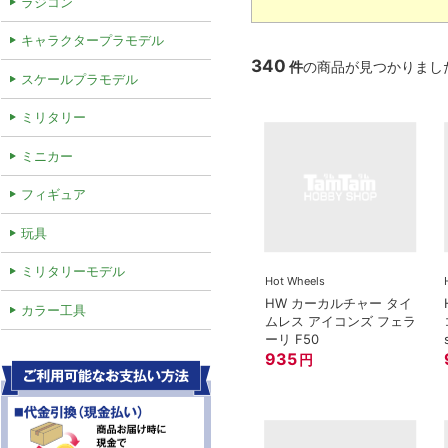
ラジコン
キャラクタープラモデル
340
件
の商品が見つかりまし
スケールプラモデル
ミリタリー
ミニカー
フィギュア
玩具
ミリタリーモデル
Hot Wheels
HW カーカルチャー タイ
カラー工具
ムレス アイコンズ フェラ
ーリ F50
935
円