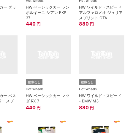
Hot Wheels
Hot Wheels
カー ダッ
HW ベーシックカー ラン
HW ワイルド・スピード
ボルギーニ シアン FKP
アルファロメオ ジュリア
37
スプリント GTA
440
880
円
円
在庫なし
在庫なし
Hot Wheels
Hot Wheels
カー ベス
HW ベーシックカー マツ
HW ワイルド・スピード
パー スプ
ダ RX-7
- BMW M3
440
880
円
円