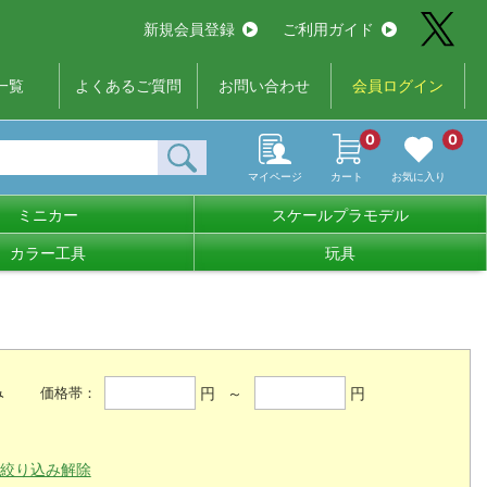
新規会員登録
ご利用ガイド
一覧
よくあるご質問
お問い合わせ
会員ログイン
0
0
マイページ
カート
お気に入り
ミニカー
スケールプラモデル
カラー工具
玩具
み
円 ～
円
価格帯：
絞り込み解除