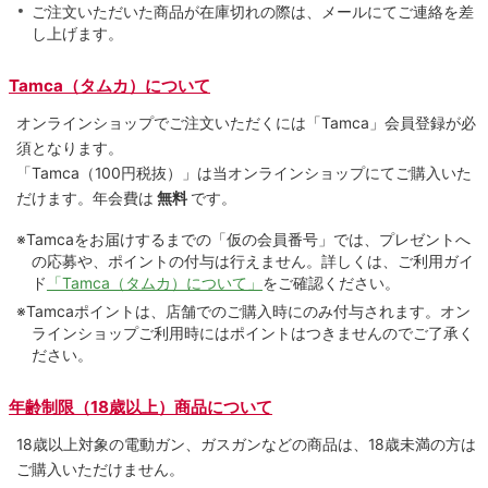
ご注文いただいた商品が在庫切れの際は、メールにてご連絡を差
し上げます。
Tamca（タムカ）について
オンラインショップでご注⽂いただくには「Tamca」会員登録が必
須となります。
「Tamca
（100円税抜）
」は当オンラインショップにてご購⼊いた
だけます。
年会費は
無料
です。
※Tamcaをお届けするまでの「仮の会員番号」では、プレゼントへ
の応募や、ポイントの付与は⾏えません。詳しくは、ご利⽤ガイ
ド
「Tamca（タムカ）について」
をご確認ください。
※Tamcaポイントは、店舗でのご購⼊時にのみ付与されます。オン
ラインショップご利用時にはポイントはつきませんのでご了承く
ださい。
年齢制限（18歳以上）商品について
18歳以上対象の電動ガン、ガスガンなどの商品は、18歳未満の方は
ご購入いただけません。