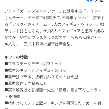
アニメ『ガールズ＆パンツァー』に登場する『アリクイ
さんチーム』の三式中戦車[チヌ]の戦車キットに、搭乗す
る「アリクイさんチーム」3人のフィギュアをセット。戦
車キットはもちろん、乗員3人のフィギュアも塗装・組み
立てがしやすいプラスチック製です。もちろん瞳デカー
ル入り。 三式中戦車の履帯は新金型。
キットの特徴
■プラスチックモデル組立キット
■戦車のキットとフィギュアのセット
■履帯はプラ製、接着組み立て式の新金型
■原型製作：内藤あんも
■実車解説は才谷屋龍一先生『新規』書き下ろしイラス
トを掲載！
■特典としてテレビ版マーキングを再現したデカール付