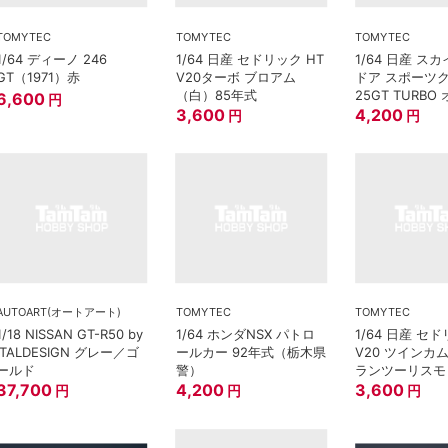
TOMYTEC
TOMYTEC
TOMYTEC
1/64 ディーノ 246
1/64 日産 セドリック HT
1/64 日産 ス
GT（1971）赤
V20ターボ ブロアム
ドア スポーツ
（白）85年式
25GT TURB
6,600
円
3,600
パーツ付（黄）
4,200
円
円
AUTOART(オートアート)
TOMYTEC
TOMYTEC
1/18 NISSAN GT-R50 by
1/64 ホンダNSX パトロ
1/64 日産 セド
ITALDESIGN グレー／ゴ
ールカー 92年式（栃木県
V20 ツインカ
ールド
警）
ランツーリスモ
37,700
4,200
SV 90年式
3,600
円
円
円