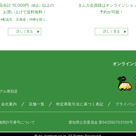
品合計 15,000円
以上の
タムカ会員様は
オンラインショ
（税込）
お買い上げで
送料無料！
予約が可能！
※配送先：北海道・沖縄を除く。
詳しく見る
詳しく見る
オンライン
アル厚別店
会社案内
店舗一覧
特定商取引法に基づく表記
プライバシ
物商許可番号について
愛知県公安委員会 第542550703100号
© hs-tamtam.co.jp. All Rights Reserved.