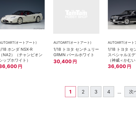
AUTOART(オートアート)
AUTOART(オートアート)
AUTOART(オート
1/18 ホンダ NSX-R
1/18 トヨタ センチュリー
1/18 トヨタ 
（NA2）（チャンピオン
GRMN パールホワイト
スペシャルエデ
シップホワイト）
（神威＜かむい
30,400
円
36,600
ナルブラック)
36,600
円
円
1
2
3
4
...
次