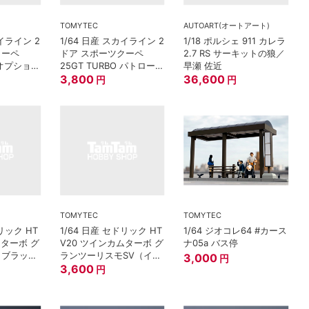
TOMYTEC
AUTOART(オートアート)
カイライン 2
1/64 日産 スカイライン 2
1/18 ポルシェ 911 カレラ
クーペ
ドア スポーツクーペ
2.7 RS サーキットの狼／
O オプション
25GT TURBO パトロール
早瀬 佐近
98年式
カー（山梨県警察）
3,800
36,600
円
円
TOMYTEC
TOMYTEC
リック HT
1/64 日産 セドリック HT
1/64 ジオコレ64 #カース
ムターボ グ
V20 ツインカムターボ グ
ナ05a バス停
 ブラック
ランツーリスモSV（イエ
3,000
円
ロイッシュシルバー）89
3,600
円
年式