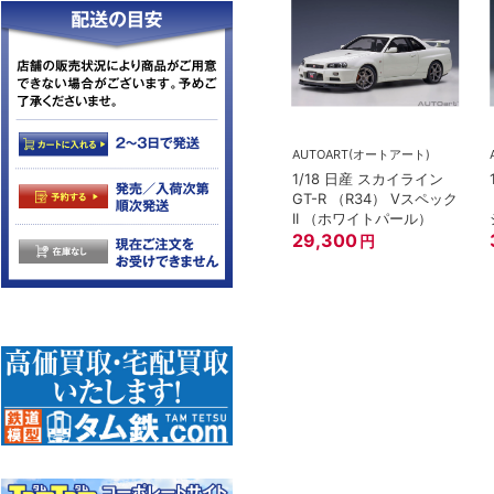
AUTOART(オートアート)
1/18 日産 スカイライン
GT-R （R34） Vスペック
II （ホワイトパール）
29,300
円