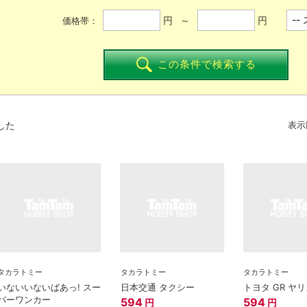
円 ～
円
価格帯：
この条件で検索する
した
表示
タカラトミー
タカラトミー
タカラトミー
いないいないばあっ! スー
日本交通 タクシー
トヨタ GR ヤ
パーワンカー
594
594
円
円