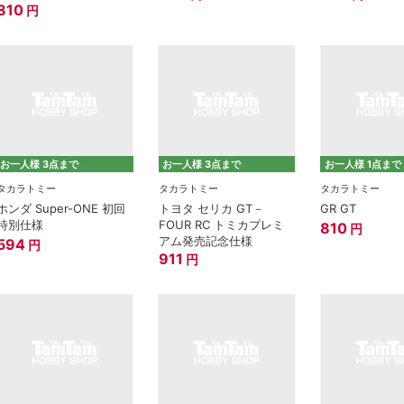
810
円
お一人様 3点まで
お一人様 3点まで
お一人様 1点まで
タカラトミー
タカラトミー
タカラトミー
ホンダ Super-ONE 初回
トヨタ セリカ GT－
GR GT
特別仕様
FOUR RC トミカプレミ
810
円
アム発売記念仕様
594
円
911
円