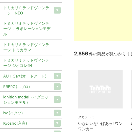
トミカリミテッドヴィンテ
ージ・NEO
トミカリミテッドヴィンテ
ージ コラボレーションモデ
ル
トミカリミテッドヴィンテ
ージ トミカラマ
2,856
件
の商品が見つかりま
トミカリミテッドヴィンテ
ージ ジオコレ64
AUＴOart(オートアート)
EBBRO(エブロ)
ignition model（イグニッ
ションモデル）
ixo(イクソ)
タカラトミー
Kyosho(京商)
いないいないばあっ! ワン
ワンカー