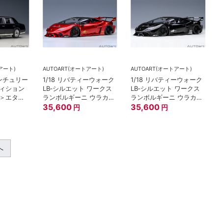
アート)
AUTOART(オートアート)
AUTOART(オートアート)
センチュリー
1/18 リバティーウォーク
1/18 リバティーウォーク
ィション
LB‐シルエット ワークス
LB‐シルエット ワークス
＞エター
ランボルギーニ ウラカン
ランボルギーニ ウラカン
GT （ハイパー・レッ
35,600
GT （ブラック）
35,600
円
円
ド）
へ