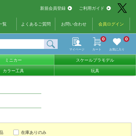
新規会員登録
ご利用ガイド
一覧
よくあるご質問
お問い合わせ
会員ログイン
0
0
マイページ
カート
お気に入り
ミニカー
スケールプラモデル
カラー工具
玩具
品
在庫ありのみ