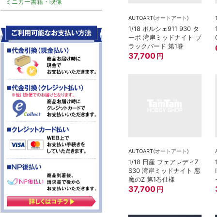
ミニカー書籍・映像
AUTOART(オートアート)
1/18 ポルシェ911 930 タ
ーボ 湾岸ミッドナイト ブ
ラックバード 第1巻
37,700
円
AUTOART(オートアート)
1/18 日産 フェアレディZ
S30 湾岸ミッドナイト 悪
魔のZ 第1巻仕様
37,700
円