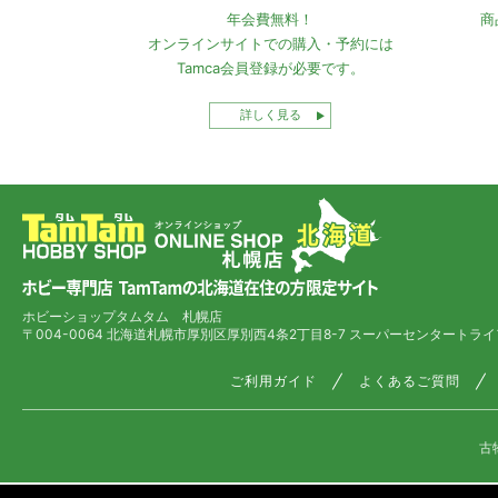
年会費無料！
商
オンラインサイトでの
購入・予約には
Tamca会員登録
が必要です。
詳しく見る
ホビーショップタムタム 札幌店
〒004-0064 北海道札幌市厚別区厚別西4条2丁目8-7
スーパーセンタートライ
ご利用ガイド
よくあるご質問
古