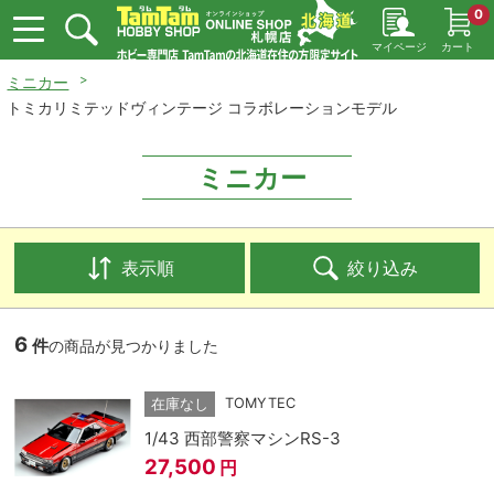
0
マイページ
カート
ミニカー
トミカリミテッドヴィンテージ コラボレーションモデル
ミニカー
表示順
絞り込み
6
件
の商品が見つかりました
TOMYTEC
在庫なし
1/43 西部警察マシンRS-3
27,500
円