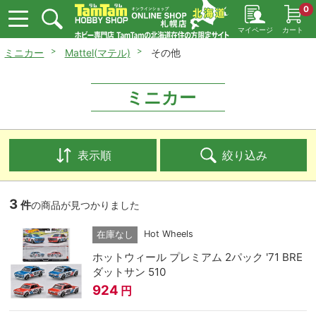
0
マイページ
カート
ミニカー
Mattel(マテル)
その他
ミニカー
表示順
絞り込み
3
件
の商品が見つかりました
Hot Wheels
在庫なし
ホットウィール プレミアム 2パック '71 BRE
ダットサン 510
924
円