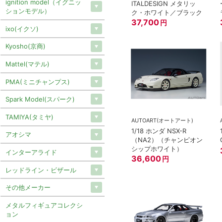
ignition model（イグニッ
ITALDESIGN メタリッ
ションモデル）
ク・ホワイト／ブラック
37,700
円
ixo(イクソ)
Kyosho(京商)
Mattel(マテル)
PMA(ミニチャンプス)
Spark Model(スパーク)
TAMIYA(タミヤ)
AUTOART(オートアート)
1/18 ホンダ NSX-R
アオシマ
（NA2）（チャンピオン
シップホワイト）
インターアライド
36,600
円
レッドライン・ビザール
その他メーカー
メタルフィギュアコレクシ
ョン