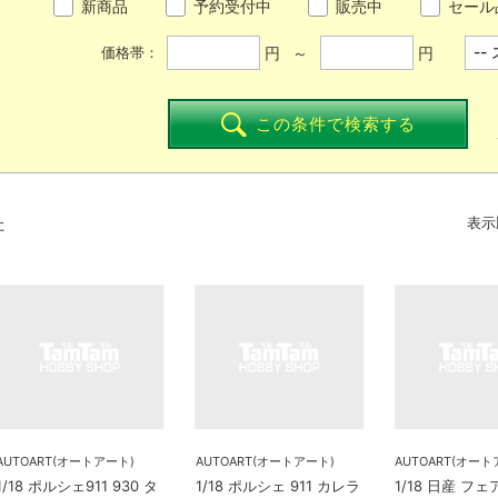
新商品
予約受付中
販売中
セール
円 ～
円
価格帯：
この条件で検索する
た
表示
AUTOART(オートアート)
AUTOART(オートアート)
AUTOART(オート
1/18 ポルシェ911 930 タ
1/18 ポルシェ 911 カレラ
1/18 日産 フ