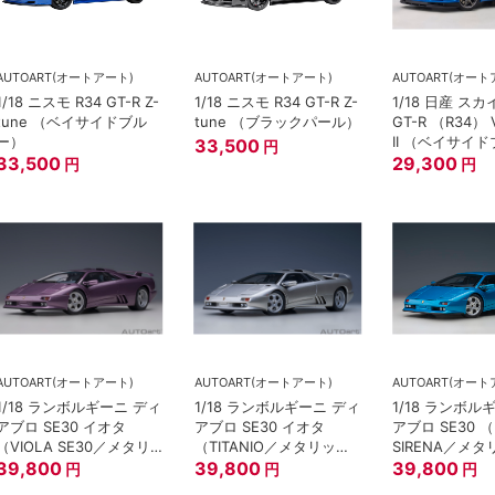
AUTOART(オートアート)
AUTOART(オートアート)
AUTOART(オート
1/18 ニスモ R34 GT-R Z-
1/18 ニスモ R34 GT-R Z-
1/18 日産 ス
tune （ベイサイドブル
tune （ブラックパール）
GT-R （R34
ー）
II （ベイサイ
33,500
円
33,500
29,300
円
円
AUTOART(オートアート)
AUTOART(オートアート)
AUTOART(オート
1/18 ランボルギーニ ディ
1/18 ランボルギーニ ディ
1/18 ランボル
アブロ SE30 イオタ
アブロ SE30 イオタ
アブロ SE30 （
（VIOLA SE30／メタリ
（TITANIO／メタリッ
SIRENA／メ
ック・パープル）
39,800
ク・シルバー）
39,800
ルー）
39,800
円
円
円