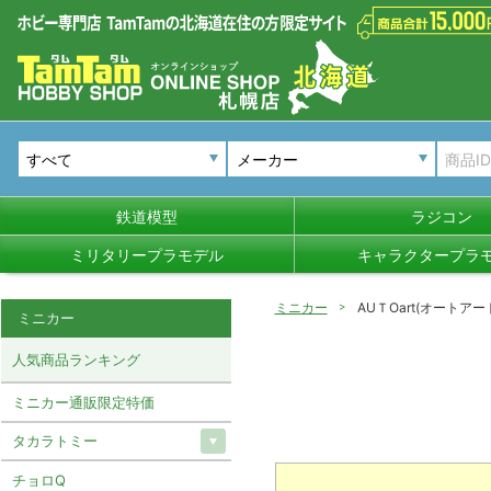
メーカー
鉄道模型
ラジコン
ミリタリープラモデル
キャラクタープラ
ミニカー
AUＴOart(オートアー
ミニカー
人気商品ランキング
ミニカー通販限定特価
タカラトミー
チョロQ