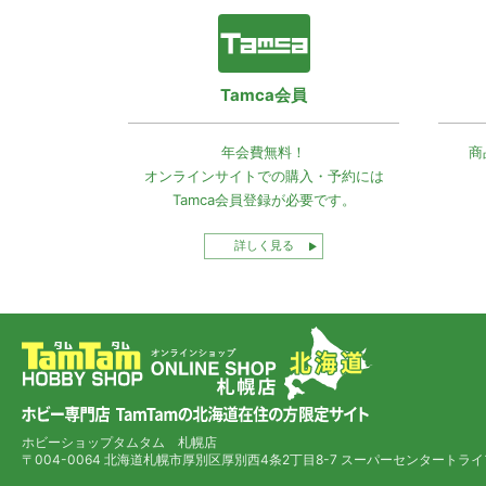
Tamca会員
年会費無料！
商
オンラインサイトでの
購入・予約には
Tamca会員登録
が必要です。
詳しく見る
ホビーショップタムタム 札幌店
〒004-0064 北海道札幌市厚別区厚別西4条2丁目8-7
スーパーセンタートライ