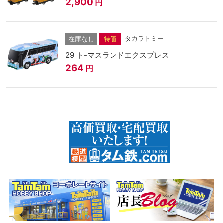
2,900
円
タカラトミー
在庫なし
特価
29 ト-マスランドエクスプレス
264
円