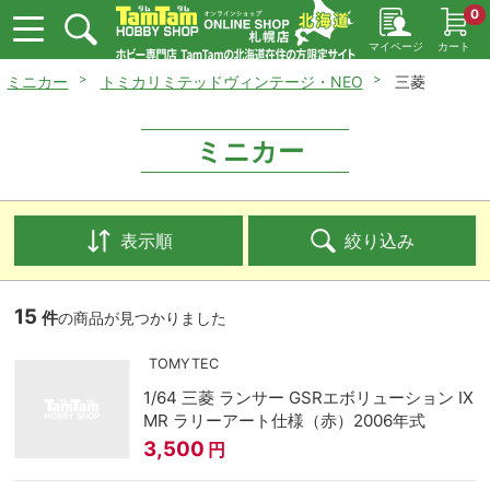
0
マイページ
カート
ミニカー
トミカリミテッドヴィンテージ・NEO
三菱
ミニカー
表示順
絞り込み
15
件
の商品が見つかりました
TOMYTEC
1/64 三菱 ランサー GSRエボリューション IX
MR ラリーアート仕様（赤）2006年式
3,500
円