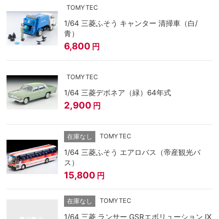
TOMYTEC
1/64 三菱ふそう キャンター 清掃車（白/
青）
6,800
円
TOMYTEC
1/64 三菱デボネア（緑）64年式
2,900
円
TOMYTEC
在庫なし
1/64 三菱ふそう エアロバス（帝産観光バ
ス）
15,800
円
TOMYTEC
在庫なし
1/64 三菱 ランサー GSRエボリューション IX