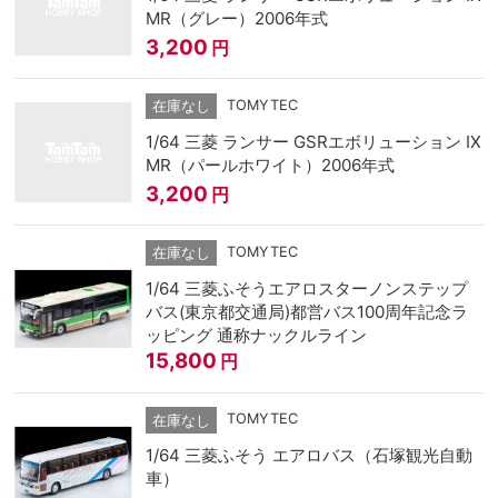
MR（グレー）2006年式
3,200
円
TOMYTEC
在庫なし
1/64 三菱 ランサー GSRエボリューション IX
MR（パールホワイト）2006年式
3,200
円
TOMYTEC
在庫なし
1/64 三菱ふそうエアロスターノンステップ
バス(東京都交通局)都営バス100周年記念ラ
ッピング 通称ナックルライン
15,800
円
TOMYTEC
在庫なし
1/64 三菱ふそう エアロバス（石塚観光自動
車）