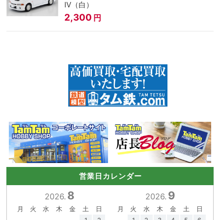
IV（白）
2,300
円
営業日カレンダー
8
9
2026.
2026.
月
火
水
木
金
土
日
月
火
水
木
金
土
日