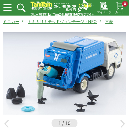
0
マイページ
カート
ミニカー
トミカリミテッドヴィンテージ・NEO
三菱
1
/
10