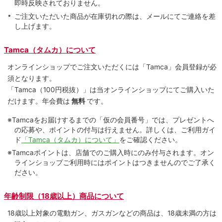
即時反映されておりません。
ご注文いただいた商品が在庫切れの際は、メールにてご連絡を差
し上げます。
Tamca（タムカ）について
オンラインショップでご注⽂いただくには「Tamca」会員登録が必
須となります。
「Tamca
（100円税抜）
」は当オンラインショップにてご購⼊いた
だけます。
年会費は
無料
です。
※Tamcaをお届けするまでの「仮の会員番号」では、プレゼントへ
の応募や、ポイントの付与は⾏えません。詳しくは、ご利⽤ガイ
ド
「Tamca（タムカ）について」
をご確認ください。
※Tamcaポイントは、店舗でのご購⼊時にのみ付与されます。オン
ラインショップご利用時にはポイントはつきませんのでご了承く
ださい。
年齢制限（18歳以上）商品について
18歳以上対象の電動ガン、ガスガンなどの商品は、18歳未満の方は