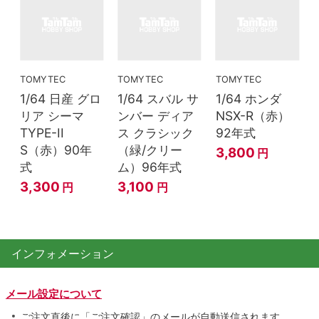
TOMYTEC
TOMYTEC
TOMYTEC
1/64 日産 グロ
1/64 スバル サ
1/64 ホンダ
リア シーマ
ンバー ディア
NSX-R（赤）
TYPE-II
ス クラシック
92年式
S（赤）90年
（緑/クリー
3,800
円
式
ム）96年式
3,300
3,100
円
円
インフォメーション
メール設定について
ご注文直後に「ご注文確認」のメールが自動送信されます。