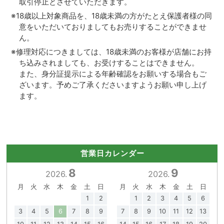
取引停止とさせていただきます。
※18歳以上対象商品を、18歳未満の方がたとえ保護者様の同
意をいただいておりましてもお売りすることができませ
ん。
※修理対応につきましては、18歳未満のお客様が店舗にお持
ち込みされましても、お受けすることはできません。
また、身分証提示による年齢確認をお願いする場合もご
ざいます。予めご了承くださいますようお願い申し上げ
ます。
営業日カレンダー
8
9
2026.
2026.
月
火
水
木
金
土
日
月
火
水
木
金
土
日
1
2
1
2
3
4
5
6
3
4
5
6
7
8
9
7
8
9
10
11
12
13