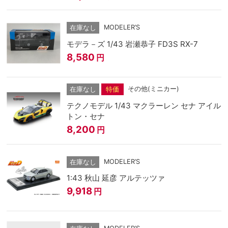
MODELER’S
在庫なし
モデラ－ズ 1/43 岩瀬恭子 FD3S RX-7
8,580
円
その他(ミニカー)
在庫なし
特価
テクノモデル 1/43 マクラーレン セナ アイル
トン・セナ
8,200
円
MODELER’S
在庫なし
1:43 秋山 延彦 アルテッツァ
9,918
円