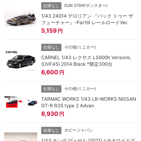
SUN STAR(サンスター)
在庫なし
1/43 24014 デロリアン 『バック トゥー ザ
フューチャー』-PartⅢ レールロードVer.
5,159
円
その他(ミニカー)
在庫なし
CARNEL 1/43 レクサス LS600h VersionL
(UVF45) 2014 Black *限定300台
6,600
円
その他(ミニカー)
在庫なし
TARMAC WORKS 1/43 LB-WORKS NISSAN
GT-R R35 type 2 Advan
6,930
円
ホビージャパン
在庫なし
1/43 ホンダ ヴェゼル (2021)メテオロイドグ