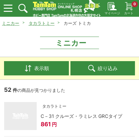
0
マイページ
カート
ミニカー
タカラトミー
カーズ トミカ
ミニカー
表示順
絞り込み
52
件
の商品が見つかりました
タカラトミー
C－31 クルーズ・ラミレス GRCタイプ
861
円