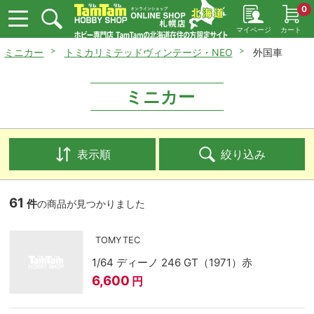
0
マイページ
カート
ミニカー
トミカリミテッドヴィンテージ・NEO
外国車
ミニカー
表示順
絞り込み
61
件
の商品が見つかりました
TOMYTEC
1/64 ディーノ 246 GT（1971）赤
6,600
円