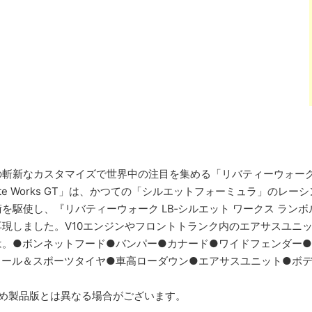
の斬新なカスタマイズで世界中の注目を集める「リバティーウォー
ouette Works GT」は、かつての「シルエットフォーミュラ」
を駆使し、『リバティーウォーク LB‐シルエット ワークス ランボ
現しました。V10エンジンやフロントトランク内のエアサスユニ
は。●ボンネットフード●バンパー●カナード●ワイドフェンダー
ール＆スポーツタイヤ●車高ローダウン●エアサスユニット●ボディ・
ため製品版とは異なる場合がございます。