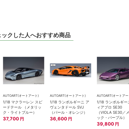
ェックした人へおすすめ商品
AUTOART(オートアート)
AUTOART(オートアート)
AUTOART(オートアー
1/18 マクラーレン スピ
1/18 ランボルギーニ ア
1/18 ランボルギー
ードテール （メタリッ
ヴェンタドール SVJ
ィアブロ SE30
ク・ライトブルー）
（パール・オレンジ）
（VIOLA SE30
ック・パープル）
37,700
36,600
円
円
39,800
円