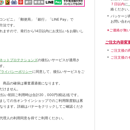
７日以内
に
絡ください
パッケージ
ンビニ」「郵便局」「銀行」「LINE Pay」で
お問い合わ
方法です。
※ご連絡が無
れますので、発行から14日以内にお支払いをお願いし
ご注文内容変
ご注文後の
ご注文後の
ネットプロテクションズ
の後払いサービスが適用さ
す。
プライバシーポリシー
に同意して、後払いサービスをご
 商品の確保は審査通過後になります。
だけません。
払い初回ご利用時は合計20，000円(税込)迄です。
ましての当オンラインショップでのご利用限度額は累
までとなります。詳細はバナーをクリックしてご確認くださ
代理人の利用同意を得てご利用ください。