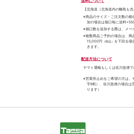
送料について
【北海道（北海道内の離島も
※商品のサイズ・ご注文数の都
加の場合は個口毎に送料+550
※個口数を追加する際は、メー
※複数商品ご予約の場合は、商品合
15,000円
を下回る場
（税込）
きます。
配送方法について
ヤマト運輸もしくは佐川急便で
※営業所止めをご希望の方は、
字6桁）、佐川急便の場合は
ります）