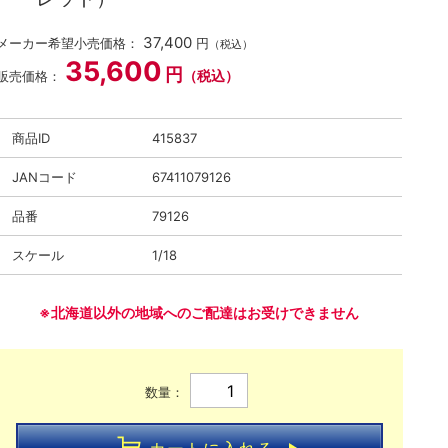
37,400
メーカー希望小売価格：
円
（税込）
35,600
円
（税込）
販売価格：
商品ID
415837
JANコード
67411079126
品番
79126
スケール
1/18
※北海道以外の地域へのご配達はお受けできません
数量：