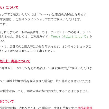
ムカ）について
ョップでご注⽂いただくには「Tamca」会員登録が必須となります。
00円税抜）
」は当オンラインショップにてご購⼊いただけます。
です。
をお届けするまでの「仮の会員番号」では、プレゼントへの応募や、ポイン
⾏えません。詳しくは、ご利⽤ガイド
「Tamca（タムカ）について」
を
さい。
ポイントは、店舗でのご購⼊時にのみ付与されます。オンラインショップご
ポイントはつきませんのでご了承ください。
歳以上）商品について
象の電動ガン、ガスガンなどの商品は、18歳未満の方はご購入いただけま
して18歳以上対象商品を購入された場合は、取引停止とさせていただき
者の同意があっても、18歳未満の方にはお売りすることはできません。
品について
に誤送や破損・汚れなどがあった場合は、大変お手数ですが
商品到着後