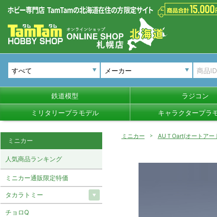
メーカー
鉄道模型
ラジコン
ミリタリープラモデル
キャラクタープラ
ミニカー
AUＴOart(オートアー
ミニカー
人気商品ランキング
ミニカー通販限定特価
タカラトミー
チョロQ