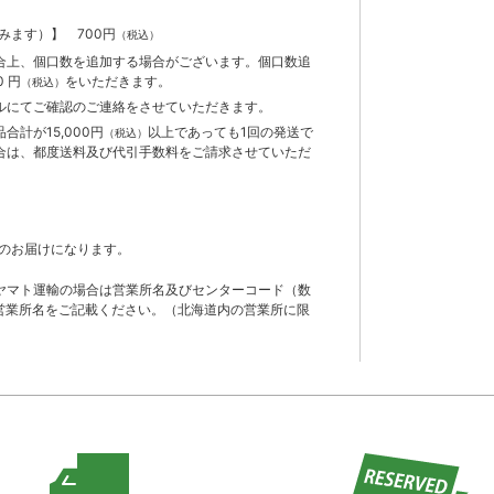
含みます）】
700円
（税込）
合上、個口数を追加する場合がございます。個口数追
 円
をいただきます。
（税込）
ルにてご確認のご連絡をさせていただきます。
計が15,000円
以上であっても1回の発送で
（税込）
合は、都度送料及び代引手数料をご請求させていただ
のお届けになります。
ヤマト運輸の場合は営業所名及びセンターコード（数
営業所名をご記載ください。（北海道内の営業所に限