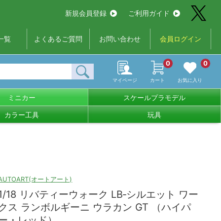
新規会員登録
ご利用ガイド
一覧
よくあるご質問
お問い合わせ
会員ログイン
0
0
マイページ
カート
お気に入り
ミニカー
スケールプラモデル
カラー工具
玩具
AUTOART(オートアート)
1/18 リバティーウォーク LB‐シルエット ワー
クス ランボルギーニ ウラカン GT （ハイパ
ー・レッド）