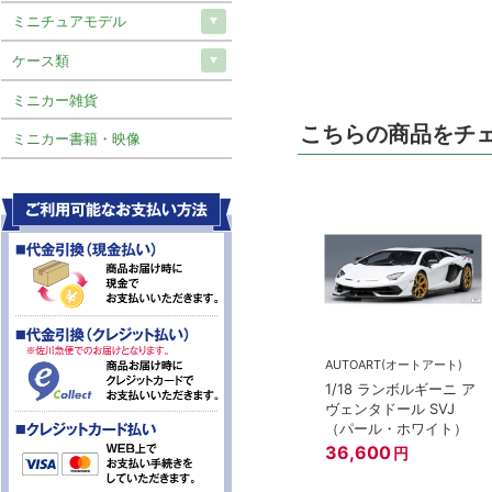
ミニチュアモデル
ケース類
ミニカー雑貨
こちらの商品をチ
ミニカー書籍・映像
AUTOART(オートアート)
1/18 ランボルギーニ ア
ヴェンタドール SVJ
（パール・ホワイト）
36,600
円