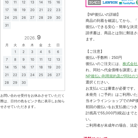
10
11
12
13
14
15
16
17
18
19
20
21
22
23
【NP後払いの詳細】
24
25
26
27
28
29
30
商品の到着を確認してから、「コ
31
後払いできる安心・簡単な決済
請求書は、商品とは別に郵送さ
9
2026.
ます。
月
火
水
木
金
土
日
【ご注意】
1
2
3
4
5
6
後払い手数料：250円
7
8
9
10
11
12
13
後払いのご注文には、
株式会社
14
15
16
17
18
19
20
れ、同社へ代金債権を譲渡しま
21
22
23
24
25
26
27
NP後払い利用規約及び同社の
選択ください。
28
29
30
お支払いには審査が必要です。
未発売（ご予約）はご利用いた
お問い合わせ受付をお休みさせていただく
当オンラインショップでのNP後
際は、日付の色をピンク色に表示しお知ら
初回の後払いをお支払後につき
せさせていただきます。
計残高で55,000円(税込)
い。
ご利用者が未成年の場合、法定