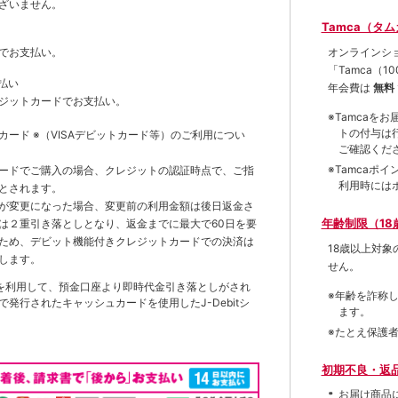
ざいません。
Tamca（タ
オンラインシ
でお支払い。
「Tamca
（1
払い
年会費は
無料
ジットカードでお支払い。
※Tamca
トの付与は
トカード
※（VISAデビットカード等）
のご利用につい
ご確認くだ
※Tamca
ードでご購入の場合、クレジットの認証時点で、ご指
利用時には
とされます。
が変更になった場合、変更前の利用金額は後日返金さ
年齢制限（18
は２重引き落としとなり、返金までに最大で60日を要
ため、デビット機能付きクレジットカードでの決済は
18歳以上対
します。
せん。
を利用して、預金口座より即時代金引き落としがされ
※年齢を詐称
発行されたキャッシュカードを使用したJ-Debitシ
ます。
※たとえ保護
初期不良・返
お届け商品