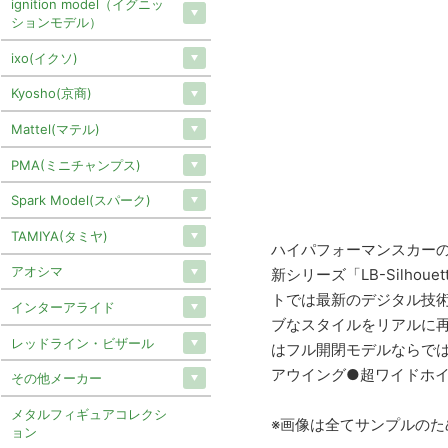
ignition model（イグニッ
ションモデル）
ixo(イクソ)
Kyosho(京商)
Mattel(マテル)
PMA(ミニチャンプス)
Spark Model(スパーク)
TAMIYA(タミヤ)
ハイパフォーマンスカー
アオシマ
新シリーズ「LB-Silh
トでは最新のデジタル技術
インターアライド
ブなスタイルをリアルに再
レッドライン・ビザール
はフル開閉モデルならで
アウイング●超ワイドホイ
その他メーカー
メタルフィギュアコレクシ
※画像は全てサンプルの
ョン