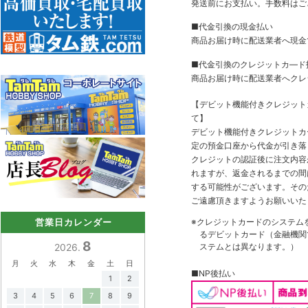
発送前にお支払い。手数料はご
■代金引換の現金払い
商品お届け時に配送業者へ現金
■代金引換のクレジットカ―ド
商品お届け時に配送業者へクレ
【デビット機能付きクレジッ
て】
デビット機能付きクレジットカ
定の預金口座から代金が引き落
クレジットの認証後に注文内容
れますが、返金されるまでの間
する可能性がございます。その
ご遠慮頂きますようお願いいた
※クレジットカードのシステム
営業日カレンダー
るデビットカード（金融機関で
8
ステムとは異なります。）
2026.
月
火
水
木
金
土
日
■NP後払い
1
2
3
4
5
6
7
8
9