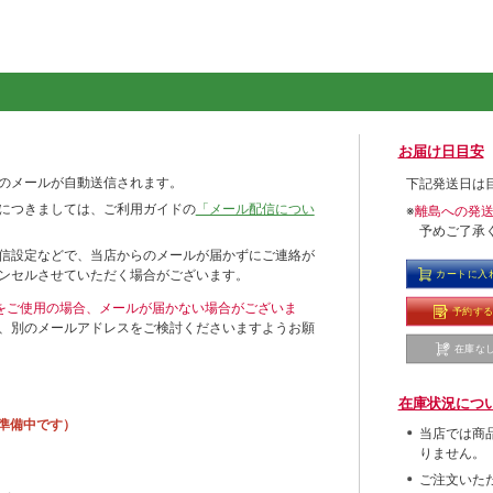
お届け日目安
のメールが自動送信されます。
下記発送日は
につきましては、ご利用ガイドの
「メール配信につい
※
離島への発
予めご了承
信設定などで、当店からのメールが届かずにご連絡が
ンセルさせていただく場合がございます。
カートに入
ールをご使用の場合、メールが届かない場合がございま
予約す
、別のメールアドレスをご検討くださいますようお願
在庫な
在庫状況につ
準備中です）
当店では商
りません。
ご注文いた