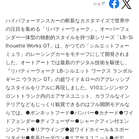
シェア
ハイパフォーマンスカーの斬新なカスタマイズで世界中
の注目を集める「リバティーウォーク」。オーバーフェ
ンダー一体型の独創的スタイルを持つ新シリーズ「LB-Si
lhouette Works GT」は、かつての「シルエットフォー
ミュラ」のレーシングカーをモチーフにして開発されま
した。オートアートでは最新のデジタル技術を駆使し、
『リバティーウォーク LB‐シルエット ワークス ランボル
ギーニ ウラカン GT』の超ワイド＆ローのアグレッシブ
なスタイルをリアルに再現しました。V10エンジンやフ
ロントトランク内のエアサスユニット、カラフルなイン
テリアなどもじっくり観賞できるのはフル開閉モデルな
らでは。●ボンネットフード●バンパー●カナード●ワイ
ドフェンダー●ディフューザー●シャークフィン付エン
ジンフード●リアウイング●超ワイドホイール＆スポー
ツタイヤ●車高ローダウン●エアサスユニット●ボデ