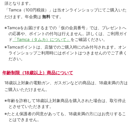
須となります。
「Tamca
（100円税抜）
」は当オンラインショップにてご購⼊いた
だけます。
年会費は
無料
です。
※Tamcaをお届けするまでの「仮の会員番号」では、プレゼントへ
の応募や、ポイントの付与は⾏えません。詳しくは、ご利⽤ガイ
ド
「Tamca（タムカ）について」
をご確認ください。
※Tamcaポイントは、店舗でのご購⼊時にのみ付与されます。オン
ラインショップご利用時にはポイントはつきませんのでご了承く
ださい。
年齢制限（18歳以上）商品について
18歳以上対象の電動ガン、ガスガンなどの商品は、18歳未満の方は
ご購入いただけません。
※年齢を詐称して18歳以上対象商品を購入された場合は、取引停止
とさせていただきます。
※たとえ保護者の同意があっても、18歳未満の方にはお売りするこ
とはできません。