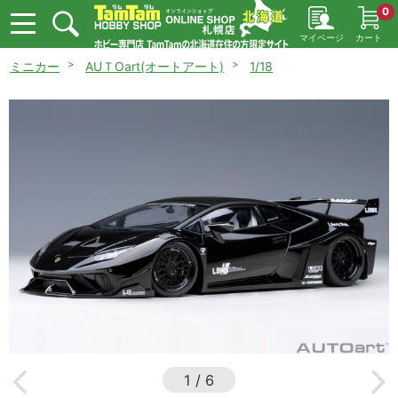
0
マイページ
カート
ミニカー
AUＴOart(オートアート)
1/18
1
/
6