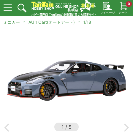
0
マイページ
カート
ミニカー
AUＴOart(オートアート)
1/18
1
/
5