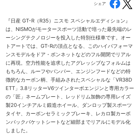
シェア
『日産 GT-R（R35）ニスモ スペシャルエディション』
は、NISMOがモータースポーツ活動で培った最先端のレ
ーシングテクノロジーを投入した特別仕様車です。オー
トアートでは、GT-Rの頂点となる、このハイパフォーマ
ンスモデルをドア・ボンネットなどのフル開閉でリアル
に再現。空力性能を追求したアグレッシブなフォルムは
もちろん、ルーフやバンパー、エンジンフードなどの特
徴的なカーボン柄、手組みされたスペシャルな「VR38D
ETT」3.8リッターV6ツインターボエンジンと専用カラー
の「匠」ネームプレート、レッドリム加飾の専用レイズ
製20インチアルミ鍛造ホイール、ダンロップ製スポーツ
タイヤ、カーボンセラミックブレーキ、レカロ製カーボ
ンバックバケットシートなど細部までリアルにモデル化
しました。