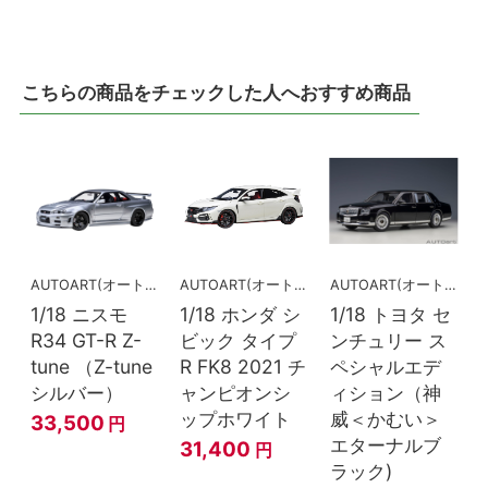
こちらの商品をチェックした人へおすすめ商品
AUTOART(オートアート)
AUTOART(オートアート)
AUTOART(オートアート)
1/18 ニスモ
1/18 ホンダ シ
1/18 トヨタ セ
R34 GT-R Z-
ビック タイプ
ンチュリー ス
tune （Z-tune
R FK8 2021 チ
ペシャルエデ
シルバー）
ャンピオンシ
ィション（神
ップホワイト
威＜かむい＞
33,500
円
エターナルブ
31,400
円
ラック)