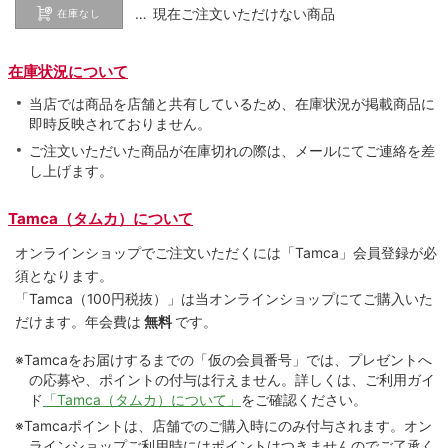
… 現在ご注文いただけない商品
在庫なし
在庫状況について
当店では商品を店舗と共有しているため、在庫状況が掲載商品に
即時反映されておりません。
ご注文いただいた商品が在庫切れの際は、メールにてご連絡を差
し上げます。
Tamca（タムカ）について
オンラインショップでご注⽂いただくには「Tamca」会員登録が必
須となります。
「Tamca
（100円税抜）
」は当オンラインショップにてご購⼊いた
だけます。
年会費は
無料
です。
※Tamcaをお届けするまでの「仮の会員番号」では、プレゼントへ
の応募や、ポイントの付与は⾏えません。詳しくは、ご利⽤ガイ
ド
「Tamca（タムカ）について」
をご確認ください。
※Tamcaポイントは、店舗でのご購⼊時にのみ付与されます。オン
ラインショップご利用時にはポイントはつきませんのでご了承く