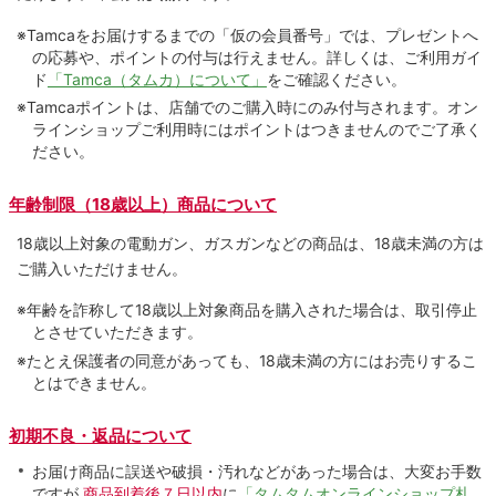
※Tamcaをお届けするまでの「仮の会員番号」では、プレゼントへ
の応募や、ポイントの付与は⾏えません。詳しくは、ご利⽤ガイ
ド
「Tamca（タムカ）について」
をご確認ください。
※Tamcaポイントは、店舗でのご購⼊時にのみ付与されます。オン
ラインショップご利用時にはポイントはつきませんのでご了承く
ださい。
年齢制限（18歳以上）商品について
18歳以上対象の電動ガン、ガスガンなどの商品は、18歳未満の方は
ご購入いただけません。
※年齢を詐称して18歳以上対象商品を購入された場合は、取引停止
とさせていただきます。
※たとえ保護者の同意があっても、18歳未満の方にはお売りするこ
とはできません。
初期不良・返品について
お届け商品に誤送や破損・汚れなどがあった場合は、大変お手数
ですが
商品到着後７日以内
に
「タムタムオンラインショップ札