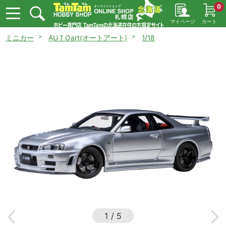
0
マイページ
カート
ミニカー
AUＴOart(オートアート)
1/18
1
/
5