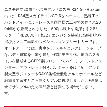
ニスモ創立20周年記念モデル『ニスモ R34 GT-R Z-tun
e』は、R34型スカイラインGT-Rをベースに、熟練工の
ハンドメイドによるレース車両同様の工程で製作され20
04年から販売されました。500ps以上を発揮する2.8リ
ッター「RB26DETT改Z2」エンジンを搭載し当時脚光を
浴びたマニア垂涎のスペシャルコンプリートカーです。
オートアートでは、実車を3Dスキャニングし、シャープ
なボディ形状を可能な限り正確にモデル化。迫力のスタ
イルを構成するCFRP製フロントバンパー、フロントフェ
ンダー、アウトレット付きボンネットをはじめ、アルミ
製大型ラジエターやRAYS製軽量鍛造アルミホイールなど
細部まで余すところ無くリアルに再現しました。※画像は
全てサンプルのため製品版とは異なる場合がございま
す。