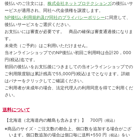
後払いのご注文には、
株式会社ネットプロテクションズ
の後払いサ
ービスが適用され、同社へ代金債権を譲渡します。
NP後払い利用規約及び同社のプライバシーポリシー
に同意して、
後払いサービスをご選択ください。
お支払いには審査が必要です。 商品の確保は審査通過後になりま
す。
未発売（ご予約）はご利用いただけません。
当オンラインショップでのNP後払い初回ご利用時は合計20，000
円(税込)迄です。
初回の後払いをお支払後につきましての当オンラインショップでの
ご利用限度額は累計残高で55,000円(税込)までとなります。詳細
はバナーをクリックしてご確認ください。
ご利用者が未成年の場合、法定代理人の利用同意を得てご利用くだ
さい。
送料について
【北海道（北海道内の離島も含みます）】
700円
（税込）
※商品のサイズ・ご注文数の都合上、個口数を追加する場合がござ
います。個口数追加の場合は個口毎に送料+550 円
をい
（税込）