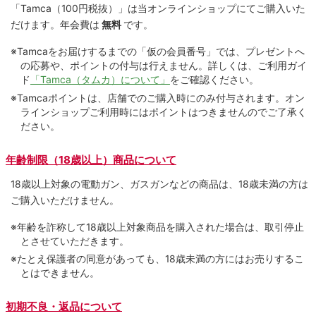
「Tamca
（100円税抜）
」は当オンラインショップにてご購⼊いた
だけます。
年会費は
無料
です。
※Tamcaをお届けするまでの「仮の会員番号」では、プレゼントへ
の応募や、ポイントの付与は⾏えません。詳しくは、ご利⽤ガイ
ド
「Tamca（タムカ）について」
をご確認ください。
※Tamcaポイントは、店舗でのご購⼊時にのみ付与されます。オン
ラインショップご利用時にはポイントはつきませんのでご了承く
ださい。
年齢制限（18歳以上）商品について
18歳以上対象の電動ガン、ガスガンなどの商品は、18歳未満の方は
ご購入いただけません。
※年齢を詐称して18歳以上対象商品を購入された場合は、取引停止
とさせていただきます。
※たとえ保護者の同意があっても、18歳未満の方にはお売りするこ
とはできません。
初期不良・返品について