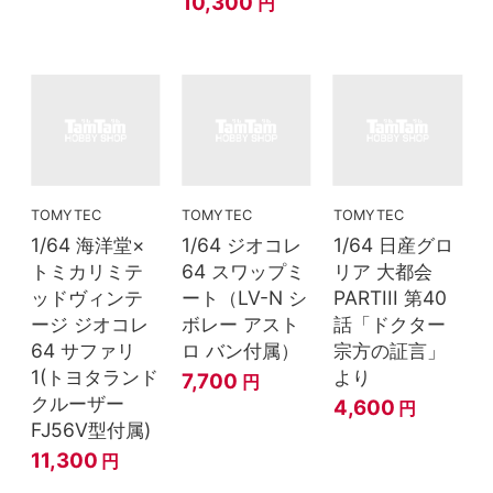
10,300
円
TOMYTEC
TOMYTEC
TOMYTEC
1/64 海洋堂×
1/64 ジオコレ
1/64 日産グロ
トミカリミテ
64 スワップミ
リア 大都会
ッドヴィンテ
ート（LV-N シ
PARTIII 第40
ージ ジオコレ
ボレー アスト
話「ドクター
64 サファリ
ロ バン付属）
宗方の証言」
1(トヨタランド
より
7,700
円
クルーザー
4,600
円
FJ56V型付属)
11,300
円