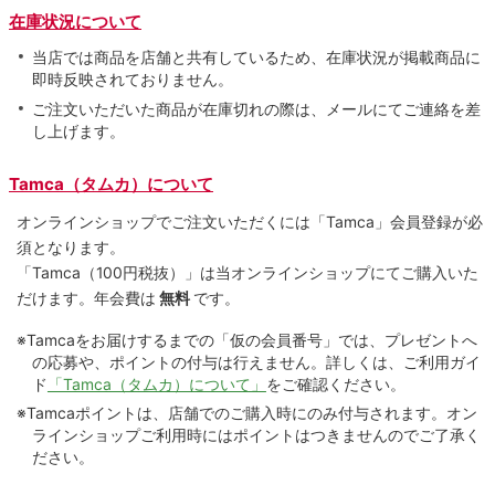
在庫状況について
当店では商品を店舗と共有しているため、在庫状況が掲載商品に
即時反映されておりません。
ご注文いただいた商品が在庫切れの際は、メールにてご連絡を差
し上げます。
Tamca（タムカ）について
オンラインショップでご注⽂いただくには「Tamca」会員登録が必
須となります。
「Tamca
（100円税抜）
」は当オンラインショップにてご購⼊いた
だけます。
年会費は
無料
です。
※Tamcaをお届けするまでの「仮の会員番号」では、プレゼントへ
の応募や、ポイントの付与は⾏えません。詳しくは、ご利⽤ガイ
ド
「Tamca（タムカ）について」
をご確認ください。
※Tamcaポイントは、店舗でのご購⼊時にのみ付与されます。オン
ラインショップご利用時にはポイントはつきませんのでご了承く
ださい。