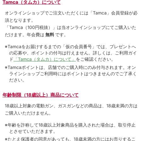
Tamca（タムカ）について
オンラインショップでご注⽂いただくには「Tamca」会員登録が必
須となります。
「Tamca
（100円税抜）
」は当オンラインショップにてご購⼊いた
だけます。
年会費は
無料
です。
※Tamcaをお届けするまでの「仮の会員番号」では、プレゼントへ
の応募や、ポイントの付与は⾏えません。詳しくは、ご利⽤ガイ
ド
「Tamca（タムカ）について」
をご確認ください。
※Tamcaポイントは、店舗でのご購⼊時にのみ付与されます。オン
ラインショップご利用時にはポイントはつきませんのでご了承く
ださい。
年齢制限（18歳以上）商品について
18歳以上対象の電動ガン、ガスガンなどの商品は、18歳未満の方は
ご購入いただけません。
※年齢を詐称して18歳以上対象商品を購入された場合は、取引停止
とさせていただきます。
※たとえ保護者の同意があっても、18歳未満の方にはお売りするこ