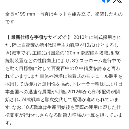
全長=199 mm 写真はキットを組み立て、塗装したもの
です
【 最新仕様を手頃なサイズで 】
2010年に制式採用され
た､陸上自衛隊の第4代国産主力戦車が10式(ひとまるし
き)戦車です｡主砲には国産の120mm滑腔砲を搭載｡射撃
統制装置などの性能向上により､S字スラローム走行中で
も動く目標物に対して百発百中の命中精度を誇ると言わ
れています｡また車体や砲塔に脱着式のモジュール装甲を
採用して防御力と運用性を高め､トレーラー輸送により日
本全国への迅速な展開が可能｡2012年から部隊配備が開
始され､74式戦車と順次交代して配備が進められていま
す｡なお､10式戦車は生産開始後も実際の運用に即した仕
様変更が行われ､さらなる防衛力増強の一翼を担っていま
す｡