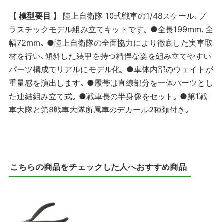
【 模型要目 】
陸上自衛隊 10式戦車の1/48スケール､プ
ラスチックモデル組み立てキットです｡ ●全長199mm､全
幅72mm｡ ●陸上自衛隊の全面協力により徹底した実車取
材を行い､傾斜した装甲を持つ精悍な姿を組み立てやすい
パーツ構成でリアルにモデル化｡ ●車体内部のウェイトが
重量感を演出します｡ ●履帯は直線部分を一体パーツとし
た連結組み立て式｡ ●戦車長の半身像をセット｡ ●第1戦
車大隊と第8戦車大隊所属車のデカール2種類付き｡
こちらの商品をチェックした人へおすすめ商品