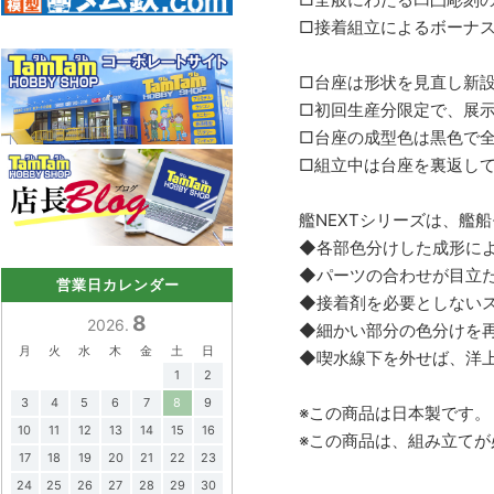
□接着組立によるボーナス
□台座は形状を見直し新
□初回生産分限定で、展
□台座の成型色は黒色で全
□組立中は台座を裏返し
艦NEXTシリーズは、艦
◆各部色分けした成形に
◆パーツの合わせが目立
営業日カレンダー
◆接着剤を必要としない
8
2026.
◆細かい部分の色分けを
月
火
水
木
金
土
日
◆喫水線下を外せば、洋
1
2
3
4
5
6
7
8
9
※この商品は日本製です。
10
11
12
13
14
15
16
※この商品は、組み立てが
17
18
19
20
21
22
23
24
25
26
27
28
29
30