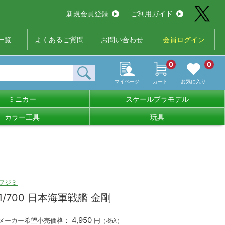
新規会員登録
ご利用ガイド
一覧
よくあるご質問
お問い合わせ
会員ログイン
0
0
マイページ
カート
お気に入り
ミニカー
スケールプラモデル
カラー工具
玩具
フジミ
1/700 日本海軍戦艦 金剛
4,950
メーカー希望小売価格：
円
（税込）