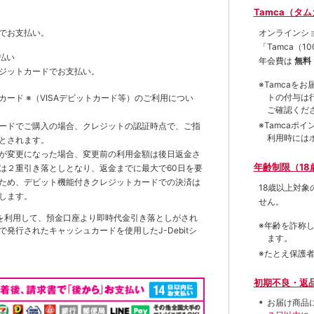
Tamca（タ
オンラインシ
でお支払い。
「Tamca
（1
払い
年会費は
無料
ジットカードでお支払い。
※Tamca
トの付与は
トカード
※（VISAデビットカード等）
のご利用につい
ご確認くだ
※Tamca
ードでご購入の場合、クレジットの認証時点で、ご指
利用時には
とされます。
が変更になった場合、変更前の利用金額は後日返金さ
年齢制限（18
は２重引き落としとなり、返金までに最大で60日を要
ため、デビット機能付きクレジットカードでの決済は
18歳以上対
します。
せん。
を利用して、預金口座より即時代金引き落としがされ
※年齢を詐称
発行されたキャッシュカードを使用したJ-Debitシ
ます。
※たとえ保護
初期不良・返
お届け商品