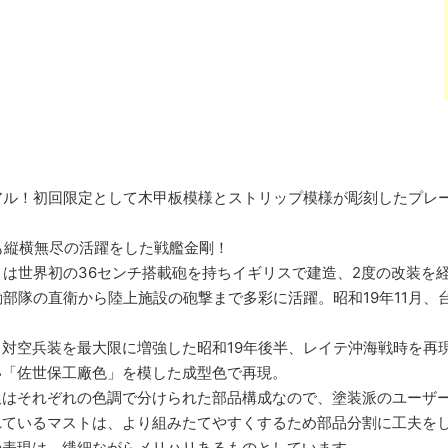
アル！初回限定として木甲板模様とストリップ模様が彫刻したプレ
も縦横無尽の活躍をした戦艦金剛！
は世界初の36センチ搭載砲を持ちイギリスで建造、2度の改装を
部隊の直衛から陸上施設の砲撃まで多彩に活躍。昭和19年11月、
対空兵装を最大限に増強した昭和19年後半、レイテ沖海戦時を再
い「佐世保工廠色」を模した成型色で再現。
板はそれぞれの色調で分けられた部品構成なので、塗装派のユーザ
れているマストは、より組みたてやすくするため部品分割に工夫を
の表現は、繊細ながらメリハリあるものとしています。