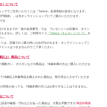
ムカ）について
ョップでご注⽂いただくには「Tamca」会員登録が必須となります。
00円税抜）
」は当オンラインショップにてご購⼊いただけます。
です。
をお届けするまでの「仮の会員番号」では、プレゼントへの応募や、ポイン
⾏えません。詳しくは、ご利⽤ガイド
「Tamca（タムカ）について」
を
さい。
ポイントは、店舗でのご購⼊時にのみ付与されます。オンラインショップご
ポイントはつきませんのでご了承ください。
歳以上）商品について
象の電動ガン、ガスガンなどの商品は、18歳未満の方はご購入いただけま
して18歳以上対象商品を購入された場合は、取引停止とさせていただき
者の同意があっても、18歳未満の方にはお売りすることはできません。
品について
に誤送や破損・汚れなどがあった場合は、大変お手数ですが
商品到着後