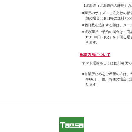
【北海道（北海道内の離島も
※商品のサイズ・ご注文数の都
加の場合は個口毎に送料+550
※個口数を追加する際は、メー
※複数商品ご予約の場合は、商品合
15,000円
を下回る場
（税込）
きます。
配送方法について
ヤマト運輸もしくは佐川急便で
※営業所止めをご希望の方は、
字6桁）、佐川急便の場合は
ります）