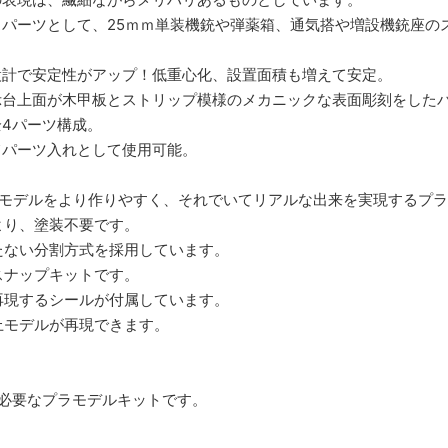
パーツとして、25ｍｍ単装機銃や弾薬箱、通気搭や増設機銃座の
設計で安定性がアップ！低重心化、設置面積も増えて安定。
示台上面が木甲板とストリップ模様のメカニックな表面彫刻をした
4パーツ構成。
てパーツ入れとして使用可能。
船モデルをより作りやすく、それでいてリアルな出来を実現するプ
より、塗装不要です。
たない分割方式を採用しています。
スナップキットです。
再現するシールが付属しています。
上モデルが再現できます。
必要なプラモデルキットです。