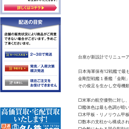
台座が新設計でリニュー
日本海軍保有12戦艦で最
金剛型戦艦１番艦「金剛」
その俊足を生かし空母機動
□米軍の航空優勢に対し、
□艦体色は最も色調が暗
□木甲板・リノリウム甲
□数本の支柱から構成さ
□全般にわたる凹凸彫刻