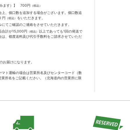
含みます）】
700円
（税込）
合上、個口数を追加する場合がございます。個口数追
 円
をいただきます。
（税込）
ルにてご確認のご連絡をさせていただきます。
計が15,000円
以上であっても1回の発送で
（税込）
合は、都度送料及び代引手数料をご請求させていただ
のお届けになります。
ヤマト運輸の場合は営業所名及びセンターコード（数
営業所名をご記載ください。（北海道内の営業所に限