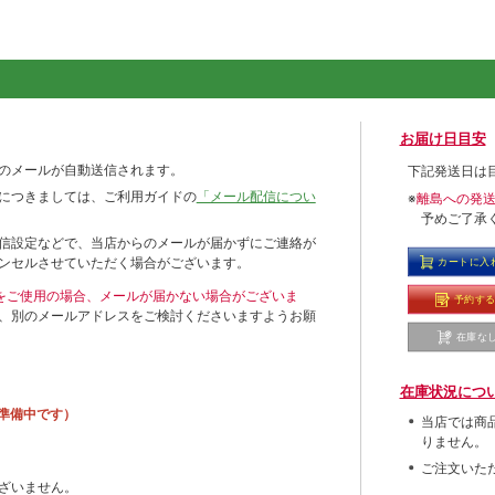
お届け日目安
のメールが自動送信されます。
下記発送日は
につきましては、ご利用ガイドの
「メール配信につい
※
離島への発
予めご了承
信設定などで、当店からのメールが届かずにご連絡が
ンセルさせていただく場合がございます。
カートに入
ールをご使用の場合、メールが届かない場合がございま
予約す
、別のメールアドレスをご検討くださいますようお願
在庫な
在庫状況につ
準備中です）
当店では商
りません。
ご注文いた
ざいません。