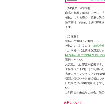
【NP後払いの詳細】
商品の到着を確認してから、「コ
後払いできる安心・簡単な決済
請求書は、商品とは別に郵送さ
ます。
【ご注意】
後払い手数料：250円
後払いのご注文には、
株式会社
れ、同社へ代金債権を譲渡しま
NP後払い利用規約及び同社の
選択ください。
お支払いには審査が必要です。
未発売（ご予約）はご利用いた
当オンラインショップでのNP後
初回の後払いをお支払後につき
計残高で55,000円(税込)
い。
ご利用者が未成年の場合、法定
送料について