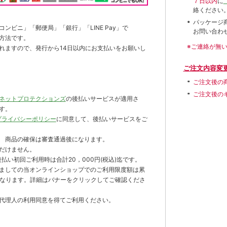
７日以内
に
絡ください
パッケージ
ンビニ」「郵便局」「銀行」「LINE Pay」で
お問い合わ
方法です。
※ご連絡が無
れますので、発行から14日以内にお支払いをお願いし
ご注文内容変
ご注文後の
ご注文後の
ネットプロテクションズ
の後払いサービスが適用さ
す。
プライバシーポリシー
に同意して、後払いサービスをご
 商品の確保は審査通過後になります。
だけません。
払い初回ご利用時は合計20，000円(税込)迄です。
ましての当オンラインショップでのご利用限度額は累
までとなります。詳細はバナーをクリックしてご確認くださ
代理人の利用同意を得てご利用ください。