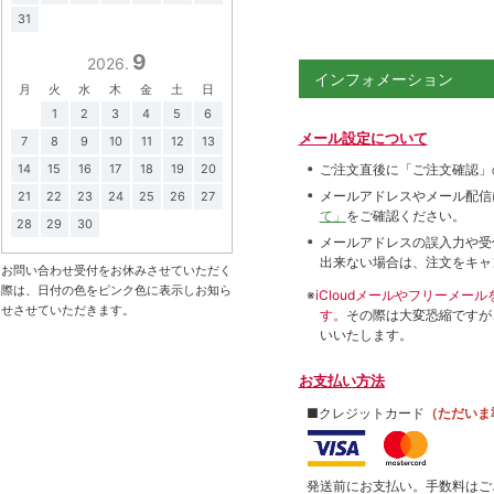
31
9
2026.
インフォメーション
月
火
水
木
金
土
日
1
2
3
4
5
6
メール設定について
7
8
9
10
11
12
13
14
15
16
17
18
19
20
ご注文直後に「ご注文確認」
メールアドレスやメール配信
21
22
23
24
25
26
27
て」
をご確認ください。
28
29
30
メールアドレスの誤入力や受
出来ない場合は、注文をキャ
お問い合わせ受付をお休みさせていただく
際は、日付の色をピンク色に表示しお知ら
※
iCloudメールやフリーメ
せさせていただきます。
す。
その際は大変恐縮ですが
いいたします。
お支払い方法
■クレジットカード
（ただいま
発送前にお支払い。手数料はご