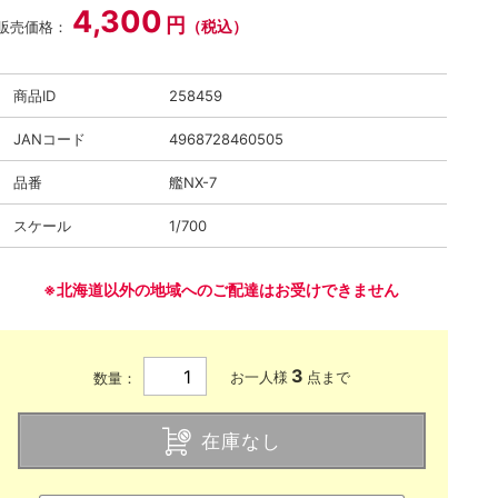
4,300
円
（税込）
販売価格：
商品ID
258459
JANコード
4968728460505
品番
艦NX-7
スケール
1/700
※北海道以外の地域へのご配達はお受けできません
3
お一人様
点まで
数量：
在庫なし