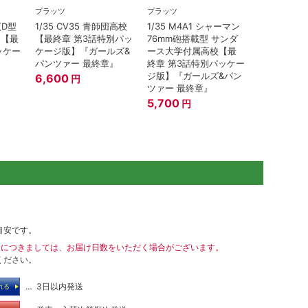
プラッツ
プラッツ
(D型
1/35 CV35 青師団高校
1/35 M4A1 シャーマン
ム【最
【最終章 第3話特別パッ
76mm砲搭載型 サンダ
ッケー
ケージ版】『ガールズ&
ース大学付属高校【最
パンツァー 最終章』
終章 第3話特別パッケー
ジ版】『ガールズ&パン
6,600
円
ツァー 最終章』
5,700
円
目安です。
送につきましては、お届け日数をいただく場合がございます。
ください。
… 3日以内発送
れる