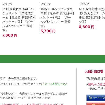
プラッツ
プラッツ
プラッツ
1/35 巡航戦車 A41 セン
1/35 T-34/76 プラウダ
1/35 IV号戦車 H型
チュリオン 大学選抜チ
高校【最終章 第3話特別
改) あんこうチー
ーム【最終章 第3話特別
パッケージ版】『ガー
終章 第3話特別パ
パッケージ版】『ガー
ルズ&パンツァー 最終
ジ版】
ルズ&パンツァー 最終
章』
6,600
円
章』
5,700
円
7,600
円
お届け日目安
のメールが自動送信されます。
下記発送日は
につきましては、ご利用ガイドの
「メール配信につい
※
離島への発
予めご了承
信設定などで、当店からのメールが届かずにご連絡が
ンセルさせていただく場合がございます。
カートに入
ールをご使用の場合、メールが届かない場合がございま