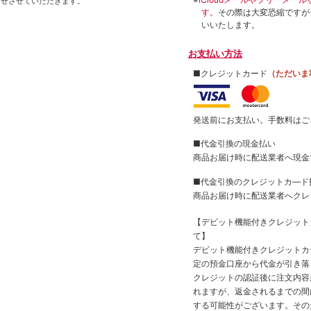
せさせていただきます。
す。
その際は大変恐縮ですが
いいたします。
お支払い方法
■クレジットカード
（ただいま
発送前にお支払い。手数料はご
■代金引換の現金払い
商品お届け時に配送業者へ現金
■代金引換のクレジットカ―ド
商品お届け時に配送業者へクレ
【デビット機能付きクレジッ
て】
デビット機能付きクレジットカ
定の預金口座から代金が引き落
クレジットの認証後に注文内容
れますが、返金されるまでの間
する可能性がございます。その