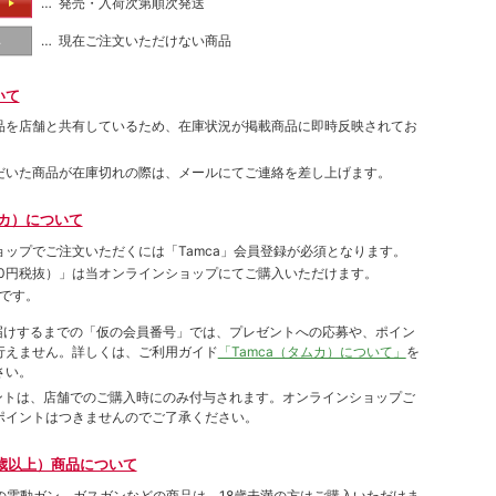
… 発売・入荷次第順次発送
る
… 現在ご注文いただけない商品
し
いて
品を店舗と共有しているため、在庫状況が掲載商品に即時反映されてお
だいた商品が在庫切れの際は、メールにてご連絡を差し上げます。
ムカ）について
ョップでご注⽂いただくには「Tamca」会員登録が必須となります。
00円税抜）
」は当オンラインショップにてご購⼊いただけます。
です。
をお届けするまでの「仮の会員番号」では、プレゼントへの応募や、ポイン
⾏えません。詳しくは、ご利⽤ガイド
「Tamca（タムカ）について」
を
さい。
ポイントは、店舗でのご購⼊時にのみ付与されます。オンラインショップご
ポイントはつきませんのでご了承ください。
歳以上）商品について
象の電動ガン、ガスガンなどの商品は、18歳未満の方はご購入いただけま