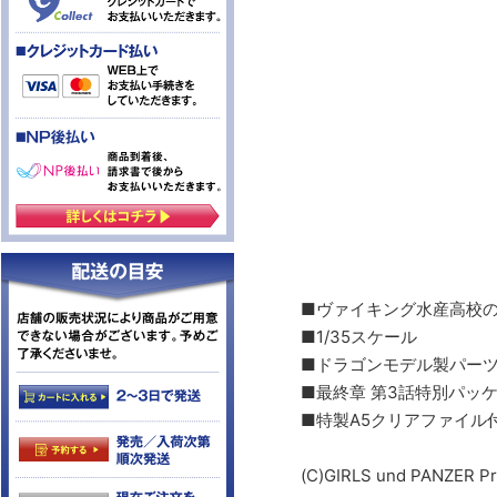
■ヴァイキング水産高校のI
■1/35スケール
■ドラゴンモデル製パー
■最終章 第3話特別パ
■特製A5クリアファイル
(C)GIRLS und PANZER Pr