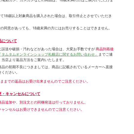
して18歳以上対象商品を購入された場合は、取引停止とさせていただき
者の同意があっても、18歳未満の方にはお売りすることはできません。
品について
に誤送や破損・汚れなどがあった場合は、大変お手数ですが
商品到着後
「タムタムオンラインショップ札幌店に関するお問い合わせ」
までご連
。当店より返品方法をご案内いたします。
商品の初期不良につきましては、商品に記載されているメーカーへ直接
せください。
いままでの返品はお受け出来ませんのでご注意ください。
更・キャンセルについて
商品追加や、別注文との同梱発送は行っておりません。
キャンセルはお受けできませんのでご注意ください。