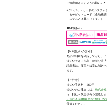
ご遠慮頂きますようお願いいた
※クレジットカードのシステム
るデビットカード（金融機関で
ステムとは異なります。）
■NP後払い
【NP後払いの詳細】
商品の到着を確認してから、「コ
後払いできる安心・簡単な決済
請求書は、商品とは別に郵送さ
ます。
【ご注意】
後払い手数料：250円
後払いのご注文には、
株式会社
れ、同社へ代金債権を譲渡しま
NP後払い利用規約及び同社の
選択ください。