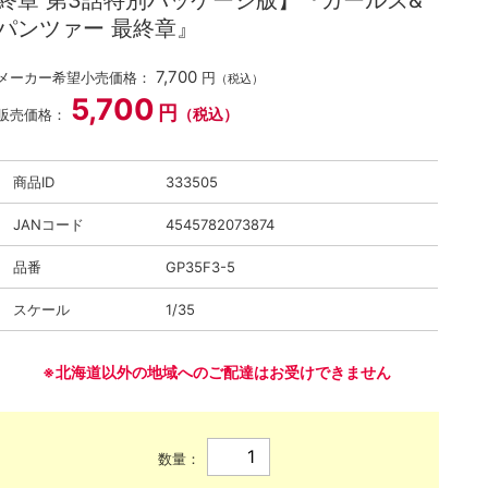
終章 第3話特別パッケージ版】『ガールズ&
パンツァー 最終章』
7,700
メーカー希望小売価格：
円
（税込）
5,700
円
（税込）
販売価格：
商品ID
333505
JANコード
4545782073874
品番
GP35F3-5
スケール
1/35
※北海道以外の地域へのご配達はお受けできません
数量：