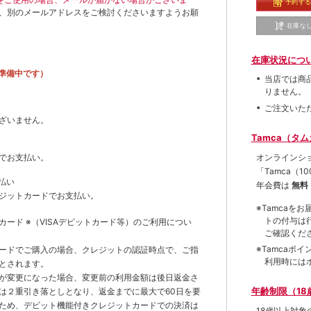
予約す
、別のメールアドレスをご検討くださいますようお願
在庫な
在庫状況につ
準備中です）
当店では商
りません。
ご注文いた
ざいません。
Tamca（タ
オンラインシ
でお支払い。
「Tamca
（1
払い
年会費は
無料
ジットカードでお支払い。
※Tamca
トの付与は
トカード
※（VISAデビットカード等）
のご利用につい
ご確認くだ
※Tamca
ードでご購入の場合、クレジットの認証時点で、ご指
利用時には
とされます。
が変更になった場合、変更前の利用金額は後日返金さ
年齢制限（18
は２重引き落としとなり、返金までに最大で60日を要
ため、デビット機能付きクレジットカードでの決済は
18歳以上対