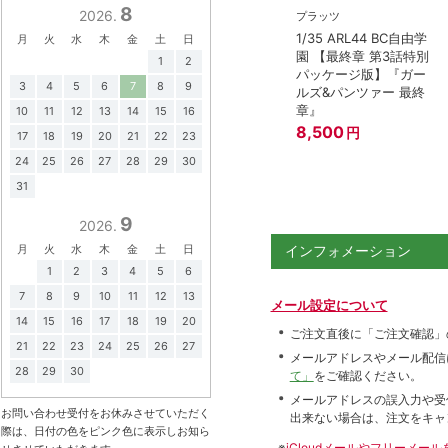
8
2026.
プラッツ
1/35 ARL44 BC自由学
月
火
水
木
金
土
日
園 【最終章 第3話特別
1
2
パッケージ版】『ガー
3
4
5
6
7
8
9
ルズ&パンツァー 最終
章』
10
11
12
13
14
15
16
8,500
円
17
18
19
20
21
22
23
24
25
26
27
28
29
30
31
9
2026.
月
火
水
木
金
土
日
インフォメーション
1
2
3
4
5
6
7
8
9
10
11
12
13
メール設定について
14
15
16
17
18
19
20
ご注文直後に「ご注文確認」
21
22
23
24
25
26
27
メールアドレスやメール配信
28
29
30
て」
をご確認ください。
メールアドレスの誤入力や受
お問い合わせ受付をお休みさせていただく
出来ない場合は、注文をキャ
際は、日付の色をピンク色に表示しお知ら
※
iCloudメールやフリーメ