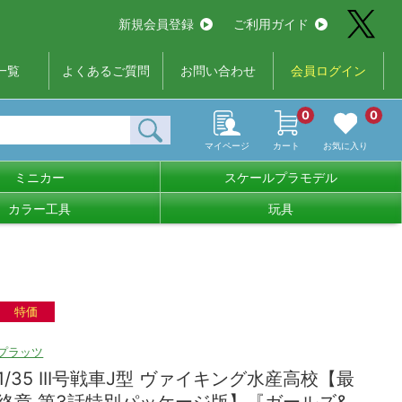
新規会員登録
ご利用ガイド
一覧
よくあるご質問
お問い合わせ
会員ログイン
0
0
マイページ
カート
お気に入り
ミニカー
スケールプラモデル
カラー工具
玩具
特価
プラッツ
1/35 III号戦車J型 ヴァイキング水産高校【最