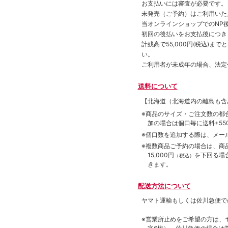
お支払いには審査が必要です。
未発売（ご予約）はご利用いた
当オンラインショップでのNP後
初回の後払いをお支払後につき
計残高で55,000円(税込)
い。
ご利用者が未成年の場合、法定
送料について
【北海道（北海道内の離島も
※商品のサイズ・ご注文数の都
加の場合は個口毎に送料+550
※個口数を追加する際は、メー
※複数商品ご予約の場合は、商品合
15,000円
を下回る場
（税込）
きます。
配送方法について
ヤマト運輸もしくは佐川急便で
※営業所止めをご希望の方は、