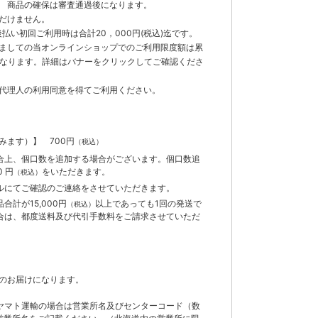
 商品の確保は審査通過後になります。
だけません。
払い初回ご利用時は合計20，000円(税込)迄です。
ましての当オンラインショップでのご利用限度額は累
までとなります。詳細はバナーをクリックしてご確認くださ
代理人の利用同意を得てご利用ください。
含みます）】
700円
（税込）
合上、個口数を追加する場合がございます。個口数追
 円
をいただきます。
（税込）
ルにてご確認のご連絡をさせていただきます。
計が15,000円
以上であっても1回の発送で
（税込）
合は、都度送料及び代引手数料をご請求させていただ
のお届けになります。
ヤマト運輸の場合は営業所名及びセンターコード（数