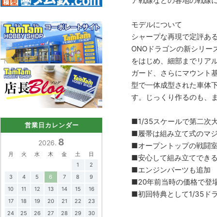
ア戦線などの各地の戦線に
モデルについて
シャープな再現で定評ある
ONOドラゴンの新シリ
をはじめ、細部までリアル
ガード、さらにマウント
型で一体成型された車体
す。じっくり作るのも、
■1/35スケールで第二次
営業日カレンダー
■履帯は組み立て式のマ
8
2026.
■オープントップの戦闘
月
火
水
木
金
土
日
■安心して組み立てでき
1
2
■エンジンパーツも追
3
4
5
6
7
8
9
■20年前当時の価格で登
10
11
12
13
14
15
16
■初回特典として1/35
17
18
19
20
21
22
23
24
25
26
27
28
29
30