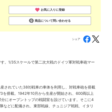
お気に入りに登録
商品について問い合わせる
シェア
です。1/35スケールで第二次大戦のドイツ軍対戦車砲マー
産されていた38(t)戦車の車体を利用し、対戦車砲を搭載
3を搭載。1942年10月から生産が開始され、600両以上
央部分にオープントップの戦闘室を設けています。そこに4
駆逐大隊などに配備され、東部戦線、チュニジア戦戦、イタリ