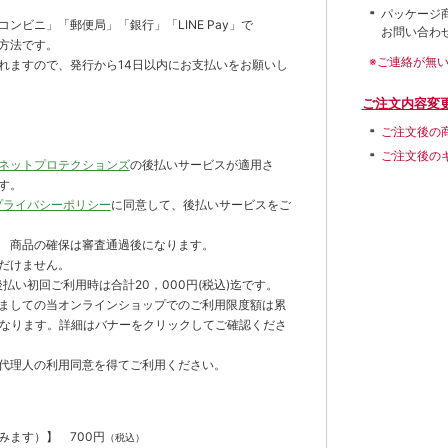
パッケージ
ンビニ」「郵便局」「銀行」「LINE Pay」で
お問い合わ
方法です。
※ご連絡が無
れますので、発行から14日以内にお支払いをお願いし
ご注文内容変
ご注文後の
ご注文後の
ネットプロテクションズ
の後払いサービスが適用さ
す。
プライバシーポリシー
に同意して、後払いサービスをご
 商品の確保は審査通過後になります。
だけません。
払い初回ご利用時は合計20，000円(税込)迄です。
ましての当オンラインショップでのご利用限度額は累
までとなります。詳細はバナーをクリックしてご確認くださ
代理人の利用同意を得てご利用ください。
含みます）】
700円
（税込）