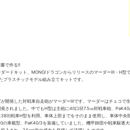
書で作る!!
ダードキット、MONO/ドラゴンからリリースのマーダーIII・H型
化したプラスチックモデル組み立てキットです。
が開発した対戦車自走砲がマーダーIIIです。マーダーはチェコで生
されました。中でもH型は主砲に40口径7.5㎝対戦車砲、PaK40/
38(t)戦車H型を利用。車体上部までをそのまま使用し、車体中
aK40の車載型、PaK40/3を装備していました。機甲師団や戦車