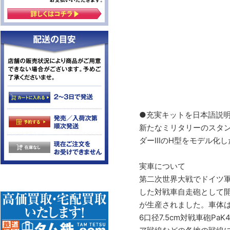
●充実キットを日本語説明
新たなミリタリーのスタン
ダーIIIのH型をモデル
実車について
第二次世界大戦でドイツ軍
した対戦車自走砲として開発
が生産されました。車体は
6口径7.5cm対戦車砲P