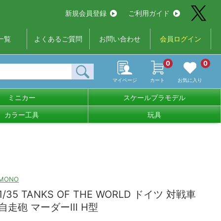
新規会員登録
ご利用ガイド
一覧
よくあるご質問
お問い合わせ
会員ログイン
0
0
マイページ
カート
お気に入り
ミニカー
スケールプラモデル
カラー工具
玩具
MONO
1/35 TANKS OF THE WORLD ドイツ 対戦車
自走砲 マーダーⅢ H型