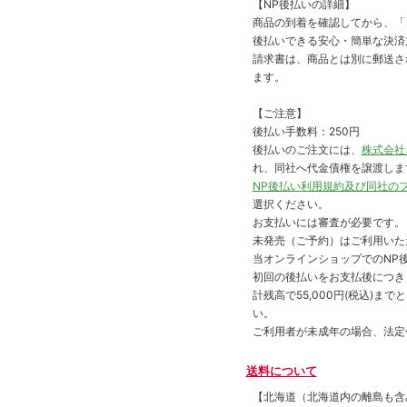
【NP後払いの詳細】
商品の到着を確認してから、「コ
後払いできる安心・簡単な決済
請求書は、商品とは別に郵送さ
ます。
【ご注意】
後払い手数料：250円
後払いのご注文には、
株式会社
れ、同社へ代金債権を譲渡しま
NP後払い利用規約及び同社の
選択ください。
お支払いには審査が必要です。
未発売（ご予約）はご利用いた
当オンラインショップでのNP後
初回の後払いをお支払後につき
計残高で55,000円(税込)
い。
ご利用者が未成年の場合、法定
送料について
【北海道（北海道内の離島も