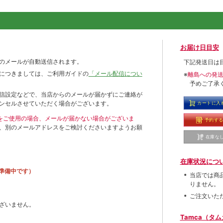
お届け日目安
のメールが自動送信されます。
下記発送日は
につきましては、ご利用ガイドの
「メール配信につい
※
離島への発
予めご了承
信設定などで、当店からのメールが届かずにご連絡が
ンセルさせていただく場合がございます。
カートに入
ールをご使用の場合、メールが届かない場合がございま
予約す
、別のメールアドレスをご検討くださいますようお願
在庫な
在庫状況につ
準備中です）
当店では商
りません。
ご注文いた
ざいません。
Tamca（タ