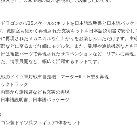
投入され、7.5cm砲の威力を発揮して活躍したのです。
ドラゴンの1/35スケールのキットを日本語説明書と日本語パッ
ーズ。戦闘室も細かく再現された充実キットを日本語説明書で安心し
に再現されたメカニカルな仕上がりをお楽しみいただけます。主砲の
基部などに至るまで詳細にモデル化。また、砲弾や通信機器なども
下部は複数パーツで再現されたサスペンションなど、リアルに再現
また、情景展開など、幅広く活躍するキットです。
大戦のドイツ軍対戦車自走砲、マーダーIII・H型を再現
ジックトラック
室内部から運転席なども充実の再現
る日本語説明書、日本語パッケージ
加
場
ドラゴン製ドイツ兵フィギュア1体をセット