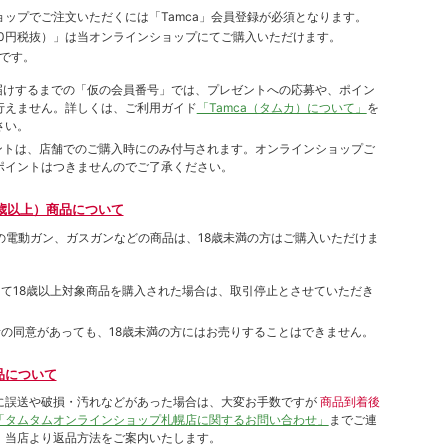
ョップでご注⽂いただくには「Tamca」会員登録が必須となります。
00円税抜）
」は当オンラインショップにてご購⼊いただけます。
です。
をお届けするまでの「仮の会員番号」では、プレゼントへの応募や、ポイン
⾏えません。詳しくは、ご利⽤ガイド
「Tamca（タムカ）について」
を
さい。
ポイントは、店舗でのご購⼊時にのみ付与されます。オンラインショップご
ポイントはつきませんのでご了承ください。
歳以上）商品について
象の電動ガン、ガスガンなどの商品は、18歳未満の方はご購入いただけま
して18歳以上対象商品を購入された場合は、取引停止とさせていただき
者の同意があっても、18歳未満の方にはお売りすることはできません。
品について
に誤送や破損・汚れなどがあった場合は、大変お手数ですが
商品到着後
「タムタムオンラインショップ札幌店に関するお問い合わせ」
までご連
。当店より返品方法をご案内いたします。