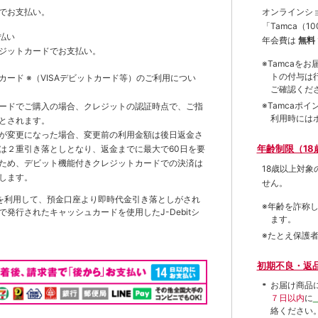
オンラインシ
でお支払い。
「Tamca
（1
払い
年会費は
無料
ジットカードでお支払い。
※Tamca
トの付与は
トカード
※（VISAデビットカード等）
のご利用につい
ご確認くだ
※Tamca
ードでご購入の場合、クレジットの認証時点で、ご指
利用時には
とされます。
が変更になった場合、変更前の利用金額は後日返金さ
年齢制限（18
は２重引き落としとなり、返金までに最大で60日を要
ため、デビット機能付きクレジットカードでの決済は
18歳以上対
します。
せん。
を利用して、預金口座より即時代金引き落としがされ
※年齢を詐称
発行されたキャッシュカードを使用したJ-Debitシ
ます。
※たとえ保護
初期不良・返
お届け商品
７日以内
に
絡ください