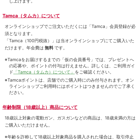
し上げます。
Tamca（タムカ）について
オンラインショップでご注⽂いただくには「Tamca」会員登録が必
須となります。
「Tamca
（100円税抜）
」は当オンラインショップにてご購⼊いた
だけます。
年会費は
無料
です。
※Tamcaをお届けするまでの「仮の会員番号」では、プレゼントへ
の応募や、ポイントの付与は⾏えません。詳しくは、ご利⽤ガイ
ド
「Tamca（タムカ）について」
をご確認ください。
※Tamcaポイントは、店舗でのご購⼊時にのみ付与されます。オン
ラインショップご利用時にはポイントはつきませんのでご了承く
ださい。
年齢制限（18歳以上）商品について
18歳以上対象の電動ガン、ガスガンなどの商品は、18歳未満の方は
ご購入いただけません。
※年齢を詐称して18歳以上対象商品を購入された場合は、取引停止