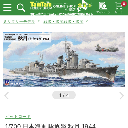
0
マイページ
カート
ミリタリーモデル
戦艦・艦船戦艦・艦船
1
/
4
ピットロード
1/700 日本海軍 駆逐艦 秋月 1944