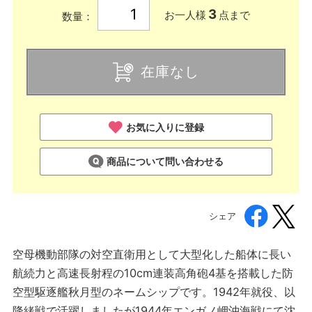
3
お一人様
点まで
数量：
在庫なし
お気に入りに登録
商品について問い合わせる
シェア
空母機動部隊の対空直衛用として大型化した船体に長い
航続力と高速長射程の10cm連装高角砲4基を搭載した防
空型駆逐艦秋月型のネームシップです。1942年就役、以
降緒戦で活躍しましたが1944年エンガノ岬沖海戦にて沈