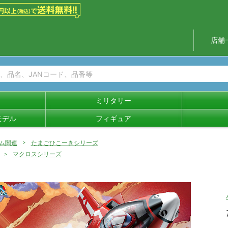
店舗
ミリタリー
モデル
フィギュア
ム関連
たまごひこーきシリーズ
マクロスシリーズ