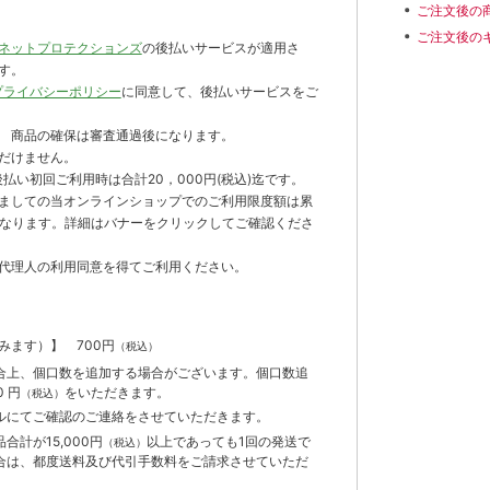
ご注文後の
ご注文後の
ネットプロテクションズ
の後払いサービスが適用さ
す。
プライバシーポリシー
に同意して、後払いサービスをご
 商品の確保は審査通過後になります。
だけません。
払い初回ご利用時は合計20，000円(税込)迄です。
ましての当オンラインショップでのご利用限度額は累
までとなります。詳細はバナーをクリックしてご確認くださ
代理人の利用同意を得てご利用ください。
含みます）】
700円
（税込）
合上、個口数を追加する場合がございます。個口数追
 円
をいただきます。
（税込）
ルにてご確認のご連絡をさせていただきます。
計が15,000円
以上であっても1回の発送で
（税込）
合は、都度送料及び代引手数料をご請求させていただ