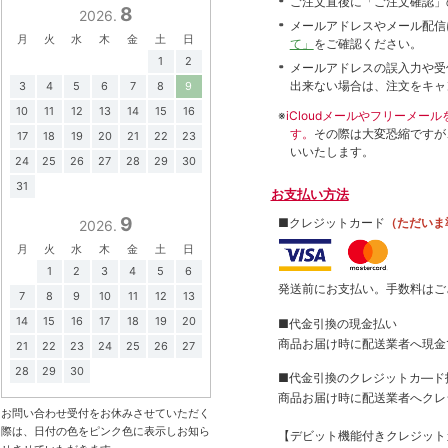
ご注文直後に「ご注文確認」
8
2026.
メールアドレスやメール配信
月
火
水
木
金
土
日
て」
をご確認ください。
1
2
メールアドレスの誤入力や受
出来ない場合は、注文をキャ
3
4
5
6
7
8
9
10
11
12
13
14
15
16
※
iCloudメールやフリーメ
す。
その際は大変恐縮ですが
17
18
19
20
21
22
23
いいたします。
24
25
26
27
28
29
30
31
お支払い方法
9
■クレジットカード
（ただいま
2026.
月
火
水
木
金
土
日
1
2
3
4
5
6
発送前にお支払い。手数料はご
7
8
9
10
11
12
13
14
15
16
17
18
19
20
■代金引換の現金払い
商品お届け時に配送業者へ現金
21
22
23
24
25
26
27
28
29
30
■代金引換のクレジットカ―ド
商品お届け時に配送業者へクレ
お問い合わせ受付をお休みさせていただく
際は、日付の色をピンク色に表示しお知ら
【デビット機能付きクレジッ