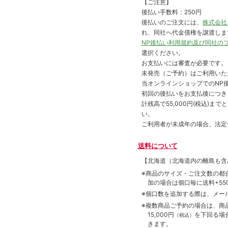
【ご注意】
後払い手数料：250円
後払いのご注文には、
株式会社
れ、同社へ代金債権を譲渡しま
NP後払い利用規約及び同社の
選択ください。
お支払いには審査が必要です。
未発売（ご予約）はご利用いた
当オンラインショップでのNP後
初回の後払いをお支払後につき
計残高で55,000円(税込)
い。
ご利用者が未成年の場合、法定
送料について
【北海道（北海道内の離島も
※商品のサイズ・ご注文数の都
加の場合は個口毎に送料+550
※個口数を追加する際は、メー
※複数商品ご予約の場合は、商品合
15,000円
を下回る場
（税込）
きます。