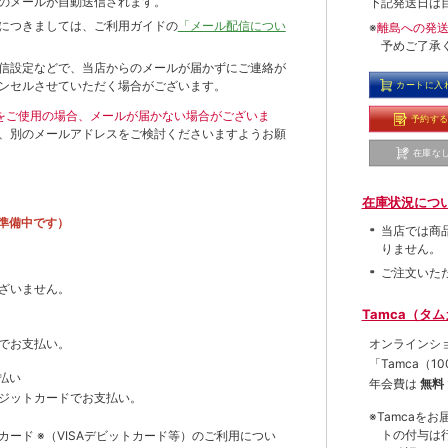
のメールが自動送信されます。
下記発送日は
につきましては、ご利用ガイドの
「メール配信につい
※
離島への発
予めご了承
信設定などで、当店からのメールが届かずにご連絡が
ンセルさせていただく場合がございます。
カートに入
ールをご使用の場合、メールが届かない場合がございま
予約す
、別のメールアドレスをご検討くださいますようお願
在庫な
在庫状況につ
準備中です）
当店では商
りません。
ご注文いた
ざいません。
Tamca（タ
オンラインシ
でお支払い。
「Tamca
（1
払い
年会費は
無料
ジットカードでお支払い。
※Tamca
トの付与は
トカード
※（VISAデビットカード等）
のご利用につい