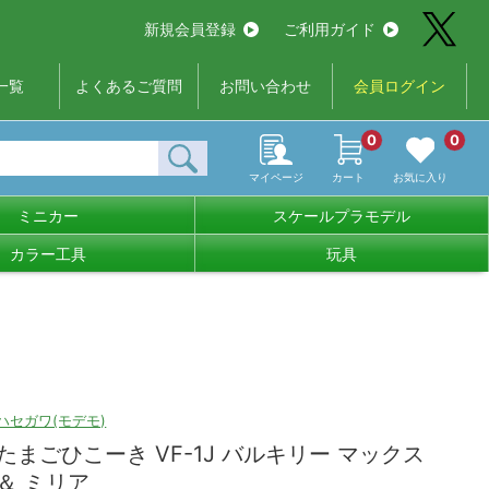
新規会員登録
ご利用ガイド
一覧
よくあるご質問
お問い合わせ
会員ログイン
0
0
マイページ
カート
お気に入り
ミニカー
スケールプラモデル
カラー工具
玩具
ハセガワ(モデモ)
たまごひこーき VF-1J バルキリー マックス
＆ ミリア