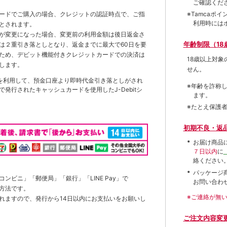
ご確認くだ
※Tamca
ードでご購入の場合、クレジットの認証時点で、ご指
利用時には
とされます。
が変更になった場合、変更前の利用金額は後日返金さ
年齢制限（18
は２重引き落としとなり、返金までに最大で60日を要
ため、デビット機能付きクレジットカードでの決済は
18歳以上対
します。
せん。
を利用して、預金口座より即時代金引き落としがされ
※年齢を詐称
発行されたキャッシュカードを使用したJ-Debitシ
ます。
※たとえ保護
初期不良・返
お届け商品
７日以内
に
絡ください
パッケージ
ンビニ」「郵便局」「銀行」「LINE Pay」で
お問い合わ
方法です。
※ご連絡が無
れますので、発行から14日以内にお支払いをお願いし
ご注文内容変