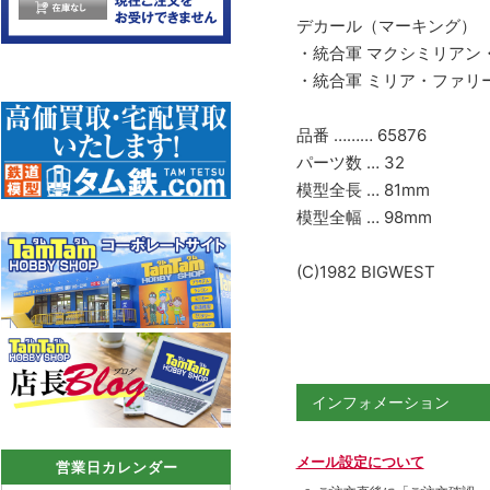
デカール（マーキング）
・統合軍 マクシミリアン
・統合軍 ミリア・ファリ
品番 ……… 65876
パーツ数 … 32
模型全長 … 81mm
模型全幅 … 98mm
(C)1982 BIGWEST
インフォメーション
メール設定について
営業日カレンダー