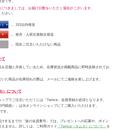
目安です。
送につきましては、お届け日数をいただく場合がございます。
ください。
… 3日以内発送
れる
… 発売・入荷次第順次発送
る
… 現在ご注文いただけない商品
し
いて
品を店舗と共有しているため、在庫状況が掲載商品に即時反映されてお
だいた商品が在庫切れの際は、メールにてご連絡を差し上げます。
ムカ）について
ョップでご注⽂いただくには「Tamca」会員登録が必須となります。
00円税抜）
」は当オンラインショップにてご購⼊いただけます。
です。
をお届けするまでの「仮の会員番号」では、プレゼントへの応募や、ポイン
⾏えません。詳しくは、ご利⽤ガイド
「Tamca（タムカ）について」
を