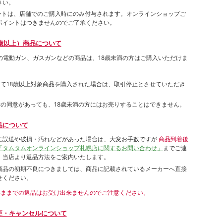
さい。
ポイントは、店舗でのご購⼊時にのみ付与されます。オンラインショップご
ポイントはつきませんのでご了承ください。
歳以上）商品について
象の電動ガン、ガスガンなどの商品は、18歳未満の方はご購入いただけま
して18歳以上対象商品を購入された場合は、取引停止とさせていただき
者の同意があっても、18歳未満の方にはお売りすることはできません。
品について
に誤送や破損・汚れなどがあった場合は、大変お手数ですが
商品到着後
「タムタムオンラインショップ札幌店に関するお問い合わせ」
までご連
。当店より返品方法をご案内いたします。
商品の初期不良につきましては、商品に記載されているメーカーへ直接
せください。
いままでの返品はお受け出来ませんのでご注意ください。
更・キャンセルについて