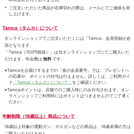
ご注文いただいた商品が在庫切れの際は、メールにてご連絡を差
し上げます。
Tamca（タムカ）について
オンラインショップでご注⽂いただくには「Tamca」会員登録が必
須となります。
「Tamca
（100円税抜）
」は当オンラインショップにてご購⼊いた
だけます。
年会費は
無料
です。
※Tamcaをお届けするまでの「仮の会員番号」では、プレゼントへ
の応募や、ポイントの付与は⾏えません。詳しくは、ご利⽤ガイ
ド
「Tamca（タムカ）について」
をご確認ください。
※Tamcaポイントは、店舗でのご購⼊時にのみ付与されます。オン
ラインショップご利用時にはポイントはつきませんのでご了承く
ださい。
年齢制限（18歳以上）商品について
18歳以上対象の電動ガン、ガスガンなどの商品は、18歳未満の方は
ご購入いただけません。