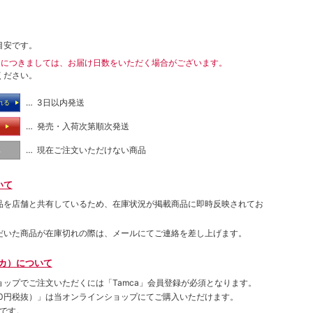
目安です。
送につきましては、お届け日数をいただく場合がございます。
ください。
… 3日以内発送
れる
… 発売・入荷次第順次発送
る
… 現在ご注文いただけない商品
し
いて
品を店舗と共有しているため、在庫状況が掲載商品に即時反映されてお
だいた商品が在庫切れの際は、メールにてご連絡を差し上げます。
ムカ）について
ョップでご注⽂いただくには「Tamca」会員登録が必須となります。
00円税抜）
」は当オンラインショップにてご購⼊いただけます。
です。