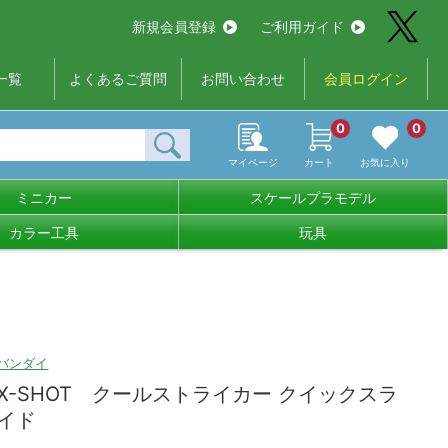
新規会員登録
ご利用ガイド
一覧
よくあるご質問
お問い合わせ
会員ログイン
0
0
マイページ
カート
お気に入り
ミニカー
スケールプラモデル
カラー工具
玩具
バンダイ
X-SHOT クールストライカー クイックスラ
イド