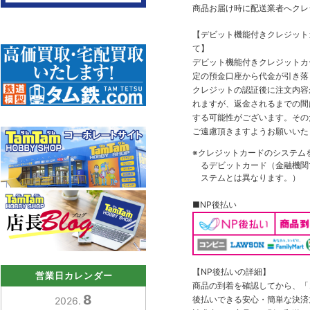
商品お届け時に配送業者へクレ
【デビット機能付きクレジッ
て】
デビット機能付きクレジットカ
定の預金口座から代金が引き落
クレジットの認証後に注文内容
れますが、返金されるまでの間
する可能性がございます。その
ご遠慮頂きますようお願いいた
※クレジットカードのシステム
るデビットカード（金融機関で
ステムとは異なります。）
■NP後払い
【NP後払いの詳細】
営業日カレンダー
商品の到着を確認してから、「コ
8
後払いできる安心・簡単な決済
2026.