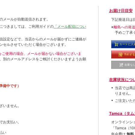
お届け日目安
のメールが自動送信されます。
下記発送日は
につきましては、ご利用ガイドの
「メール配信につい
※
離島への発
予めご了承
信設定などで、当店からのメールが届かずにご連絡が
ンセルさせていただく場合がございます。
カートに入
ールをご使用の場合、メールが届かない場合がございま
予約す
、別のメールアドレスをご検討くださいますようお願
在庫な
在庫状況につ
準備中です）
当店では商
りません。
ご注文いた
ざいません。
Tamca（タ
オンラインシ
でお支払い。
「Tamca
（1
払い
年会費は
無料