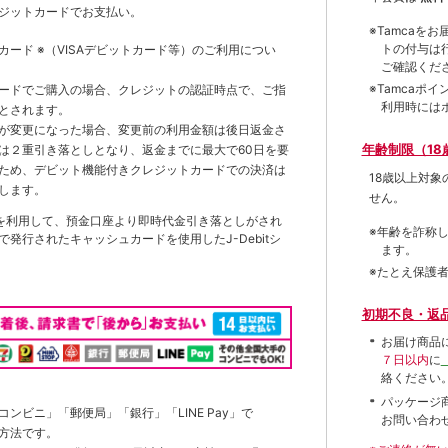
ジットカードでお支払い。
※Tamca
トの付与は
トカード
※（VISAデビットカード等）
のご利用につい
ご確認くだ
※Tamca
ードでご購入の場合、クレジットの認証時点で、ご指
利用時には
とされます。
が変更になった場合、変更前の利用金額は後日返金さ
年齢制限（18
は２重引き落としとなり、返金までに最大で60日を要
ため、デビット機能付きクレジットカードでの決済は
18歳以上対
します。
せん。
を利用して、預金口座より即時代金引き落としがされ
※年齢を詐称
発行されたキャッシュカードを使用したJ-Debitシ
ます。
※たとえ保護
初期不良・返
お届け商品
７日以内
に
絡ください
パッケージ
ンビニ」「郵便局」「銀行」「LINE Pay」で
お問い合わ
方法です。