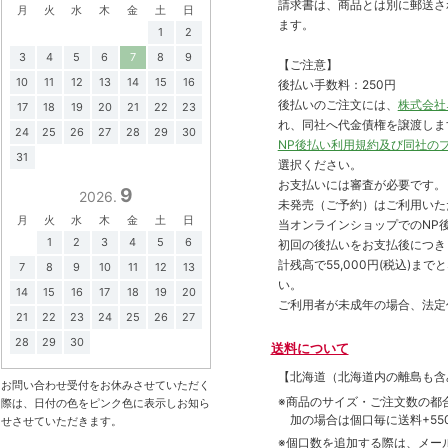
請求書は、商品とは別に郵送さ
月
火
水
木
金
土
日
ます。
1
2
3
4
5
6
7
8
9
【ご注意】
10
11
12
13
14
15
16
後払い手数料：250円
後払いのご注文には、
株式会社
17
18
19
20
21
22
23
れ、同社へ代金債権を譲渡しま
24
25
26
27
28
29
30
NP後払い利用規約及び同社の
31
選択ください。
お支払いには審査が必要です。
9
2026.
未発売（ご予約）はご利用いた
月
火
水
木
金
土
日
当オンラインショップでのNP後
1
2
3
4
5
6
初回の後払いをお支払後につき
計残高で55,000円(税込)
7
8
9
10
11
12
13
い。
14
15
16
17
18
19
20
ご利用者が未成年の場合、法定
21
22
23
24
25
26
27
28
29
30
送料について
【北海道（北海道内の離島も
お問い合わせ受付をお休みさせていただく
※商品のサイズ・ご注文数の都
際は、日付の色をピンク色に表示しお知ら
加の場合は個口毎に送料+550
せさせていただきます。
※個口数を追加する際は、メー