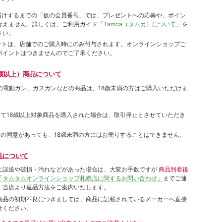
をお届けするまでの「仮の会員番号」では、プレゼントへの応募や、ポイン
⾏えません。詳しくは、ご利⽤ガイド
「Tamca（タムカ）について」
を
さい。
ポイントは、店舗でのご購⼊時にのみ付与されます。オンラインショップご
ポイントはつきませんのでご了承ください。
歳以上）商品について
象の電動ガン、ガスガンなどの商品は、18歳未満の方はご購入いただけま
して18歳以上対象商品を購入された場合は、取引停止とさせていただき
者の同意があっても、18歳未満の方にはお売りすることはできません。
品について
に誤送や破損・汚れなどがあった場合は、大変お手数ですが
商品到着後
「タムタムオンラインショップ札幌店に関するお問い合わせ」
までご連
。当店より返品方法をご案内いたします。
商品の初期不良につきましては、商品に記載されているメーカーへ直接
せください。