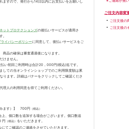
※ご連絡が無
れますので、発行から14日以内にお支払いをお願いし
ご注文内容変
ご注文後の
ご注文後の
ネットプロテクションズ
の後払いサービスが適用さ
す。
プライバシーポリシー
に同意して、後払いサービスをご
 商品の確保は審査通過後になります。
だけません。
払い初回ご利用時は合計20，000円(税込)迄です。
ましての当オンラインショップでのご利用限度額は累
までとなります。詳細はバナーをクリックしてご確認くださ
代理人の利用同意を得てご利用ください。
含みます）】
700円
（税込）
合上、個口数を追加する場合がございます。個口数追
 円
をいただきます。
（税込）
ルにてご確認のご連絡をさせていただきます。