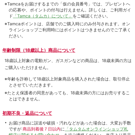
※Tamcaをお届けするまでの「仮の会員番号」では、プレゼントへ
の応募や、ポイントの付与は⾏えません。詳しくは、ご利⽤ガイ
ド
「Tamca（タムカ）について」
をご確認ください。
※Tamcaポイントは、店舗でのご購⼊時にのみ付与されます。オン
ラインショップご利用時にはポイントはつきませんのでご了承く
ださい。
年齢制限（18歳以上）商品について
18歳以上対象の電動ガン、ガスガンなどの商品は、18歳未満の方は
ご購入いただけません。
※年齢を詐称して18歳以上対象商品を購入された場合は、取引停止
とさせていただきます。
※たとえ保護者の同意があっても、18歳未満の方にはお売りするこ
とはできません。
初期不良・返品について
お届け商品に誤送や破損・汚れなどがあった場合は、大変お手数
ですが
商品到着後７日以内
に
「タムタムオンラインショップ札
幌店に関するお問い合わせ」
までご連絡ください。当店より返品