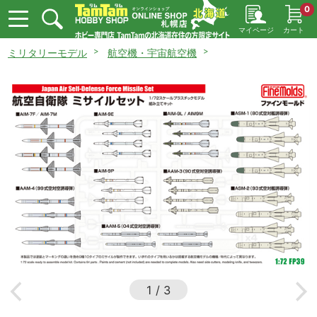
0
マイページ
カート
ミリタリーモデル
航空機・宇宙航空機
1
/
3